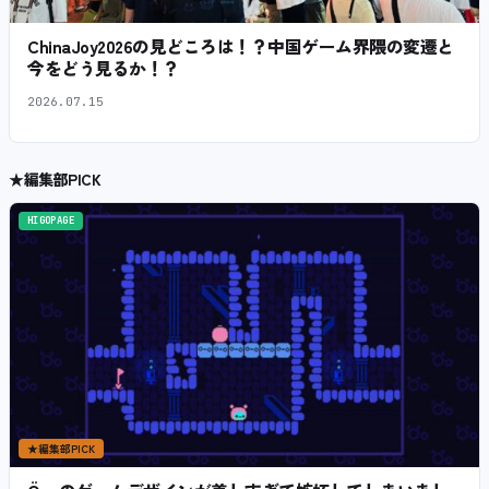
ChinaJoy2026の見どころは！？中国ゲーム界隈の変遷と
今をどう見るか！？
2026.07.15
★
編集部PICK
HIGOPAGE
★
編集部PICK