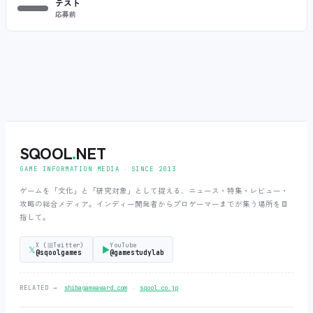
テスト
応募前
SQOOL
.
NET
GAME INFORMATION MEDIA ‧ SINCE 2013
ゲームを「文化」と「研究対象」として捉える、ニュース・特集・レビュー・
攻略の総合メディア。インディー開発者からプロゲーマーまでが集う場所を目
指して。
X (旧Twitter)
YouTube
𝕏
▶
@sqoolgames
@gamestudylab
‧
RELATED →
shibagameaward.com
sqool.co.jp