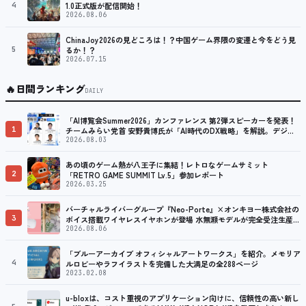
4
1.0正式版が配信開始！
2026.08.06
ChinaJoy2026の見どころは！？中国ゲーム界隈の変遷と今をどう見
5
るか！？
2026.07.15
🔥
日間ランキング
DAILY
「AI博覧会Summer2026」カンファレンス 第2弾スピーカーを発表！
1
チームみらい党首 安野貴博氏が「AI時代のDX戦略」を解説。デジタ
ル庁のガバメントAI、経営・製造・営業のAI活用事例も公開
2026.08.03
あの頃のゲーム熱が八王子に集結！レトロなゲームサミット
2
「RETRO GAME SUMMIT Lv.5」参加レポート
2026.03.25
バーチャルライバーグループ『Neo-Porte』×オンキヨー株式会社の
3
ボイス搭載ワイヤレスイヤホンが登場 水無瀬モデルが完全受注生産で
販売決定！ ８月７日（金）15：00から受注開始
2026.08.06
「ブルーアーカイブ オフィシャルアートワークス」を紹介。メモリア
4
ルロビーやラフイラストを完備した大満足の全288ページ
2023.02.08
u-bloxは、コスト重視のアプリケーション向けに、信頼性の高い新し