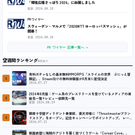
「環境広場さっぽろ 2026」に出展しました
更新
2026.08.10
PRワイヤー
スウェーデン・マルメで「2026WTT ヨーロッパスマッシュ」が
開幕！
更新
2026.08.10
PR ワイヤー 記事一覧へ →
🏆
週間ランキング
WEEKLY
有料ガチャなしの基本無料MMORPG「スライムの世界 ぷにっと冒
1
険記」、Steam向けの無料体験版が8月末に配信決定
2026.07.27
2024年8月版：ゲーム系のプレスリリースを受けているメディアの連
2
絡先一覧+レビュー依頼先一覧
更新 2024.08.19
銀座十字屋ディリゲント事業部、楽天市場に「Thrustmasterブラン
3
ドストア」をオープン。記念キャンペーンでポイントアップ。 レーシ
ング／フライトシム向けコントローラーを中心に、幅広くラインナッ
2026.07.31
プ
断崖絶壁に海賊のアジトを築く街づくりゲーム「Corsair Cove」、