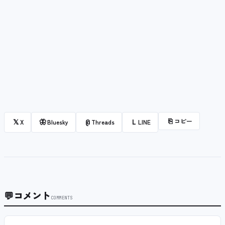
⎘
コピー
𝕏
🦋
@
L
X
Bluesky
Threads
LINE
💬
コメント
COMMENTS