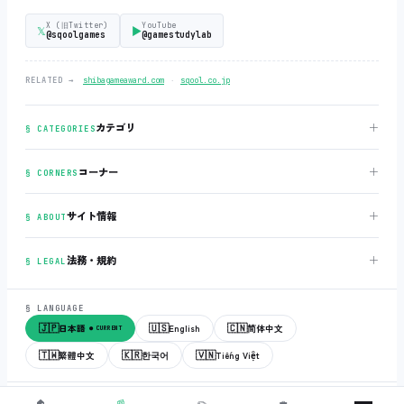
X (旧Twitter)
YouTube
𝕏
▶
@sqoolgames
@gamestudylab
‧
RELATED →
shibagameaward.com
sqool.co.jp
＋
カテゴリ
§ CATEGORIES
＋
コーナー
§ CORNERS
＋
サイト情報
§ ABOUT
＋
法務・規約
§ LEGAL
§ LANGUAGE
🇯🇵
🇺🇸
🇨🇳
日本語
English
简体中文
● CURRENT
🇹🇼
🇰🇷
🇻🇳
繁體中文
한국어
Tiếng Việt
© 2018-2026
sqool.co.jp
‧ All rights reserved.
v3.0.0
‧
build 20260505
‧
🏠
📰
✏️
💼