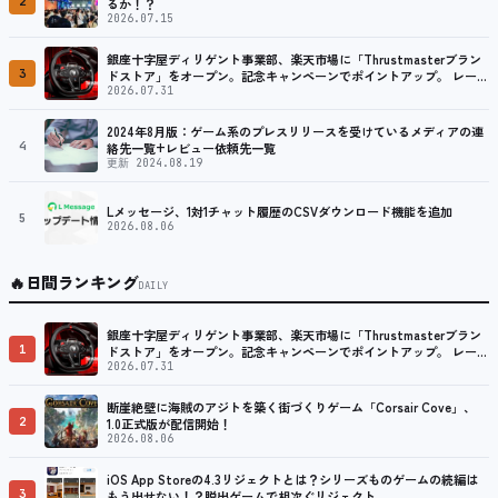
2
るか！？
2026.07.15
銀座十字屋ディリゲント事業部、楽天市場に「Thrustmasterブラン
3
ドストア」をオープン。記念キャンペーンでポイントアップ。 レーシ
ング／フライトシム向けコントローラーを中心に、幅広くラインナッ
2026.07.31
プ
2024年8月版：ゲーム系のプレスリリースを受けているメディアの連
4
絡先一覧+レビュー依頼先一覧
更新 2024.08.19
Lメッセージ、1対1チャット履歴のCSVダウンロード機能を追加
5
2026.08.06
🔥
日間ランキング
DAILY
銀座十字屋ディリゲント事業部、楽天市場に「Thrustmasterブラン
1
ドストア」をオープン。記念キャンペーンでポイントアップ。 レーシ
ング／フライトシム向けコントローラーを中心に、幅広くラインナッ
2026.07.31
プ
断崖絶壁に海賊のアジトを築く街づくりゲーム「Corsair Cove」、
2
1.0正式版が配信開始！
2026.08.06
iOS App Storeの4.3リジェクトとは？シリーズものゲームの続編は
3
もう出せない！？脱出ゲームで相次ぐリジェクト