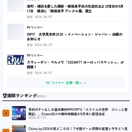
港町・横浜を愛した画家・柳原良平氏の生誕日および没日の8月
17日 横浜に「柳原良平 アンクル像」建立
更新
2026.08.07
PRワイヤー
INPIT 大学見本市2026 ～イノベーション・ジャパン～ 出展の
お知らせ
更新
2026.08.07
PRワイヤー
スウェーデン・マルメで「2026WTT ヨーロッパスマッシュ」が
開幕！
更新
2026.08.07
PR ワイヤー 記事一覧へ →
🏆
週間ランキング
WEEKLY
有料ガチャなしの基本無料MMORPG「スライムの世界 ぷにっと冒
1
険記」、Steam向けの無料体験版が8月末に配信決定
2026.07.27
ChinaJoy2026の見どころは！？中国ゲーム界隈の変遷と今をどう見