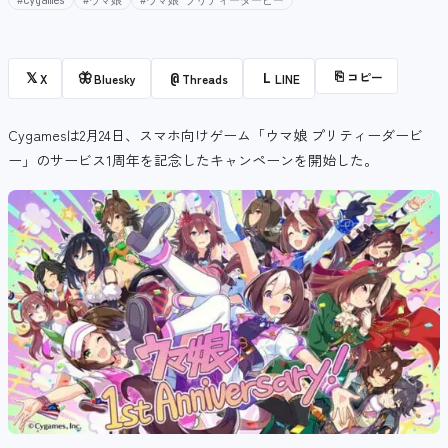
#Cygames
#ウマ娘
#ウマ娘 プリティーダービー
⎘
コピー
𝕏
🦋
@
L
X
Bluesky
Threads
LINE
Cygamesは2月24日、スマホ向けゲーム「ウマ娘 プリティーダービ
ー」のサービス1周年を記念したキャンペーンを開始した。