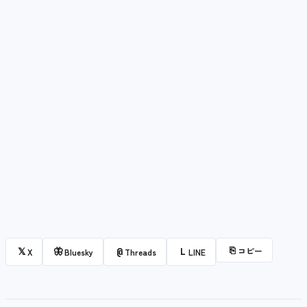
⎘
コピー
𝕏
🦋
@
L
X
Bluesky
Threads
LINE