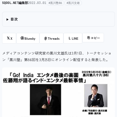
SQOOL.NET編集部
2022.03.01
#黒川塾86
#黒川文雄
目次
⎘
コピー
𝕏
🦋
@
L
X
Bluesky
Threads
LINE
メディアコンテンツ研究家の黒川文雄氏は3月1日、トークセッショ
ン「黒川塾」第86回を3月25日にオンライン配信すると発表した。