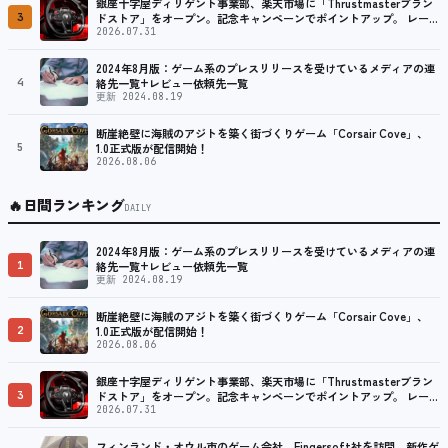
銀座十字屋ディリゲント事業部、楽天市場に「Thrustmasterブラン
3
ドストア」をオープン。記念キャンペーンでポイントアップ。 レーシ
ング／フライトシム向けコントローラーを中心に、幅広くラインナッ
2026.07.31
プ
2024年8月版：ゲーム系のプレスリリースを受けているメディアの連
4
絡先一覧+レビュー依頼先一覧
更新 2024.08.19
断崖絶壁に海賊のアジトを築く街づくりゲーム「Corsair Cove」、
5
1.0正式版が配信開始！
2026.08.06
🔥
日間ランキング
DAILY
2024年8月版：ゲーム系のプレスリリースを受けているメディアの連
1
絡先一覧+レビュー依頼先一覧
更新 2024.08.19
断崖絶壁に海賊のアジトを築く街づくりゲーム「Corsair Cove」、
2
1.0正式版が配信開始！
2026.08.06
銀座十字屋ディリゲント事業部、楽天市場に「Thrustmasterブラン
3
ドストア」をオープン。記念キャンペーンでポイントアップ。 レーシ
ング／フライトシム向けコントローラーを中心に、幅広くラインナッ
2026.07.31
プ
フィンランド・オウル市のゲーム会社、Fingersoft社を訪問、新作ゲ