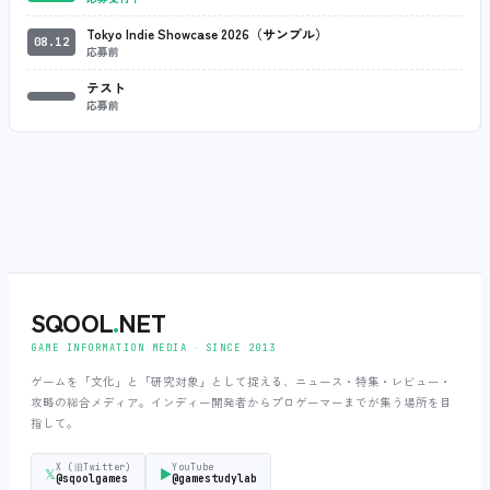
Tokyo Indie Showcase 2026（サンプル）
08.12
応募前
テスト
応募前
SQOOL
.
NET
GAME INFORMATION MEDIA ‧ SINCE 2013
ゲームを「文化」と「研究対象」として捉える、ニュース・特集・レビュー・
攻略の総合メディア。インディー開発者からプロゲーマーまでが集う場所を目
指して。
X (旧Twitter)
YouTube
𝕏
▶
@sqoolgames
@gamestudylab