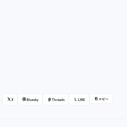
⎘
コピー
𝕏
🦋
@
L
X
Bluesky
Threads
LINE