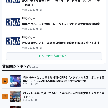
電通、女子プロサッカー「ＷＥリーグ」のグロース・パートナ
ーに就任
更新
2026.08.08
PRワイヤー
積水ハウス、シンガポール・ベイショア地区の大規模複合開発
更新
2026.08.08
PRワイヤー
政府全体でこども・若者の自殺防止に向けた取組を強化します
更新
2026.08.08
PR ワイヤー 記事一覧へ →
🏆
週間ランキング
WEEKLY
有料ガチャなしの基本無料MMORPG「スライムの世界 ぷにっと冒
1
険記」、Steam向けの無料体験版が8月末に配信決定
2026.07.27
ChinaJoy2026の見どころは！？中国ゲーム界隈の変遷と今をどう見
2
るか！？
2026.07.15