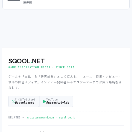
応募前
SQOOL
.
NET
GAME INFORMATION MEDIA ‧ SINCE 2013
ゲームを「文化」と「研究対象」として捉える、ニュース・特集・レビュー・
攻略の総合メディア。インディー開発者からプロゲーマーまでが集う場所を目
指して。
X (旧Twitter)
YouTube
𝕏
▶
@sqoolgames
@gamestudylab
‧
RELATED →
shibagameaward.com
sqool.co.jp