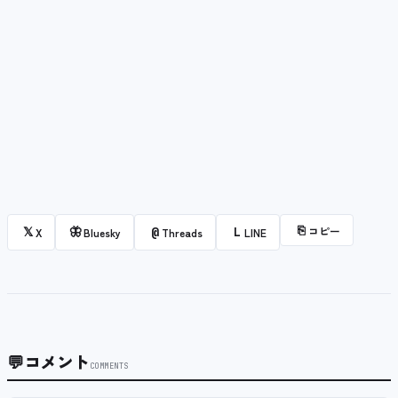
⎘
コピー
𝕏
🦋
@
L
X
Bluesky
Threads
LINE
💬
コメント
COMMENTS