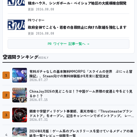
積水ハウス、シンガポール・ベイショア地区の大規模複合開発
更新
2026.08.08
PRワイヤー
政府全体でこども・若者の自殺防止に向けた取組を強化します
更新
2026.08.08
PR ワイヤー 記事一覧へ →
🏆
週間ランキング
WEEKLY
有料ガチャなしの基本無料MMORPG「スライムの世界 ぷにっと冒
1
険記」、Steam向けの無料体験版が8月末に配信決定
2026.07.27
ChinaJoy2026の見どころは！？中国ゲーム界隈の変遷と今をどう見
2
るか！？
2026.07.15
銀座十字屋ディリゲント事業部、楽天市場に「Thrustmasterブラン
3
ドストア」をオープン。記念キャンペーンでポイントアップ。 レーシ
ング／フライトシム向けコントローラーを中心に、幅広くラインナッ
2026.07.31
プ
2024年8月版：ゲーム系のプレスリリースを受けているメディアの連
4
絡先一覧+レビュー依頼先一覧