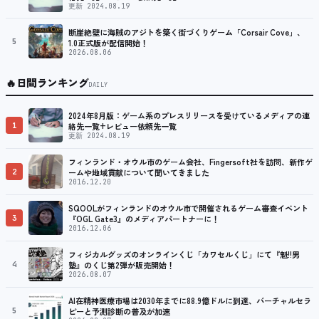
更新 2024.08.19
断崖絶壁に海賊のアジトを築く街づくりゲーム「Corsair Cove」、
5
1.0正式版が配信開始！
2026.08.06
🔥
日間ランキング
DAILY
2024年8月版：ゲーム系のプレスリリースを受けているメディアの連
1
絡先一覧+レビュー依頼先一覧
更新 2024.08.19
フィンランド・オウル市のゲーム会社、Fingersoft社を訪問、新作ゲ
2
ームや地域貢献について聞いてきました
2016.12.20
SQOOLがフィンランドのオウル市で開催されるゲーム審査イベント
3
『OGL Gate3』のメディアパートナーに！
2016.12.06
フィジカルグッズのオンラインくじ「カワセルくじ」にて『魁!!男
4
塾』のくじ第2弾が販売開始！
2026.08.07
AI在精神医療市場は2030年までに88.9億ドルに到達、バーチャルセラ
5
ピーと予測診断の普及が加速