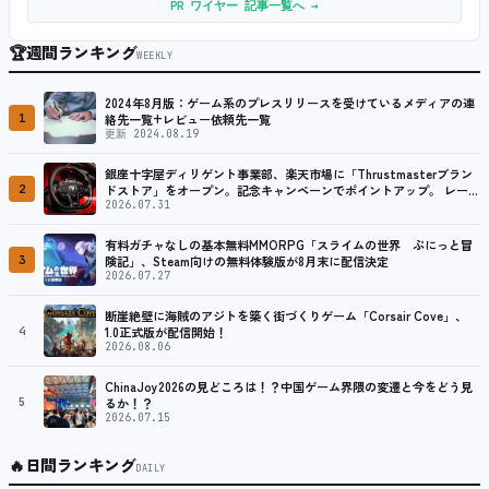
PR ワイヤー 記事一覧へ →
🏆
週間ランキング
WEEKLY
2024年8月版：ゲーム系のプレスリリースを受けているメディアの連
1
絡先一覧+レビュー依頼先一覧
更新 2024.08.19
銀座十字屋ディリゲント事業部、楽天市場に「Thrustmasterブラン
2
ドストア」をオープン。記念キャンペーンでポイントアップ。 レーシ
ング／フライトシム向けコントローラーを中心に、幅広くラインナッ
2026.07.31
プ
有料ガチャなしの基本無料MMORPG「スライムの世界 ぷにっと冒
3
険記」、Steam向けの無料体験版が8月末に配信決定
2026.07.27
断崖絶壁に海賊のアジトを築く街づくりゲーム「Corsair Cove」、
4
1.0正式版が配信開始！
2026.08.06
ChinaJoy2026の見どころは！？中国ゲーム界隈の変遷と今をどう見
5
るか！？
2026.07.15
🔥
日間ランキング
DAILY