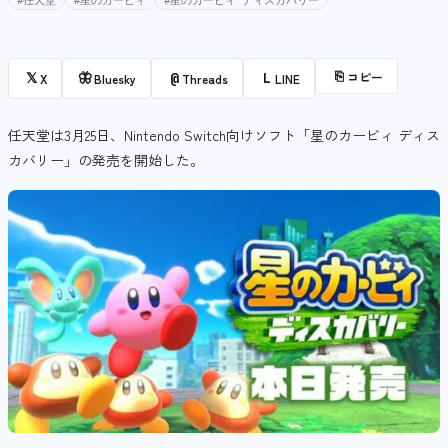
#任天堂
#星のカービィ
#星のカービィ ディスカバリー
⎘
コピー
𝕏
🦋
@
L
X
Bluesky
Threads
LINE
任天堂は3月25日、Nintendo Switch向けソフト「星のカービィ ディス
カバリー」の発売を開始した。