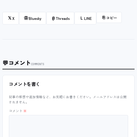
⎘
コピー
𝕏
🦋
@
L
X
Bluesky
Threads
LINE
💬
コメント
COMMENTS
コメントを書く
記事の感想や追加情報など、お気軽にお書きください。メールアドレスは公開
されません。
コメント
※