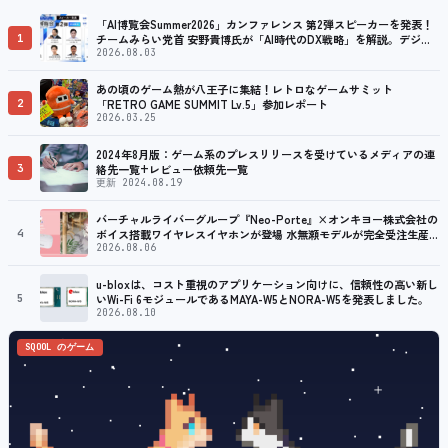
「AI博覧会Summer2026」カンファレンス 第2弾スピーカーを発表！
1
チームみらい党首 安野貴博氏が「AI時代のDX戦略」を解説。デジタ
ル庁のガバメントAI、経営・製造・営業のAI活用事例も公開
2026.08.03
あの頃のゲーム熱が八王子に集結！レトロなゲームサミット
2
「RETRO GAME SUMMIT Lv.5」参加レポート
2026.03.25
2024年8月版：ゲーム系のプレスリリースを受けているメディアの連
3
絡先一覧+レビュー依頼先一覧
更新 2024.08.19
バーチャルライバーグループ『Neo-Porte』×オンキヨー株式会社の
4
ボイス搭載ワイヤレスイヤホンが登場 水無瀬モデルが完全受注生産で
販売決定！ ８月７日（金）15：00から受注開始
2026.08.06
u-bloxは、コスト重視のアプリケーション向けに、信頼性の高い新し
5
いWi-Fi 6モジュールであるMAYA-W5とNORA-W5を発表しました。
2026.08.10
SQOOL のゲーム