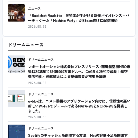
ニュース
「Buckshot Roulette」開発者が手がける新作バイオレンス・パ
ーティゲーム「Machine Party」がSteam向けに配信開始
2026.08.05
ドリームニュース
ドリームニュース
レポートオーシャン株式会社プレスリリース : 商用航空機MRO市
場は2035年1083億1000万米ドルへ、CAGR 4.29％で成長｜航空
機老朽化・運航拡大による整備需要が市場を加速
2026.08.10
ドリームニュース
u-bloxは、コスト重視のアプリケーション向けに、信頼性の高い
新しいWi-Fi 6モジュールであるMAYA-W5とNORA-W5を発表し
ました。
2026.08.10
ドリームニュース
Spotifyのキャッシュを削除する方法｜Macの容量不足を解消す