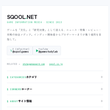
SQOOL
.
NET
GAME INFORMATION MEDIA ‧ SINCE 2013
ゲームを「文化」と「研究対象」として捉える、ニュース・特集・レビュー・
攻略の総合メディア。インディー開発者からプロゲーマーまでが集う場所を目
指して。
X (旧Twitter)
YouTube
𝕏
▶
@sqoolgames
@gamestudylab
‧
RELATED →
shibagameaward.com
sqool.co.jp
＋
カテゴリ
§ CATEGORIES
＋
コーナー
§ CORNERS
＋
サイト情報
§ ABOUT