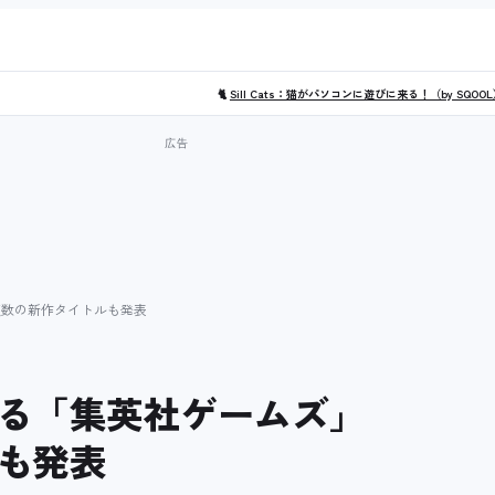
🐈
Sill Cats：猫がパソコンに遊びに来る！（by SQOO
複数の新作タイトルも発表
る「集英社ゲームズ」
も発表