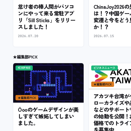
怠け者の棒人間がパソコ
ChinaJoy202
ンにやって来る常駐アプ
は！？中国ゲー
リ「Sill Sticks」をリリー
変遷と今をどう
スしました！
か！？
2026.07.20
2026.07.15
★
編集部PICK
HIGOPAGE
ビジネスニュース
★
編集部PICK
アカツキ台湾が
★
編集部PICK
ローカライズや
などのサポート
Öooのゲームデザインが美
の始動を公開！
しすぎて嫉妬してしまい
価格でのトライ
ました。
を募集中