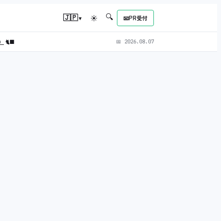
🔍
▾
🇯🇵
☀
📧
PR受付
L）
🐈‍⬛
📅
2026.08.07