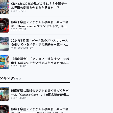
ChinaJoy2026の見どころは！？中国ゲー
ム界隈の変遷と今をどう見るか！？
2026.07.15
銀座十字屋ディリゲント事業部、楽天市場
に「Thrustmasterブランドストア」をオ
ープン。記念キャンペーンでポイントアッ
2026.07.31
プ。 レーシング／フライトシム向けコント
ローラーを中心に、幅広くラインナップ
2024年8月版：ゲーム系のプレスリリース
を受けているメディアの連絡先一覧+レビ
ュー依頼先一覧
更新 2024.08.19
【徹底調査】「フォロワー購入 安い」で検
索する前に知りたい仕組みとリスク2026｜
インスタ・X・TikTokの格安フォロワーの
2026.08.06
正体と、SNSアカウント購入市場との違い
を調査
ンキング
DAILY
断崖絶壁に海賊のアジトを築く街づくりゲ
ーム「Corsair Cove」、1.0正式版が配信開
始！
2026.08.06
銀座十字屋ディリゲント事業部、楽天市場
に「Thrustmasterブランドストア」をオ