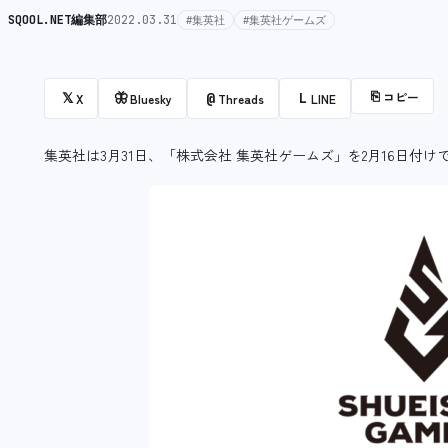
SQOOL.NET編集部
2022.03.31
#集英社
#集英社ゲームズ
⎘
コピー
𝕏
🦋
@
L
X
Bluesky
Threads
LINE
集英社は3月31日、「株式会社 集英社ゲームズ」を2月16日付