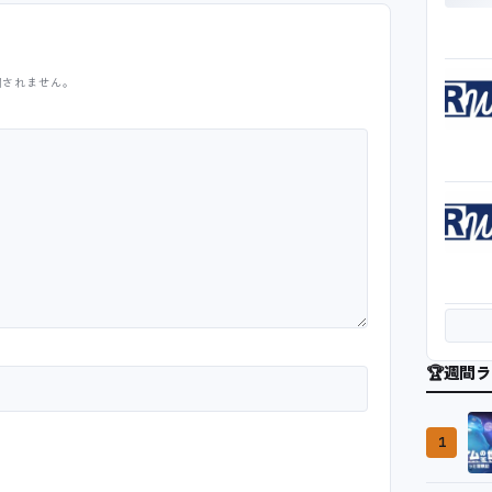
開されません。
🏆
週間ラ
1