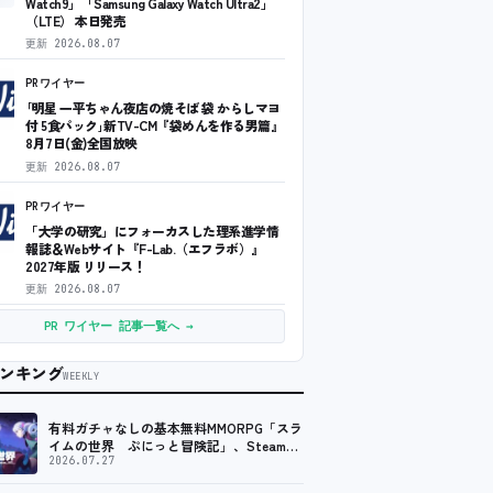
Watch9」「Samsung Galaxy Watch Ultra2」
（LTE） 本日発売
更新
2026.08.07
PRワイヤー
｢明星 一平ちゃん夜店の焼そば 袋 からしマヨ
付 5食パック｣新TV-CM『袋めんを作る男篇』
8月7日(金)全国放映
更新
2026.08.07
PRワイヤー
「大学の研究」にフォーカスした理系進学情
報誌＆Webサイト『F-Lab.（エフラボ）』
2027年版 リリース！
更新
2026.08.07
PR ワイヤー 記事一覧へ →
ンキング
WEEKLY
有料ガチャなしの基本無料MMORPG「スラ
イムの世界 ぷにっと冒険記」、Steam向
けの無料体験版が8月末に配信決定
2026.07.27