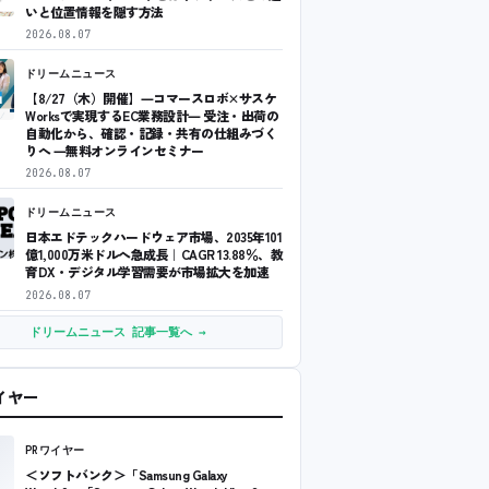
いと位置情報を隠す方法
2026.08.07
ドリームニュース
【8/27（木）開催】―コマースロボ×サスケ
Worksで実現するEC業務設計― 受注・出荷の
自動化から、確認・記録・共有の仕組みづく
りへ ―無料オンラインセミナー
2026.08.07
ドリームニュース
日本エドテックハードウェア市場、2035年101
億1,000万米ドルへ急成長｜CAGR 13.88％、教
育DX・デジタル学習需要が市場拡大を加速
2026.08.07
ドリームニュース 記事一覧へ →
ワイヤー
PRワイヤー
＜ソフトバンク＞「Samsung Galaxy