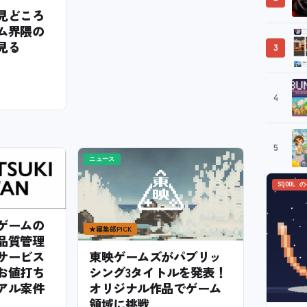
6の見どころ
ム界隈の
見る
3
4
5
ニュース
SQOOL 
ゲームの
★
編集部PICK
品質管理
サービス
東映ゲームズがパブリッ
お値打ち
シング3タイトルを発表！
アル案件
オリジナル作品でゲーム
領域に挑戦