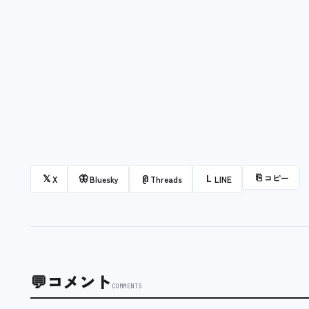
⎘
コピー
𝕏
🦋
@
L
X
Bluesky
Threads
LINE
💬
コメント
COMMENTS