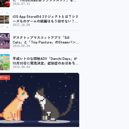
ープン。記念キャンペーンでポイントアッ
2026.07.31
プ。 レーシング／フライトシム向けコント
ローラーを中心に、幅広くラインナップ
iOS App Storeの4.3リジェクトとは？シリ
ーズものゲームの続編はもう出せない！？
脱出ゲームで相次ぐリジェクト
2017.10.08
デスクトップマスコットアプリ「Sill
Cats」と「Tiny Pasture」のSteamバンド
ルセットが販売開始。通常価格より10%割
2026.08.06
引
平成レトロな団地ADV「Danchi Days」が
10月30日に発売決定。認知症のおばあちゃ
んのために夏祭り復活を目指す
2026.08.06
のゲーム