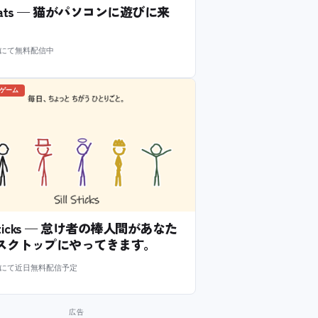
l Cats — 猫がパソコンに遊びに来
m にて無料配信中
のゲーム
l Sticks — 怠け者の棒人間があなた
スクトップにやってきます。
m にて近日無料配信予定