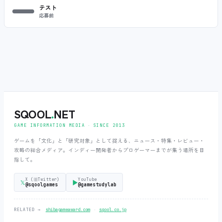
テスト
応募前
SQOOL
.
NET
GAME INFORMATION MEDIA ‧ SINCE 2013
ゲームを「文化」と「研究対象」として捉える、ニュース・特集・レビュー・
攻略の総合メディア。インディー開発者からプロゲーマーまでが集う場所を目
指して。
X (旧Twitter)
YouTube
𝕏
▶
@sqoolgames
@gamestudylab
‧
RELATED →
shibagameaward.com
sqool.co.jp