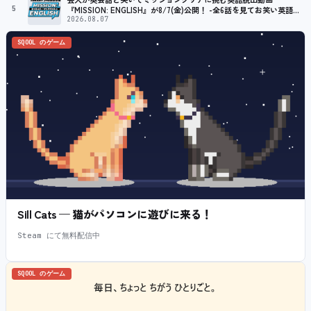
5
『MISSION: ENGLISH』が8/7(金)公開！ -全6話を見てお笑い英語ラ
イブ券が当たるXキャンペーンも開催！-
2026.08.07
SQOOL のゲーム
Sill Cats — 猫がパソコンに遊びに来る！
Steam にて無料配信中
SQOOL のゲーム