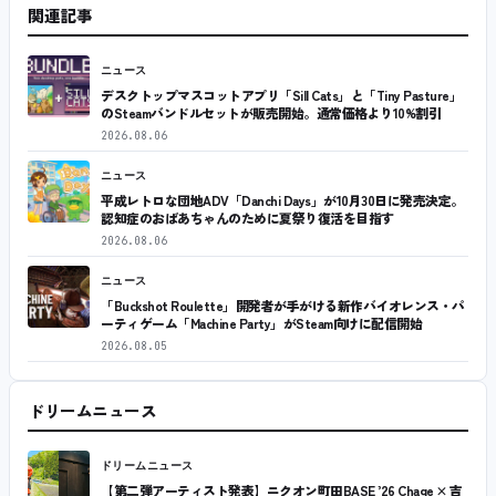
関連記事
ニュース
デスクトップマスコットアプリ「Sill Cats」と「Tiny Pasture」
のSteamバンドルセットが販売開始。通常価格より10%割引
2026.08.06
ニュース
平成レトロな団地ADV「Danchi Days」が10月30日に発売決定。
認知症のおばあちゃんのために夏祭り復活を目指す
2026.08.06
ニュース
「Buckshot Roulette」開発者が手がける新作バイオレンス・パ
ーティゲーム「Machine Party」がSteam向けに配信開始
2026.08.05
ドリームニュース
ドリームニュース
【第二弾アーティスト発表】ニクオン町田BASE ’26 Chage × 吉