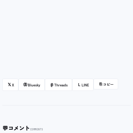
⎘
コピー
𝕏
🦋
@
L
X
Bluesky
Threads
LINE
💬
コメント
COMMENTS