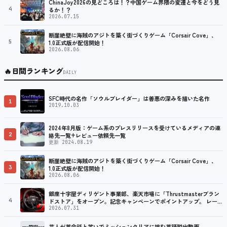
ChinaJoy2026の見どころは！？中国ゲーム界隈の変遷と今をどう見
4
るか！？
2026.07.15
断崖絶壁に海賊のアジトを築く街づくりゲーム「Corsair Cove」、
5
1.0正式版が配信開始！
2026.08.06
🔥
日間ランキング
DAILY
SFC時代の名作「ソウルブレイダー」は善悪の深みを描いた名作
1
2019.10.03
2024年8月版：ゲーム系のプレスリリースを受けているメディアの連
2
絡先一覧+レビュー依頼先一覧
更新 2024.08.19
断崖絶壁に海賊のアジトを築く街づくりゲーム「Corsair Cove」、
3
1.0正式版が配信開始！
2026.08.06
銀座十字屋ディリゲント事業部、楽天市場に「Thrustmasterブラン
4
ドストア」をオープン。記念キャンペーンでポイントアップ。 レーシ
ング／フライトシム向けコントローラーを中心に、幅広くラインナッ
2026.07.31
プ
芸人が英会話と笑いでミッションクリアに挑む英語脱出動画