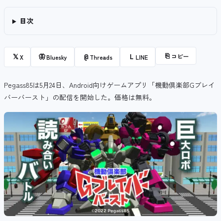
目次
⎘
コピー
𝕏
🦋
@
L
X
Bluesky
Threads
LINE
Pegass85は5月24日、Android向けゲームアプリ「機動倶楽部Gブレイ
バーバースト」の配信を開始した。価格は無料。