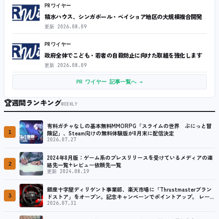
PRワイヤー
積水ハウス、シンガポール・ベイショア地区の大規模複合開発
更新
2026.08.09
PRワイヤー
政府全体でこども・若者の自殺防止に向けた取組を強化します
更新
2026.08.09
PR ワイヤー 記事一覧へ →
🏆
週間ランキング
WEEKLY
有料ガチャなしの基本無料MMORPG「スライムの世界 ぷにっと冒
1
険記」、Steam向けの無料体験版が8月末に配信決定
2026.07.27
2024年8月版：ゲーム系のプレスリリースを受けているメディアの連
2
絡先一覧+レビュー依頼先一覧
更新 2024.08.19
銀座十字屋ディリゲント事業部、楽天市場に「Thrustmasterブラン
3
ドストア」をオープン。記念キャンペーンでポイントアップ。 レーシ
ング／フライトシム向けコントローラーを中心に、幅広くラインナッ
2026.07.31
プ