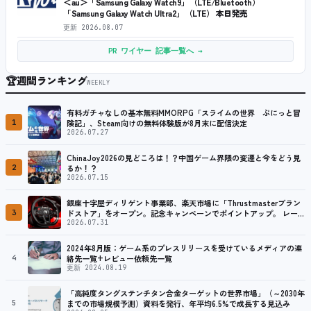
＜au＞「Samsung Galaxy Watch9」（LTE/Bluetooth）
「Samsung Galaxy Watch Ultra2」（LTE） 本日発売
更新
2026.08.07
PR ワイヤー 記事一覧へ →
🏆
週間ランキング
WEEKLY
有料ガチャなしの基本無料MMORPG「スライムの世界 ぷにっと冒
1
険記」、Steam向けの無料体験版が8月末に配信決定
2026.07.27
ChinaJoy2026の見どころは！？中国ゲーム界隈の変遷と今をどう見
2
るか！？
2026.07.15
銀座十字屋ディリゲント事業部、楽天市場に「Thrustmasterブラン
3
ドストア」をオープン。記念キャンペーンでポイントアップ。 レーシ
ング／フライトシム向けコントローラーを中心に、幅広くラインナッ
2026.07.31
プ
2024年8月版：ゲーム系のプレスリリースを受けているメディアの連
4
絡先一覧+レビュー依頼先一覧
更新 2024.08.19
「高純度タングステンチタン合金ターゲットの世界市場」（～2030年
5
までの市場規模予測）資料を発行、年平均6.5%で成長する見込み