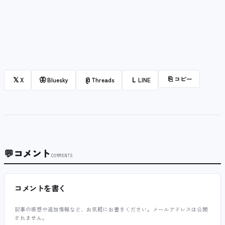
⎘
コピー
𝕏
🦋
@
L
X
Bluesky
Threads
LINE
💬
コメント
COMMENTS
コメントを書く
記事の感想や追加情報など、お気軽にお書きください。メールアドレスは公開
されません。