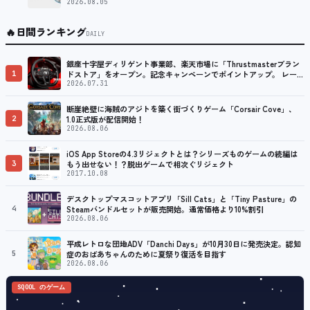
2026.08.05
🔥
日間ランキング
DAILY
銀座十字屋ディリゲント事業部、楽天市場に「Thrustmasterブラン
1
ドストア」をオープン。記念キャンペーンでポイントアップ。 レーシ
ング／フライトシム向けコントローラーを中心に、幅広くラインナッ
2026.07.31
プ
断崖絶壁に海賊のアジトを築く街づくりゲーム「Corsair Cove」、
2
1.0正式版が配信開始！
2026.08.06
iOS App Storeの4.3リジェクトとは？シリーズものゲームの続編は
3
もう出せない！？脱出ゲームで相次ぐリジェクト
2017.10.08
デスクトップマスコットアプリ「Sill Cats」と「Tiny Pasture」の
4
Steamバンドルセットが販売開始。通常価格より10%割引
2026.08.06
平成レトロな団地ADV「Danchi Days」が10月30日に発売決定。認知
5
症のおばあちゃんのために夏祭り復活を目指す
2026.08.06
SQOOL のゲーム