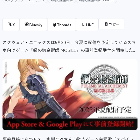
#スクウェア・エニックス
#鋼の錬金術師
#鋼の錬金術師 MOBILE
⎘
コピー
𝕏
🦋
@
L
X
Bluesky
Threads
LINE
スクウェア・エニックスは5月30日、今夏に配信を予定しているスマ
ホ向けゲーム「鋼の錬金術師 MOBILE」の事前登録受付を開始した。
事前登録にあわせて、水樹奈々さんが歌うゲーム主題歌「スパイラ