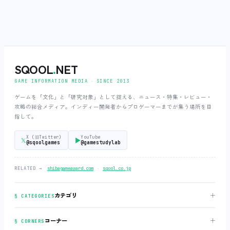
SQOOL
.
NET
GAME INFORMATION MEDIA ‧ SINCE 2013
ゲームを「文化」と「研究対象」として捉える、ニュース・特集・レビュー・
攻略の総合メディア。インディー開発者からプロゲーマーまでが集う場所を目
指して。
X (旧Twitter)
YouTube
𝕏
▶
@sqoolgames
@gamestudylab
‧
RELATED →
shibagameaward.com
sqool.co.jp
＋
カテゴリ
§ CATEGORIES
＋
コーナー
§ CORNERS