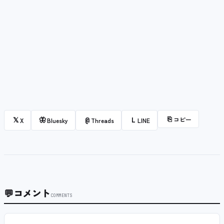
⎘
コピー
𝕏
🦋
@
L
X
Bluesky
Threads
LINE
💬
コメント
COMMENTS