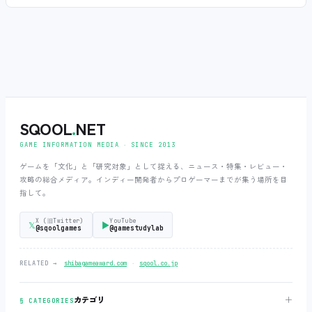
SQOOL
.
NET
GAME INFORMATION MEDIA ‧ SINCE 2013
ゲームを「文化」と「研究対象」として捉える、ニュース・特集・レビュー・
攻略の総合メディア。インディー開発者からプロゲーマーまでが集う場所を目
指して。
X (旧Twitter)
YouTube
𝕏
▶
@sqoolgames
@gamestudylab
‧
RELATED →
shibagameaward.com
sqool.co.jp
＋
カテゴリ
§ CATEGORIES