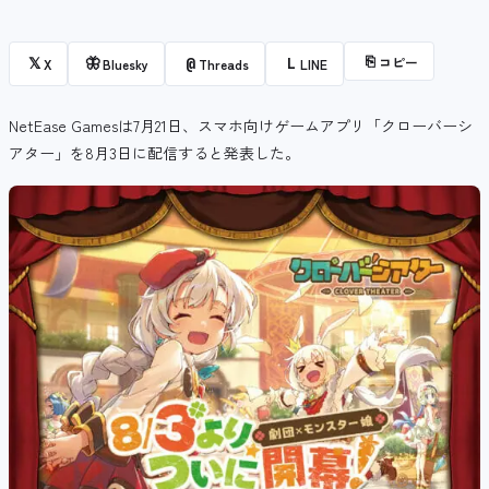
⎘
コピー
𝕏
🦋
@
L
X
Bluesky
Threads
LINE
NetEase Gamesは7月21日、スマホ向けゲームアプリ「クローバーシ
アター」を8月3日に配信すると発表した。