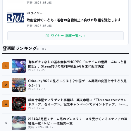
更新
2026.08.08
PRワイヤー
政府全体でこども・若者の自殺防止に向けた取組を強化します
更新
2026.08.08
PR ワイヤー 記事一覧へ →
🏆
週間ランキング
WEEKLY
有料ガチャなしの基本無料MMORPG「スライムの世界 ぷにっと冒
1
険記」、Steam向けの無料体験版が8月末に配信決定
2026.07.27
ChinaJoy2026の見どころは！？中国ゲーム界隈の変遷と今をどう見
2
るか！？
2026.07.15
銀座十字屋ディリゲント事業部、楽天市場に「Thrustmasterブラン
3
ドストア」をオープン。記念キャンペーンでポイントアップ。 レーシ
ング／フライトシム向けコントローラーを中心に、幅広くラインナッ
2026.07.31
プ
2024年8月版：ゲーム系のプレスリリースを受けているメディアの連
4
絡先一覧+レビュー依頼先一覧
更新 2024.08.19