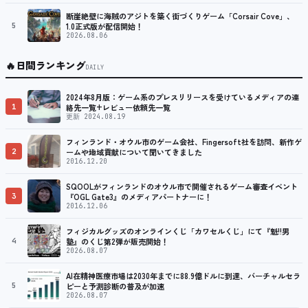
断崖絶壁に海賊のアジトを築く街づくりゲーム「Corsair Cove」、
5
1.0正式版が配信開始！
2026.08.06
🔥
日間ランキング
DAILY
2024年8月版：ゲーム系のプレスリリースを受けているメディアの連
1
絡先一覧+レビュー依頼先一覧
更新 2024.08.19
フィンランド・オウル市のゲーム会社、Fingersoft社を訪問、新作ゲ
2
ームや地域貢献について聞いてきました
2016.12.20
SQOOLがフィンランドのオウル市で開催されるゲーム審査イベント
3
『OGL Gate3』のメディアパートナーに！
2016.12.06
フィジカルグッズのオンラインくじ「カワセルくじ」にて『魁!!男
4
塾』のくじ第2弾が販売開始！
2026.08.07
AI在精神医療市場は2030年までに88.9億ドルに到達、バーチャルセラ
5
ピーと予測診断の普及が加速
2026.08.07