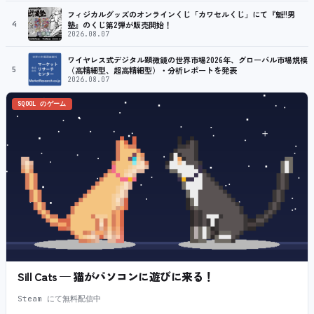
フィジカルグッズのオンラインくじ「カワセルくじ」にて『魁!!男
4
塾』のくじ第2弾が販売開始！
2026.08.07
ワイヤレス式デジタル顕微鏡の世界市場2026年、グローバル市場規模
5
（高精細型、超高精細型）・分析レポートを発表
2026.08.07
SQOOL のゲーム
Sill Cats — 猫がパソコンに遊びに来る！
Steam にて無料配信中