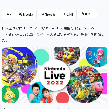
⎘
コピー
𝕏
🦋
@
L
X
Bluesky
Threads
LINE
任天堂は7月26日、2022年10月8日～9日に開催を予定している
「Nintendo Live 2022」のゲーム大会出場者の抽選応募受付を開始し
た。