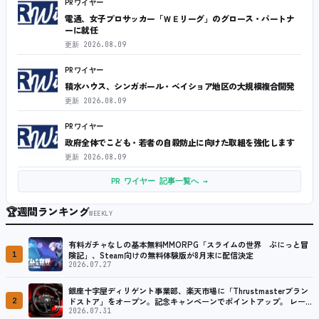
PRワイヤー
電通、女子プロサッカー「ＷＥリーグ」のグロース・パートナ
ーに就任
更新
2026.08.09
PRワイヤー
積水ハウス、シンガポール・ベイショア地区の大規模複合開発
更新
2026.08.09
PRワイヤー
政府全体でこども・若者の自殺防止に向けた取組を強化します
更新
2026.08.09
PR ワイヤー 記事一覧へ →
🏆
週間ランキング
WEEKLY
有料ガチャなしの基本無料MMORPG「スライムの世界 ぷにっと冒
1
険記」、Steam向けの無料体験版が8月末に配信決定
2026.07.27
銀座十字屋ディリゲント事業部、楽天市場に「Thrustmasterブラン
2
ドストア」をオープン。記念キャンペーンでポイントアップ。 レーシ
ング／フライトシム向けコントローラーを中心に、幅広くラインナッ
2026.07.31