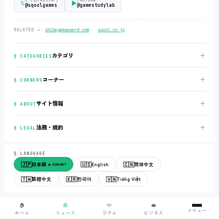
X (旧Twitter)
YouTube
𝕏
▶
@sqoolgames
@gamestudylab
‧
RELATED →
shibagameaward.com
sqool.co.jp
＋
カテゴリ
§ CATEGORIES
＋
コーナー
§ CORNERS
＋
サイト情報
§ ABOUT
＋
法務・規約
§ LEGAL
§ LANGUAGE
🇯🇵
🇺🇸
🇨🇳
日本語
English
简体中文
● CURRENT
🇹🇼
🇰🇷
🇻🇳
繁體中文
한국어
Tiếng Việt
© 2018-2026
sqool.co.jp
‧ All rights reserved.
v3.0.0
‧
build 20260505
‧
🏠
📰
✏️
💼
メニュー
● ALL SYSTEMS NORMAL
ホーム
ニュース
コラム
ビジネス