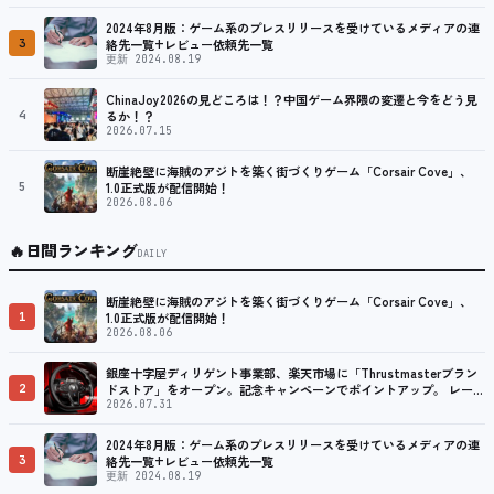
プ
2024年8月版：ゲーム系のプレスリリースを受けているメディアの連
3
絡先一覧+レビュー依頼先一覧
更新 2024.08.19
ChinaJoy2026の見どころは！？中国ゲーム界隈の変遷と今をどう見
4
るか！？
2026.07.15
断崖絶壁に海賊のアジトを築く街づくりゲーム「Corsair Cove」、
5
1.0正式版が配信開始！
2026.08.06
🔥
日間ランキング
DAILY
断崖絶壁に海賊のアジトを築く街づくりゲーム「Corsair Cove」、
1
1.0正式版が配信開始！
2026.08.06
銀座十字屋ディリゲント事業部、楽天市場に「Thrustmasterブラン
2
ドストア」をオープン。記念キャンペーンでポイントアップ。 レーシ
ング／フライトシム向けコントローラーを中心に、幅広くラインナッ
2026.07.31
プ
2024年8月版：ゲーム系のプレスリリースを受けているメディアの連
3
絡先一覧+レビュー依頼先一覧
更新 2024.08.19