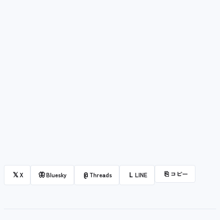
⎘
コピー
𝕏
🦋
@
L
X
Bluesky
Threads
LINE