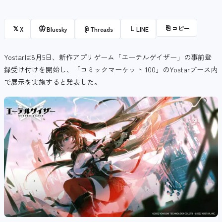
⎘
コピー
𝕏
🦋
@
L
X
Bluesky
Threads
LINE
Yostarは8月5日、新作アプリゲーム「エーテルゲイザー」の事前登
録受け付けを開始し、「コミックマーケット 100」のYostarブース内
で展示を実施すると発表した。