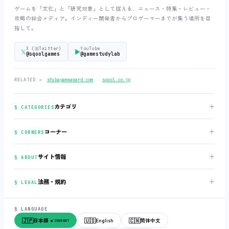
ゲームを「文化」と「研究対象」として捉える、ニュース・特集・レビュー・
攻略の総合メディア。インディー開発者からプロゲーマーまでが集う場所を目
指して。
X (旧Twitter)
YouTube
𝕏
▶
@sqoolgames
@gamestudylab
‧
RELATED →
shibagameaward.com
sqool.co.jp
＋
カテゴリ
§ CATEGORIES
＋
コーナー
§ CORNERS
＋
サイト情報
§ ABOUT
＋
法務・規約
§ LEGAL
§ LANGUAGE
🇯🇵
🇺🇸
🇨🇳
日本語
English
简体中文
● CURRENT