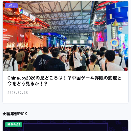
コラム
ChinaJoy2026の見どころは！？中国ゲーム界隈の変遷と
今をどう見るか！？
2026.07.15
★
編集部PICK
HIGOPAGE