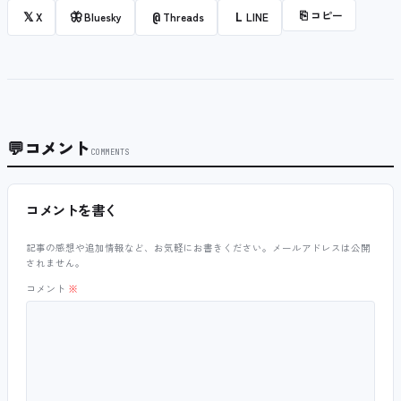
⎘
コピー
𝕏
🦋
@
L
X
Bluesky
Threads
LINE
💬
コメント
COMMENTS
コメントを書く
記事の感想や追加情報など、お気軽にお書きください。メールアドレスは公開
されません。
コメント
※