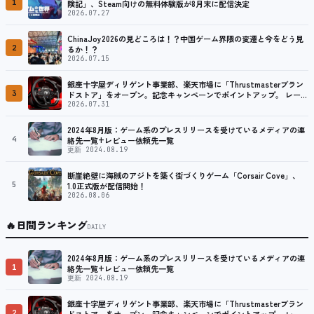
1
険記」、Steam向けの無料体験版が8月末に配信決定
2026.07.27
ChinaJoy2026の見どころは！？中国ゲーム界隈の変遷と今をどう見
2
るか！？
2026.07.15
銀座十字屋ディリゲント事業部、楽天市場に「Thrustmasterブラン
3
ドストア」をオープン。記念キャンペーンでポイントアップ。 レーシ
ング／フライトシム向けコントローラーを中心に、幅広くラインナッ
2026.07.31
プ
2024年8月版：ゲーム系のプレスリリースを受けているメディアの連
4
絡先一覧+レビュー依頼先一覧
更新 2024.08.19
断崖絶壁に海賊のアジトを築く街づくりゲーム「Corsair Cove」、
5
1.0正式版が配信開始！
2026.08.06
🔥
日間ランキング
DAILY
2024年8月版：ゲーム系のプレスリリースを受けているメディアの連
1
絡先一覧+レビュー依頼先一覧
更新 2024.08.19
銀座十字屋ディリゲント事業部、楽天市場に「Thrustmasterブラン
2
ドストア」をオープン。記念キャンペーンでポイントアップ。 レーシ