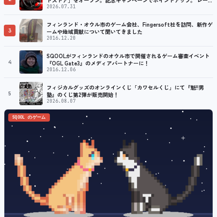
ング／フライトシム向けコントローラーを中心に、幅広くラインナッ
2026.07.31
プ
フィンランド・オウル市のゲーム会社、Fingersoft社を訪問、新作ゲ
3
ームや地域貢献について聞いてきました
2016.12.20
SQOOLがフィンランドのオウル市で開催されるゲーム審査イベント
4
『OGL Gate3』のメディアパートナーに！
2016.12.06
フィジカルグッズのオンラインくじ「カワセルくじ」にて『魁!!男
5
塾』のくじ第2弾が販売開始！
2026.08.07
SQOOL のゲーム