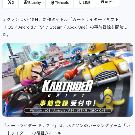
⎘
コピー
𝕏
🦋
@
L
X
Bluesky
Threads
LINE
ネクソンは8月18日、新作タイトル「カートライダードリフト」
（
iOS /
Android /
PS4 /
Steam /
Xbox One
）の事前登録を開始し
た。
「カートライダー ドリフト」は、ネクソンのレーシングゲーム「カ
ートライダー」の後継タイトル。