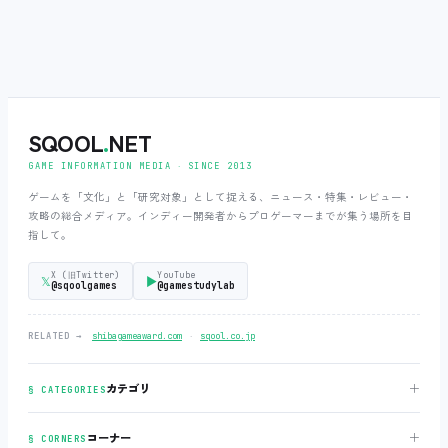
SQOOL
.
NET
GAME INFORMATION MEDIA ‧ SINCE 2013
ゲームを「文化」と「研究対象」として捉える、ニュース・特集・レビュー・
攻略の総合メディア。インディー開発者からプロゲーマーまでが集う場所を目
指して。
X (旧Twitter)
YouTube
𝕏
▶
@sqoolgames
@gamestudylab
‧
RELATED →
shibagameaward.com
sqool.co.jp
＋
カテゴリ
§ CATEGORIES
＋
コーナー
§ CORNERS