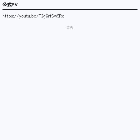
公式PV
https://youtu.be/T2g6rfSw5Rc