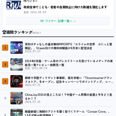
PRワイヤー
政府全体でこども・若者の自殺防止に向けた取組を強化します
更新
2026.08.09
PR ワイヤー 記事一覧へ →
🏆
週間ランキング
WEEKLY
有料ガチャなしの基本無料MMORPG「スライムの世界 ぷにっと冒
1
険記」、Steam向けの無料体験版が8月末に配信決定
2026.07.27
2024年8月版：ゲーム系のプレスリリースを受けているメディアの連
2
絡先一覧+レビュー依頼先一覧
更新 2024.08.19
銀座十字屋ディリゲント事業部、楽天市場に「Thrustmasterブラン
3
ドストア」をオープン。記念キャンペーンでポイントアップ。 レーシ
ング／フライトシム向けコントローラーを中心に、幅広くラインナッ
2026.07.31
プ
ChinaJoy2026の見どころは！？中国ゲーム界隈の変遷と今をどう見
4
るか！？
2026.07.15
断崖絶壁に海賊のアジトを築く街づくりゲーム「Corsair Cove」、
5
1.0正式版が配信開始！