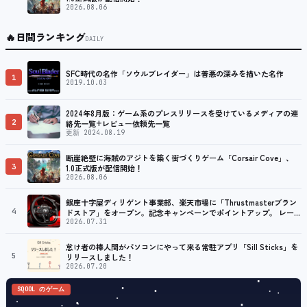
2026.08.06
🔥
日間ランキング
DAILY
SFC時代の名作「ソウルブレイダー」は善悪の深みを描いた名作
1
2019.10.03
2024年8月版：ゲーム系のプレスリリースを受けているメディアの連
2
絡先一覧+レビュー依頼先一覧
更新 2024.08.19
断崖絶壁に海賊のアジトを築く街づくりゲーム「Corsair Cove」、
3
1.0正式版が配信開始！
2026.08.06
銀座十字屋ディリゲント事業部、楽天市場に「Thrustmasterブラン
4
ドストア」をオープン。記念キャンペーンでポイントアップ。 レーシ
ング／フライトシム向けコントローラーを中心に、幅広くラインナッ
2026.07.31
プ
怠け者の棒人間がパソコンにやって来る常駐アプリ「Sill Sticks」を
5
リリースしました！
2026.07.20
SQOOL のゲーム