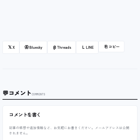
⎘
コピー
𝕏
🦋
@
L
X
Bluesky
Threads
LINE
💬
コメント
COMMENTS
コメントを書く
記事の感想や追加情報など、お気軽にお書きください。メールアドレスは公開
されません。