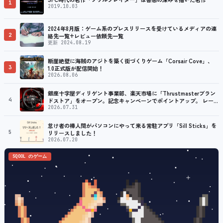
1
2019.10.03
2024年8月版：ゲーム系のプレスリリースを受けているメディアの連
2
絡先一覧+レビュー依頼先一覧
更新 2024.08.19
断崖絶壁に海賊のアジトを築く街づくりゲーム「Corsair Cove」、
3
1.0正式版が配信開始！
2026.08.06
銀座十字屋ディリゲント事業部、楽天市場に「Thrustmasterブラン
4
ドストア」をオープン。記念キャンペーンでポイントアップ。 レーシ
ング／フライトシム向けコントローラーを中心に、幅広くラインナッ
2026.07.31
プ
怠け者の棒人間がパソコンにやって来る常駐アプリ「Sill Sticks」を
5
リリースしました！
2026.07.20
SQOOL のゲーム