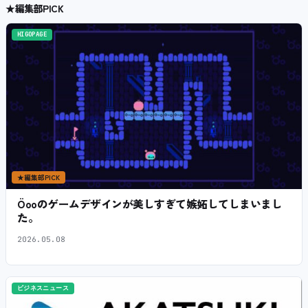
★
編集部PICK
HIGOPAGE
★
編集部PICK
Öooのゲームデザインが美しすぎて嫉妬してしまいまし
た。
2026.05.08
ビジネスニュース