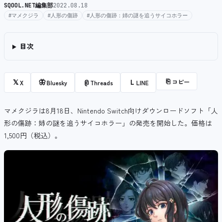
SQOOL.NET編集部
2022.08.18
#マメクジラ
#人形の傷跡
#人形の傷跡：姉の謎を追うサイコホラー
目次
⎘
コピー
𝕏
🦋
@
L
X
Bluesky
Threads
LINE
マメクジラは8月18日、
Nintendo Switch向けダウンロードソフト
「人
形の傷跡：姉の謎を追うサイコホラー」の発売を開始した。価格は
1,500円（税込）。