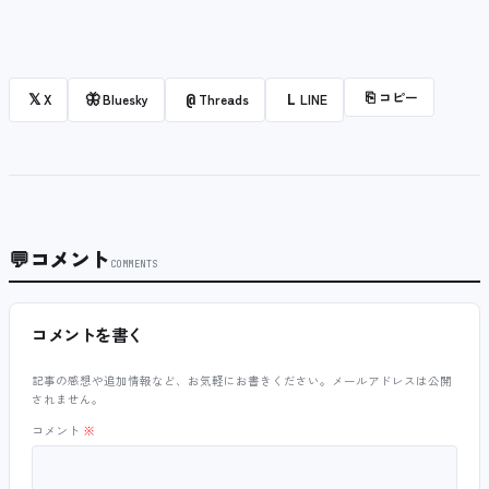
⎘
コピー
𝕏
🦋
@
L
X
Bluesky
Threads
LINE
💬
コメント
COMMENTS
コメントを書く
記事の感想や追加情報など、お気軽にお書きください。メールアドレスは公開
されません。
コメント
※