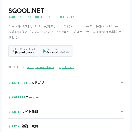
SQOOL
.
NET
GAME INFORMATION MEDIA ‧ SINCE 2013
ゲームを「文化」と「研究対象」として捉える、ニュース・特集・レビュー・
攻略の総合メディア。インディー開発者からプロゲーマーまでが集う場所を目
指して。
X (旧Twitter)
YouTube
𝕏
▶
@sqoolgames
@gamestudylab
‧
RELATED →
shibagameaward.com
sqool.co.jp
＋
カテゴリ
§ CATEGORIES
＋
コーナー
§ CORNERS
＋
サイト情報
§ ABOUT
＋
法務・規約
§ LEGAL