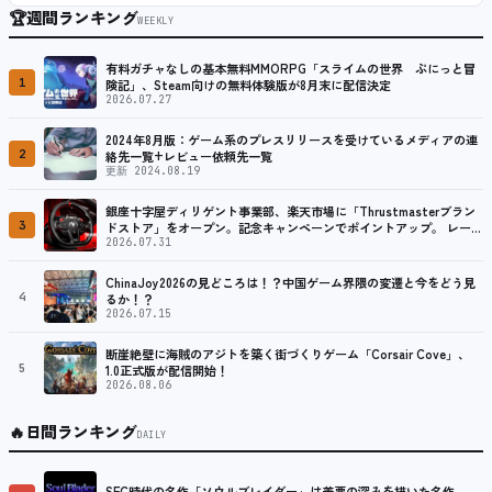
🏆
週間ランキング
WEEKLY
有料ガチャなしの基本無料MMORPG「スライムの世界 ぷにっと冒
1
険記」、Steam向けの無料体験版が8月末に配信決定
2026.07.27
2024年8月版：ゲーム系のプレスリリースを受けているメディアの連
2
絡先一覧+レビュー依頼先一覧
更新 2024.08.19
銀座十字屋ディリゲント事業部、楽天市場に「Thrustmasterブラン
3
ドストア」をオープン。記念キャンペーンでポイントアップ。 レーシ
ング／フライトシム向けコントローラーを中心に、幅広くラインナッ
2026.07.31
プ
ChinaJoy2026の見どころは！？中国ゲーム界隈の変遷と今をどう見
4
るか！？
2026.07.15
断崖絶壁に海賊のアジトを築く街づくりゲーム「Corsair Cove」、
5
1.0正式版が配信開始！
2026.08.06
🔥
日間ランキング
DAILY
SFC時代の名作「ソウルブレイダー」は善悪の深みを描いた名作