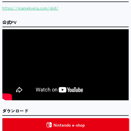
https://mamekujira.com/doll/
公式PV
ダウンロード
Nintendo e-shop