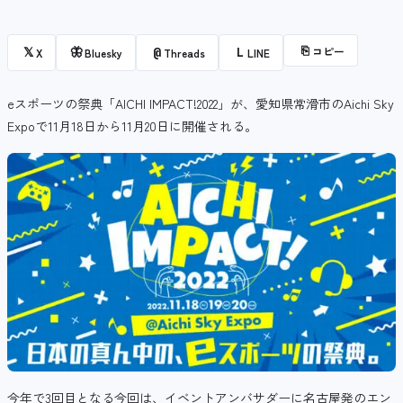
⎘
コピー
𝕏
🦋
@
L
X
Bluesky
Threads
LINE
eスポーツ
の祭典「AICHI IMPACT!2022」が、愛知県常滑市の
Aichi Sky
Expo
で11月18日から
11月20日に開催される。
今年で3回目となる今回は、イベントアンバサダーに名古屋発のエン