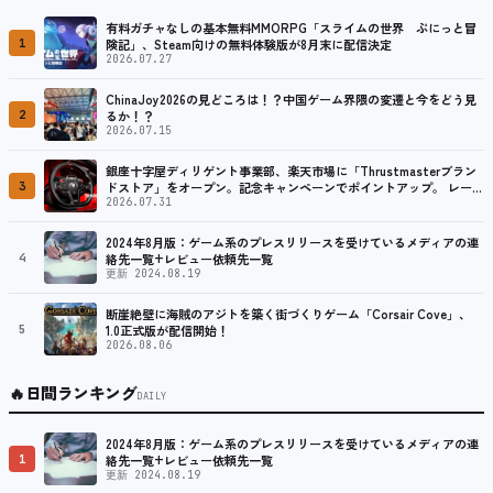
有料ガチャなしの基本無料MMORPG「スライムの世界 ぷにっと冒
1
険記」、Steam向けの無料体験版が8月末に配信決定
2026.07.27
ChinaJoy2026の見どころは！？中国ゲーム界隈の変遷と今をどう見
2
るか！？
2026.07.15
銀座十字屋ディリゲント事業部、楽天市場に「Thrustmasterブラン
3
ドストア」をオープン。記念キャンペーンでポイントアップ。 レーシ
ング／フライトシム向けコントローラーを中心に、幅広くラインナッ
2026.07.31
プ
2024年8月版：ゲーム系のプレスリリースを受けているメディアの連
4
絡先一覧+レビュー依頼先一覧
更新 2024.08.19
断崖絶壁に海賊のアジトを築く街づくりゲーム「Corsair Cove」、
5
1.0正式版が配信開始！
2026.08.06
🔥
日間ランキング
DAILY
2024年8月版：ゲーム系のプレスリリースを受けているメディアの連
1
絡先一覧+レビュー依頼先一覧
更新 2024.08.19