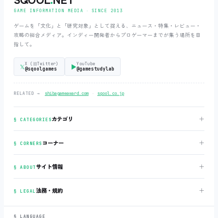
GAME INFORMATION MEDIA ‧ SINCE 2013
ゲームを「文化」と「研究対象」として捉える、ニュース・特集・レビュー・
攻略の総合メディア。インディー開発者からプロゲーマーまでが集う場所を目
指して。
X (旧Twitter)
YouTube
𝕏
▶
@sqoolgames
@gamestudylab
‧
RELATED →
shibagameaward.com
sqool.co.jp
＋
カテゴリ
§ CATEGORIES
＋
コーナー
§ CORNERS
＋
サイト情報
§ ABOUT
＋
法務・規約
§ LEGAL
§ LANGUAGE