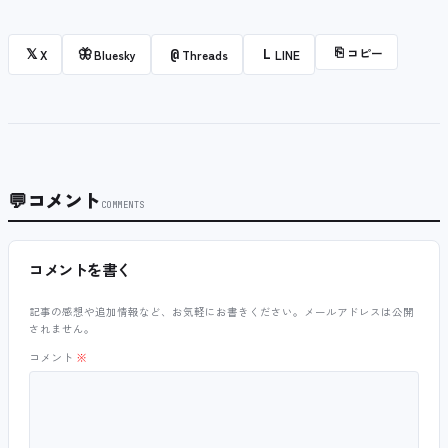
⎘
コピー
𝕏
🦋
@
L
X
Bluesky
Threads
LINE
💬
コメント
COMMENTS
コメントを書く
記事の感想や追加情報など、お気軽にお書きください。メールアドレスは公開
されません。
コメント
※