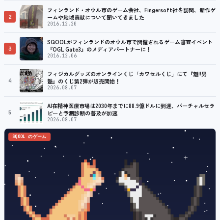
フィンランド・オウル市のゲーム会社、Fingersoft社を訪問、新作ゲ
2
ームや地域貢献について聞いてきました
2016.12.20
SQOOLがフィンランドのオウル市で開催されるゲーム審査イベント
3
『OGL Gate3』のメディアパートナーに！
2016.12.06
フィジカルグッズのオンラインくじ「カワセルくじ」にて『魁!!男
4
塾』のくじ第2弾が販売開始！
2026.08.07
AI在精神医療市場は2030年までに88.9億ドルに到達、バーチャルセラ
5
ピーと予測診断の普及が加速
2026.08.07
SQOOL のゲーム