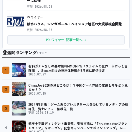
ーに就任
更新
2026.08.08
PRワイヤー
積水ハウス、シンガポール・ベイショア地区の大規模複合開発
更新
2026.08.08
PR ワイヤー 記事一覧へ →
🏆
週間ランキング
WEEKLY
有料ガチャなしの基本無料MMORPG「スライムの世界 ぷにっと冒
1
険記」、Steam向けの無料体験版が8月末に配信決定
2026.07.27
ChinaJoy2026の見どころは！？中国ゲーム界隈の変遷と今をどう見
2
るか！？
2026.07.15
2024年8月版：ゲーム系のプレスリリースを受けているメディアの連
3
絡先一覧+レビュー依頼先一覧
更新 2024.08.19
銀座十字屋ディリゲント事業部、楽天市場に「Thrustmasterブラン
4
ドストア」をオープン。記念キャンペーンでポイントアップ。 レーシ
2026.07.31