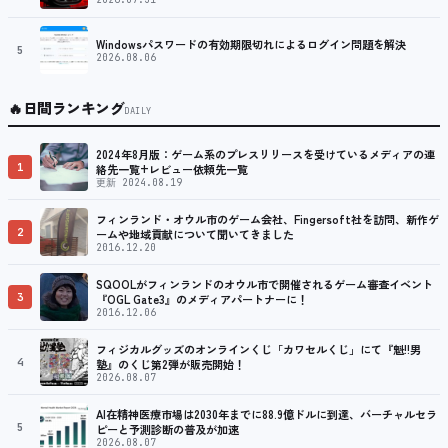
ング／フライトシム向けコントローラーを中心に、幅広くラインナッ
プ
Windowsパスワードの有効期限切れによるログイン問題を解決
5
2026.08.06
🔥
日間ランキング
DAILY
2024年8月版：ゲーム系のプレスリリースを受けているメディアの連
1
絡先一覧+レビュー依頼先一覧
更新 2024.08.19
フィンランド・オウル市のゲーム会社、Fingersoft社を訪問、新作ゲ
2
ームや地域貢献について聞いてきました
2016.12.20
SQOOLがフィンランドのオウル市で開催されるゲーム審査イベント
3
『OGL Gate3』のメディアパートナーに！
2016.12.06
フィジカルグッズのオンラインくじ「カワセルくじ」にて『魁!!男
4
塾』のくじ第2弾が販売開始！
2026.08.07
AI在精神医療市場は2030年までに88.9億ドルに到達、バーチャルセラ
5
ピーと予測診断の普及が加速
2026.08.07