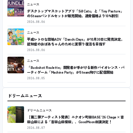
ニュース
デスクトップマスコットアプリ「Sill Cats」と「Tiny Pasture」
のSteamバンドルセットが販売開始。通常価格より10%割引
2026.08.06
ニュース
平成レトロな団地ADV「Danchi Days」が10月30日に発売決定。
認知症のおばあちゃんのために夏祭り復活を目指す
2026.08.06
ニュース
「Buckshot Roulette」開発者が手がける新作バイオレンス・パ
ーティゲーム「Machine Party」がSteam向けに配信開始
2026.08.05
ドリームニュース
ドリームニュース
【第二弾アーティスト発表】ニクオン町田BASE ’26 Chage × 吉
田山田による「吉田山田柴田」、GoodMoon出演決定！
2026.08.07