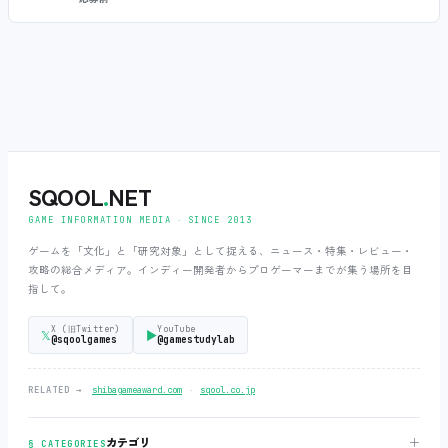
SQOOL
.
NET
GAME INFORMATION MEDIA ‧ SINCE 2013
ゲームを「文化」と「研究対象」として捉える、ニュース・特集・レビュー・
攻略の総合メディア。インディー開発者からプロゲーマーまでが集う場所を目
指して。
X (旧Twitter)
YouTube
𝕏
▶
@sqoolgames
@gamestudylab
‧
RELATED →
shibagameaward.com
sqool.co.jp
＋
カテゴリ
§ CATEGORIES