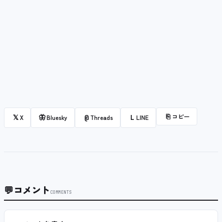
⎘
コピー
𝕏
🦋
@
L
X
Bluesky
Threads
LINE
💬
コメント
COMMENTS