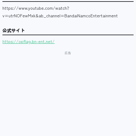
https://www.youtube.com/watch?
v=utrNOFewMxk&ab_channel=BandaiNamcoEntertainment
公式サイト
https://opflag.bn-ent.net/