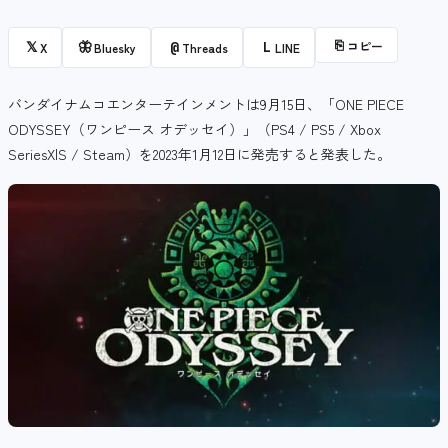
⎘
コピー
𝕏
🦋
@
L
X
Bluesky
Threads
LINE
バンダイナムコエンターテインメントは9月15日、「ONE PIECE
ODYSSEY（ワンピース オデッセイ）」（PS4 / PS5 / Xbox
SeriesX|S / Steam）を2023年1月12日に発売すると発表した。