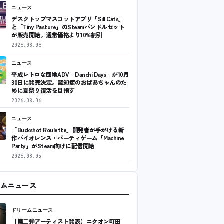
ニュース
デスクトップマスコットアプリ「Sill Cats」
と「Tiny Pasture」のSteamバンドルセット
が販売開始。通常価格より10%割引
2026.08.06
ニュース
平成レトロな団地ADV「Danchi Days」が10月
30日に発売決定。認知症のおばあちゃんのた
めに夏祭り復活を目指す
2026.08.06
ニュース
「Buckshot Roulette」開発者が手がける新
作バイオレンス・パーティゲーム「Machine
Party」がSteam向けに配信開始
2026.08.05
ームニュース
ドリームニュース
【第二弾アーティスト発表】ニクオン町田