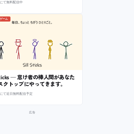
m にて無料配信中
のゲーム
l Sticks — 怠け者の棒人間があなた
スクトップにやってきます。
m にて近日無料配信予定