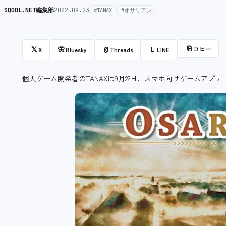
SQOOL.NET編集部
2022.09.23
#TANAX
#オサリアン
⎘
コピー
𝕏
🦋
@
L
X
Bluesky
Threads
LINE
個人ゲーム開発者のTANAXは9月22日、スマホ向けゲームアプリ「