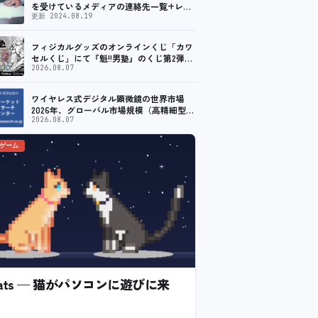
を受けているメディアの連絡先一覧+レビ
ュー依頼先一覧
更新 2024.08.19
フィジカルグッズのオンラインくじ「カワ
セルくじ」にて『魁!!男塾』のくじ第2弾が
販売開始！
2026.08.07
ワイヤレス式デジタル顕微鏡の世界市場
2026年、グローバル市場規模（高精細型、
超高精細型）・分析レポートを発表
2026.08.07
のゲーム
l Cats — 猫がパソコンに遊びに来