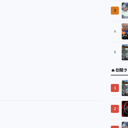
3
4
5
🔥
日間ラ
1
2