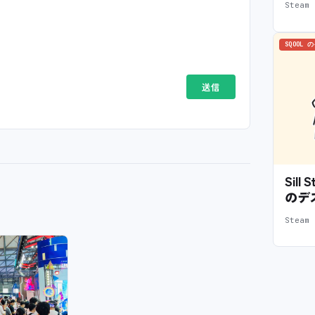
Stea
SQOOL 
Sil
のデ
Stea