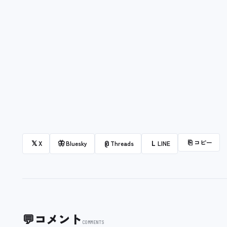
⎘
コピー
𝕏
🦋
@
L
X
Bluesky
Threads
LINE
💬
コメント
COMMENTS