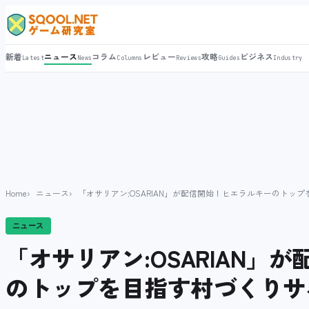
新着
ニュース
コラム
レビュー
攻略
ビジネス
Latest
News
Columns
Reviews
Guides
Industry
Home
ニュース
「オサリアン:OSARIAN」が配信開始！ヒエラルキーのトッ
ニュース
「オサリアン:OSARIAN」
のトップを目指す村づくりサ