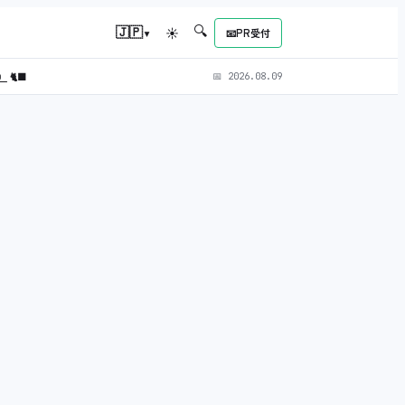
🔍
▾
🇯🇵
☀
📧
PR受付
L）
🐈‍⬛
📅
2026.08.09