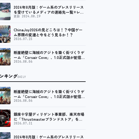
ローラーを中心に、幅広くラインナップ
2024年8月版：ゲーム系のプレスリリース
を受けているメディアの連絡先一覧+レビ
ュー依頼先一覧
更新 2024.08.19
ChinaJoy2026の見どころは！？中国ゲー
ム界隈の変遷と今をどう見るか！？
2026.07.15
断崖絶壁に海賊のアジトを築く街づくりゲ
ーム「Corsair Cove」、1.0正式版が配信開
始！
2026.08.06
ンキング
DAILY
断崖絶壁に海賊のアジトを築く街づくりゲ
ーム「Corsair Cove」、1.0正式版が配信開
始！
2026.08.06
銀座十字屋ディリゲント事業部、楽天市場
に「Thrustmasterブランドストア」をオ
ープン。記念キャンペーンでポイントアッ
2026.07.31
プ。 レーシング／フライトシム向けコント
ローラーを中心に、幅広くラインナップ
2024年8月版：ゲーム系のプレスリリース