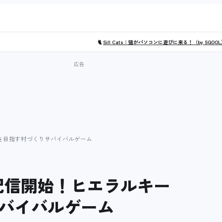
🐈
Sill Cats：猫がパソコンに遊びに来る！（by SQOO
プを目指す村づくりサバイバルゲーム
が配信開始！ヒエラルキー
バイバルゲーム