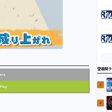
🏆
週間ラ
ore
1
Play
2