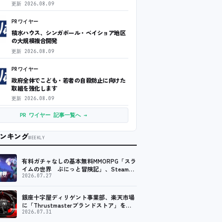
更新
2026.08.09
PRワイヤー
積水ハウス、シンガポール・ベイショア地区
の大規模複合開発
更新
2026.08.09
PRワイヤー
政府全体でこども・若者の自殺防止に向けた
取組を強化します
更新
2026.08.09
PR ワイヤー 記事一覧へ →
ンキング
WEEKLY
有料ガチャなしの基本無料MMORPG「スラ
イムの世界 ぷにっと冒険記」、Steam向
けの無料体験版が8月末に配信決定
2026.07.27
銀座十字屋ディリゲント事業部、楽天市場
に「Thrustmasterブランドストア」をオ
ープン。記念キャンペーンでポイントアッ
2026.07.31
プ。 レーシング／フライトシム向けコント