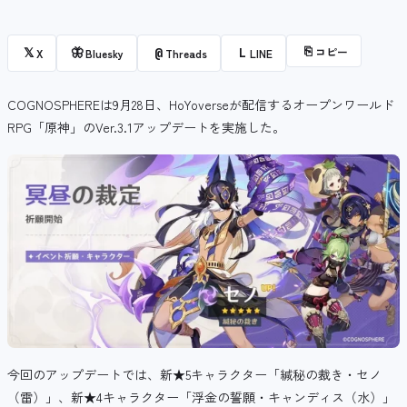
⎘
コピー
𝕏
🦋
@
L
X
Bluesky
Threads
LINE
COGNOSPHEREは9月28日、HoYoverseが配信するオープンワールド
RPG「原神」のVer.3.1アップデートを実施した。
今回のアップデートでは、新★5キャラクター「緘秘の裁き・セノ
（雷）」、新★4キャラクター「浮金の誓願・キャンディス（水）」