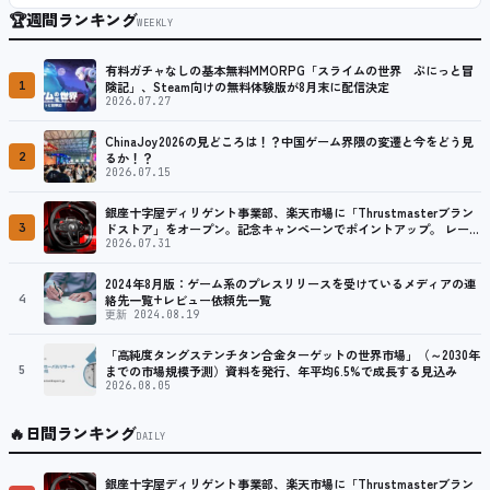
🏆
週間ランキング
WEEKLY
有料ガチャなしの基本無料MMORPG「スライムの世界 ぷにっと冒
1
険記」、Steam向けの無料体験版が8月末に配信決定
2026.07.27
ChinaJoy2026の見どころは！？中国ゲーム界隈の変遷と今をどう見
2
るか！？
2026.07.15
銀座十字屋ディリゲント事業部、楽天市場に「Thrustmasterブラン
3
ドストア」をオープン。記念キャンペーンでポイントアップ。 レーシ
ング／フライトシム向けコントローラーを中心に、幅広くラインナッ
2026.07.31
プ
2024年8月版：ゲーム系のプレスリリースを受けているメディアの連
4
絡先一覧+レビュー依頼先一覧
更新 2024.08.19
「高純度タングステンチタン合金ターゲットの世界市場」（～2030年
5
までの市場規模予測）資料を発行、年平均6.5%で成長する見込み
2026.08.05
🔥
日間ランキング
DAILY
銀座十字屋ディリゲント事業部、楽天市場に「Thrustmasterブラン