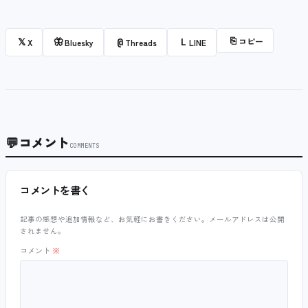
⎘
コピー
𝕏
🦋
@
L
X
Bluesky
Threads
LINE
💬
コメント
COMMENTS
コメントを書く
記事の感想や追加情報など、お気軽にお書きください。メールアドレスは公開
されません。
コメント
※