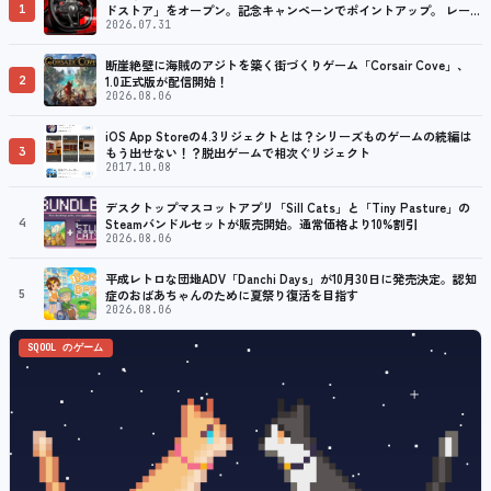
1
ドストア」をオープン。記念キャンペーンでポイントアップ。 レーシ
ング／フライトシム向けコントローラーを中心に、幅広くラインナッ
2026.07.31
プ
断崖絶壁に海賊のアジトを築く街づくりゲーム「Corsair Cove」、
2
1.0正式版が配信開始！
2026.08.06
iOS App Storeの4.3リジェクトとは？シリーズものゲームの続編は
3
もう出せない！？脱出ゲームで相次ぐリジェクト
2017.10.08
デスクトップマスコットアプリ「Sill Cats」と「Tiny Pasture」の
4
Steamバンドルセットが販売開始。通常価格より10%割引
2026.08.06
平成レトロな団地ADV「Danchi Days」が10月30日に発売決定。認知
5
症のおばあちゃんのために夏祭り復活を目指す
2026.08.06
SQOOL のゲーム