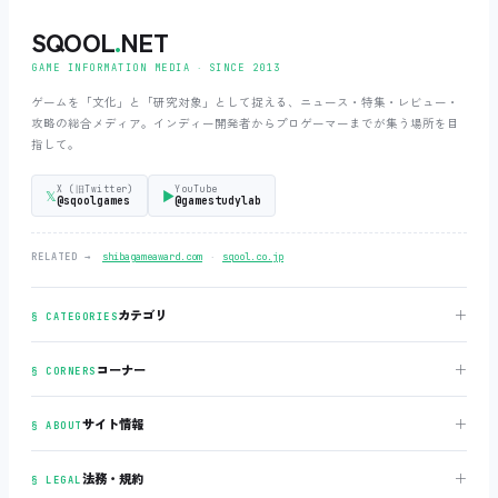
SQOOL
.
NET
GAME INFORMATION MEDIA ‧ SINCE 2013
ゲームを「文化」と「研究対象」として捉える、ニュース・特集・レビュー・
攻略の総合メディア。インディー開発者からプロゲーマーまでが集う場所を目
指して。
X (旧Twitter)
YouTube
𝕏
▶
@sqoolgames
@gamestudylab
‧
RELATED →
shibagameaward.com
sqool.co.jp
＋
カテゴリ
§ CATEGORIES
＋
コーナー
§ CORNERS
＋
サイト情報
§ ABOUT
＋
法務・規約
§ LEGAL