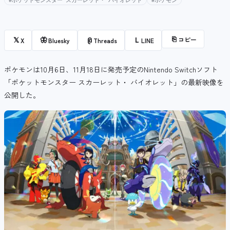
#ポケットモンスター スカーレット・ バイオレット
#ポケモン
⎘
コピー
𝕏
🦋
@
L
X
Bluesky
Threads
LINE
ポケモンは10月6日、11月18日に発売予定のNintendo Switchソフト
「ポケットモンスター スカーレット・ バイオレット」の最新映像を
公開した。