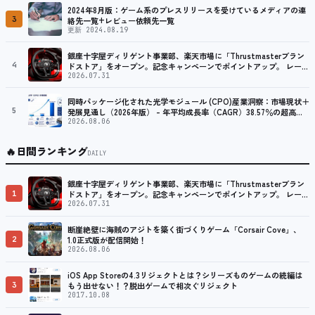
2024年8月版：ゲーム系のプレスリリースを受けているメディアの連
3
絡先一覧+レビュー依頼先一覧
更新 2024.08.19
銀座十字屋ディリゲント事業部、楽天市場に「Thrustmasterブラン
4
ドストア」をオープン。記念キャンペーンでポイントアップ。 レーシ
ング／フライトシム向けコントローラーを中心に、幅広くラインナッ
2026.07.31
プ
同時パッケージ化された光学モジュール (CPO)産業洞察：市場現状＋
5
発展見通し（2026年版） – 年平均成長率（CAGR）38.57％の超高速
成長
2026.08.06
🔥
日間ランキング
DAILY
銀座十字屋ディリゲント事業部、楽天市場に「Thrustmasterブラン
1
ドストア」をオープン。記念キャンペーンでポイントアップ。 レーシ
ング／フライトシム向けコントローラーを中心に、幅広くラインナッ
2026.07.31
プ
断崖絶壁に海賊のアジトを築く街づくりゲーム「Corsair Cove」、
2
1.0正式版が配信開始！
2026.08.06
iOS App Storeの4.3リジェクトとは？シリーズものゲームの続編は
3
もう出せない！？脱出ゲームで相次ぐリジェクト
2017.10.08