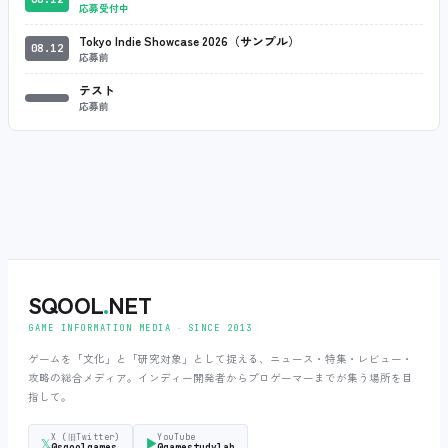
応募受付中
Tokyo Indie Showcase 2026（サンプル）
08.12
応募前
テスト
応募前
SQOOL
.
NET
GAME INFORMATION MEDIA ‧ SINCE 2013
ゲームを「文化」と「研究対象」として捉える、ニュース・特集・レビュー・
攻略の総合メディア。インディー開発者からプロゲーマーまでが集う場所を目
指して。
X (旧Twitter)
YouTube
𝕏
▶
@sqoolgames
@gamestudylab