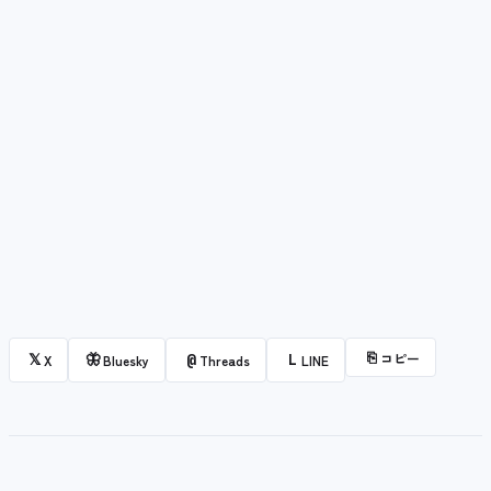
⎘
コピー
𝕏
🦋
@
L
X
Bluesky
Threads
LINE