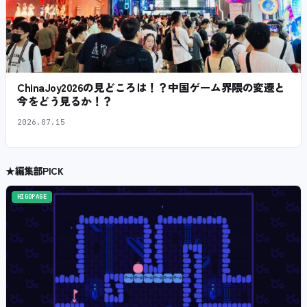
ChinaJoy2026の見どころは！？中国ゲーム界隈の変遷と
今をどう見るか！？
2026.07.15
★
編集部PICK
HIGOPAGE