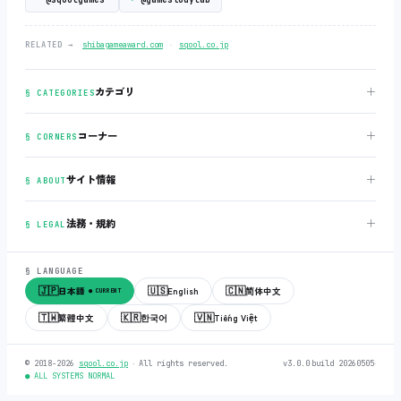
‧
RELATED →
shibagameaward.com
sqool.co.jp
＋
カテゴリ
§ CATEGORIES
＋
コーナー
§ CORNERS
＋
サイト情報
§ ABOUT
＋
法務・規約
§ LEGAL
§ LANGUAGE
🇯🇵
🇺🇸
🇨🇳
日本語
English
简体中文
● CURRENT
🇹🇼
🇰🇷
🇻🇳
繁體中文
한국어
Tiếng Việt
© 2018-2026
sqool.co.jp
‧ All rights reserved.
v3.0.0
‧
build 20260505
‧
● ALL SYSTEMS NORMAL