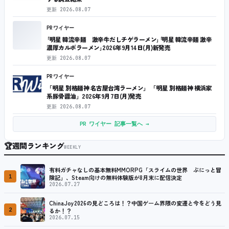
更新
2026.08.07
PRワイヤー
｢明星 韓流辛麺 激辛牛だしチゲラーメン｣｢明星 韓流辛麺 激辛
濃厚カルボラーメン｣2026年9月14日(月)新発売
更新
2026.08.07
PRワイヤー
「明星 別格麺神 名古屋台湾ラーメン」 「明星 別格麺神 横浜家
系豚骨醤油」2026年9月7日(月)発売
更新
2026.08.07
PR ワイヤー 記事一覧へ →
🏆
週間ランキング
WEEKLY
有料ガチャなしの基本無料MMORPG「スライムの世界 ぷにっと冒
1
険記」、Steam向けの無料体験版が8月末に配信決定
2026.07.27
ChinaJoy2026の見どころは！？中国ゲーム界隈の変遷と今をどう見
2
るか！？
2026.07.15