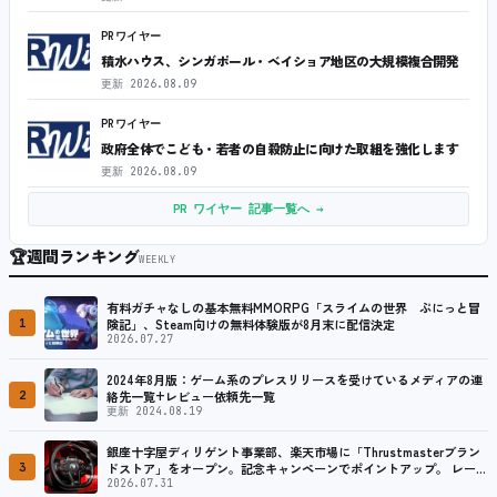
PRワイヤー
積水ハウス、シンガポール・ベイショア地区の大規模複合開発
更新
2026.08.09
PRワイヤー
政府全体でこども・若者の自殺防止に向けた取組を強化します
更新
2026.08.09
PR ワイヤー 記事一覧へ →
🏆
週間ランキング
WEEKLY
有料ガチャなしの基本無料MMORPG「スライムの世界 ぷにっと冒
1
険記」、Steam向けの無料体験版が8月末に配信決定
2026.07.27
2024年8月版：ゲーム系のプレスリリースを受けているメディアの連
2
絡先一覧+レビュー依頼先一覧
更新 2024.08.19
銀座十字屋ディリゲント事業部、楽天市場に「Thrustmasterブラン
3
ドストア」をオープン。記念キャンペーンでポイントアップ。 レーシ
ング／フライトシム向けコントローラーを中心に、幅広くラインナッ
2026.07.31