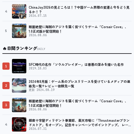
プ
ChinaJoy2026の見どころは！？中国ゲーム界隈の変遷と今をどう見
4
るか！？
2026.07.15
断崖絶壁に海賊のアジトを築く街づくりゲーム「Corsair Cove」、
5
1.0正式版が配信開始！
2026.08.06
🔥
日間ランキング
DAILY
SFC時代の名作「ソウルブレイダー」は善悪の深みを描いた名作
1
2019.10.03
2024年8月版：ゲーム系のプレスリリースを受けているメディアの連
2
絡先一覧+レビュー依頼先一覧
更新 2024.08.19
断崖絶壁に海賊のアジトを築く街づくりゲーム「Corsair Cove」、
3
1.0正式版が配信開始！
2026.08.06
銀座十字屋ディリゲント事業部、楽天市場に「Thrustmasterブラン
4
ドストア」をオープン。記念キャンペーンでポイントアップ。 レーシ
ング／フライトシム向けコントローラーを中心に、幅広くラインナッ
2026.07.31
プ