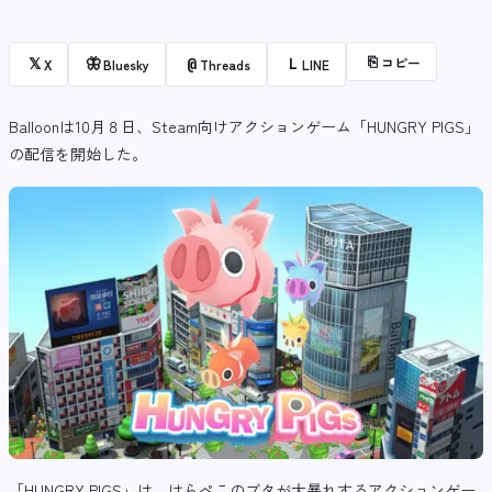
⎘
コピー
𝕏
🦋
@
L
X
Bluesky
Threads
LINE
Balloonは10月８日、Steam向けアクションゲーム「HUNGRY PIGS」
の配信を開始した。
「HUNGRY PIGS」は、はらぺこのブタが大暴れするアクションゲー