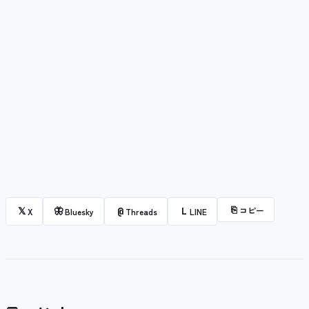
⎘
コピー
𝕏
🦋
@
L
X
Bluesky
Threads
LINE