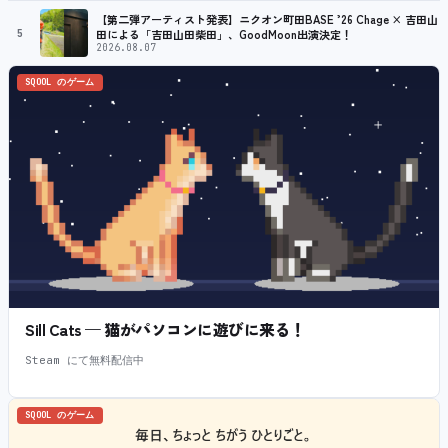
【第二弾アーティスト発表】ニクオン町田BASE ’26 Chage × 吉田山
5
田による「吉田山田柴田」、GoodMoon出演決定！
2026.08.07
SQOOL のゲーム
Sill Cats — 猫がパソコンに遊びに来る！
Steam にて無料配信中
SQOOL のゲーム