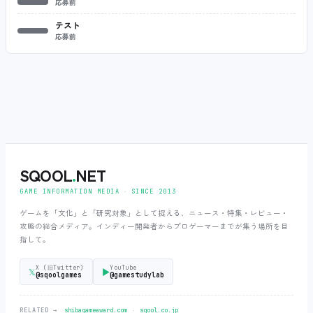
応募前
テスト
応募前
SQOOL
.
NET
GAME INFORMATION MEDIA ‧ SINCE 2013
ゲームを「文化」と「研究対象」として捉える、ニュース・特集・レビュー・
攻略の総合メディア。インディー開発者からプロゲーマーまでが集う場所を目
指して。
X (旧Twitter)
YouTube
𝕏
▶
@sqoolgames
@gamestudylab
‧
RELATED →
shibagameaward.com
sqool.co.jp