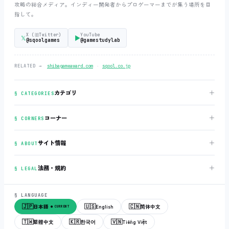
攻略の総合メディア。インディー開発者からプロゲーマーまでが集う場所を目
指して。
X (旧Twitter)
YouTube
𝕏
▶
@sqoolgames
@gamestudylab
‧
RELATED →
shibagameaward.com
sqool.co.jp
＋
カテゴリ
§ CATEGORIES
＋
コーナー
§ CORNERS
＋
サイト情報
§ ABOUT
＋
法務・規約
§ LEGAL
§ LANGUAGE
🇯🇵
🇺🇸
🇨🇳
日本語
English
简体中文
● CURRENT
🇹🇼
🇰🇷
🇻🇳
繁體中文
한국어
Tiếng Việt