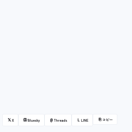
⎘
コピー
𝕏
🦋
@
L
X
Bluesky
Threads
LINE