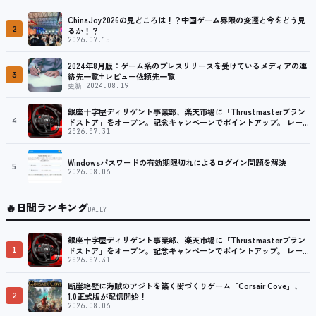
ChinaJoy2026の見どころは！？中国ゲーム界隈の変遷と今をどう見
2
るか！？
2026.07.15
2024年8月版：ゲーム系のプレスリリースを受けているメディアの連
3
絡先一覧+レビュー依頼先一覧
更新 2024.08.19
銀座十字屋ディリゲント事業部、楽天市場に「Thrustmasterブラン
4
ドストア」をオープン。記念キャンペーンでポイントアップ。 レーシ
ング／フライトシム向けコントローラーを中心に、幅広くラインナッ
2026.07.31
プ
Windowsパスワードの有効期限切れによるログイン問題を解決
5
2026.08.06
🔥
日間ランキング
DAILY
銀座十字屋ディリゲント事業部、楽天市場に「Thrustmasterブラン
1
ドストア」をオープン。記念キャンペーンでポイントアップ。 レーシ
ング／フライトシム向けコントローラーを中心に、幅広くラインナッ
2026.07.31
プ
断崖絶壁に海賊のアジトを築く街づくりゲーム「Corsair Cove」、
2
1.0正式版が配信開始！
2026.08.06