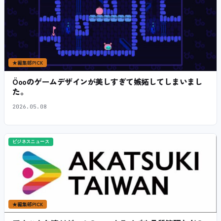
★
編集部PICK
Öooのゲームデザインが美しすぎて嫉妬してしまいまし
た。
2026.05.08
ビジネスニュース
★
編集部PICK