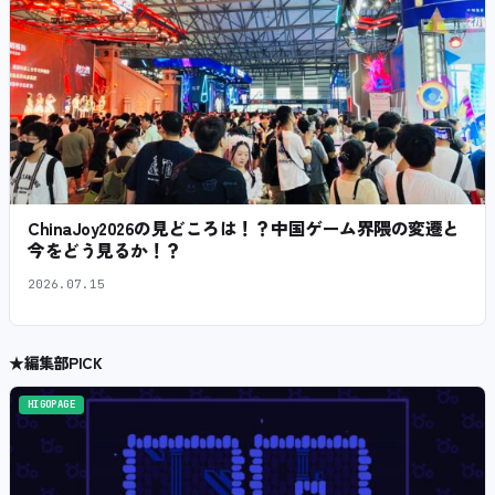
ChinaJoy2026の見どころは！？中国ゲーム界隈の変遷と
今をどう見るか！？
2026.07.15
★
編集部PICK
HIGOPAGE