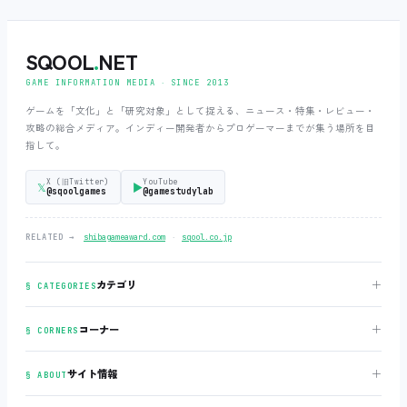
SQOOL
.
NET
GAME INFORMATION MEDIA ‧ SINCE 2013
ゲームを「文化」と「研究対象」として捉える、ニュース・特集・レビュー・
攻略の総合メディア。インディー開発者からプロゲーマーまでが集う場所を目
指して。
X (旧Twitter)
YouTube
𝕏
▶
@sqoolgames
@gamestudylab
‧
RELATED →
shibagameaward.com
sqool.co.jp
＋
カテゴリ
§ CATEGORIES
＋
コーナー
§ CORNERS
＋
サイト情報
§ ABOUT