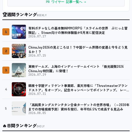
PR ワイヤー 記事一覧へ →
🏆
週間ランキング
WEEKLY
有料ガチャなしの基本無料MMORPG「スライムの世界 ぷにっと冒
1
険記」、Steam向けの無料体験版が8月末に配信決定
2026.07.27
ChinaJoy2026の見どころは！？中国ゲーム界隈の変遷と今をどう見
2
るか！？
2026.07.15
東映ゲームズ、上海のインディーゲームイベント 「微光凝聚2026
3
ChinaJoy特別篇」に登壇！
2026.07.29
銀座十字屋ディリゲント事業部、楽天市場に「Thrustmasterブラン
4
ドストア」をオープン。記念キャンペーンでポイントアップ。 レーシ
ング／フライトシム向けコントローラーを中心に、幅広くラインナッ
2026.07.31
プ
「高純度タングステンチタン合金ターゲットの世界市場」（～2030年
5
までの市場規模予測）資料を発行、年平均6.5%で成長する見込み
2026.08.05
🔥
日間ランキング
DAILY