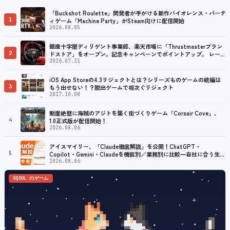
「Buckshot Roulette」開発者が手がける新作バイオレンス・パーテ
1
ィゲーム「Machine Party」がSteam向けに配信開始
2026.08.05
銀座十字屋ディリゲント事業部、楽天市場に「Thrustmasterブラン
2
ドストア」をオープン。記念キャンペーンでポイントアップ。 レーシ
ング／フライトシム向けコントローラーを中心に、幅広くラインナッ
2026.07.31
プ
iOS App Storeの4.3リジェクトとは？シリーズものゲームの続編は
3
もう出せない！？脱出ゲームで相次ぐリジェクト
2017.10.08
断崖絶壁に海賊のアジトを築く街づくりゲーム「Corsair Cove」、
4
1.0正式版が配信開始！
2026.08.06
アイスマイリー、「Claude徹底解説」を公開！ChatGPT・
5
Copilot・Gemini・Claudeを機能別／業務別に比較―自社に合う生成
AIの選び方がわかる実践ガイド
2026.08.06
SQOOL のゲーム