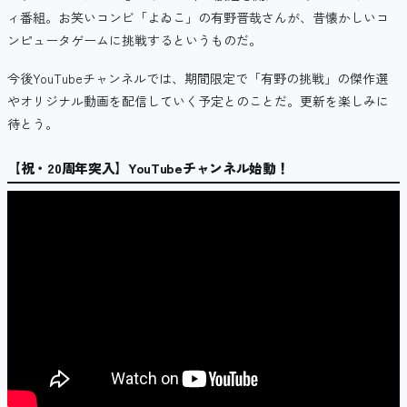
ィ番組。お笑いコンビ「よゐこ」の有野晋哉さんが、昔懐かしいコ
ンピュータゲームに挑戦するというものだ。
今後YouTubeチャンネルでは、期間限定で「有野の挑戦」の傑作選
やオリジナル動画を配信していく予定とのことだ。更新を楽しみに
待とう。
【祝・20周年突入】YouTubeチャンネル始動！