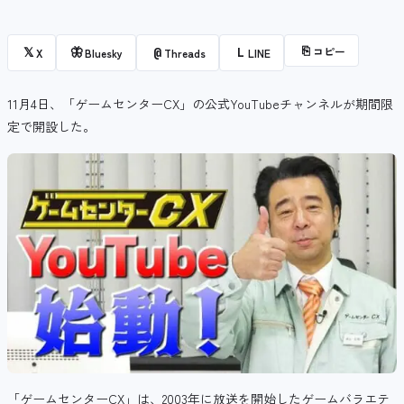
⎘
コピー
𝕏
🦋
@
L
X
Bluesky
Threads
LINE
11月4日、「ゲームセンターCX」の公式YouTubeチャンネルが期間限
定で開設した。
「ゲームセンターCX」は、
2003年に放送を開始したゲームバラエテ