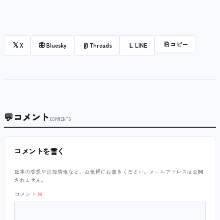
⎘
コピー
𝕏
🦋
@
L
X
Bluesky
Threads
LINE
💬
コメント
COMMENTS
コメントを書く
記事の感想や追加情報など、お気軽にお書きください。メールアドレスは公開
されません。
コメント
※