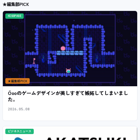
★
編集部PICK
HIGOPAGE
★
編集部PICK
Öooのゲームデザインが美しすぎて嫉妬してしまいまし
た。
2026.05.08
ビジネスニュース