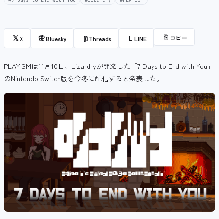
#7 Days to End with You
#Lizardry
#PLAYISM
⎘
コピー
𝕏
🦋
@
L
X
Bluesky
Threads
LINE
PLAYISMは11月10日、Lizardryが開発した「7 Days to End with You」
のNintendo Switch版を今冬に配信すると発表した。