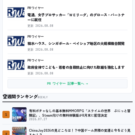
PRワイヤー
電通、女子プロサッカー「ＷＥリーグ」のグロース・パートナ
ーに就任
更新
2026.08.08
PRワイヤー
積水ハウス、シンガポール・ベイショア地区の大規模複合開発
更新
2026.08.08
PRワイヤー
政府全体でこども・若者の自殺防止に向けた取組を強化します
更新
2026.08.08
PR ワイヤー 記事一覧へ →
🏆
週間ランキング
WEEKLY
有料ガチャなしの基本無料MMORPG「スライムの世界 ぷにっと冒
1
険記」、Steam向けの無料体験版が8月末に配信決定
2026.07.27
ChinaJoy2026の見どころは！？中国ゲーム界隈の変遷と今をどう見
2
るか！？