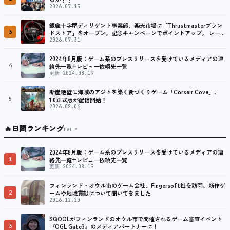
2026.07.15
銀座十字屋ディリゲント事業部、楽天市場に「Thrustmasterブラン
3
ドストア」をオープン。記念キャンペーンでポイントアップ。 レーシ
ング／フライトシム向けコントローラーを中心に、幅広くラインナッ
2026.07.31
プ
2024年8月版：ゲーム系のプレスリリースを受けているメディアの連
4
絡先一覧+レビュー依頼先一覧
更新 2024.08.19
断崖絶壁に海賊のアジトを築く街づくりゲーム「Corsair Cove」、
5
1.0正式版が配信開始！
2026.08.06
🔥
日間ランキング
DAILY
2024年8月版：ゲーム系のプレスリリースを受けているメディアの連
1
絡先一覧+レビュー依頼先一覧
更新 2024.08.19
フィンランド・オウル市のゲーム会社、Fingersoft社を訪問、新作ゲ
2
ームや地域貢献について聞いてきました
2016.12.20
SQOOLがフィンランドのオウル市で開催されるゲーム審査イベント
3
『OGL Gate3』のメディアパートナーに！