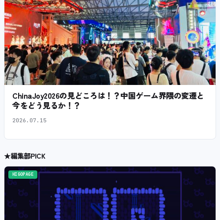
ChinaJoy2026の見どころは！？中国ゲーム界隈の変遷と
今をどう見るか！？
2026.07.15
★
編集部PICK
HIGOPAGE