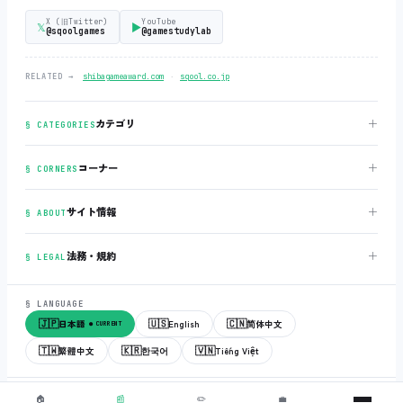
X (旧Twitter)
YouTube
𝕏
▶
@sqoolgames
@gamestudylab
‧
RELATED →
shibagameaward.com
sqool.co.jp
＋
カテゴリ
§ CATEGORIES
＋
コーナー
§ CORNERS
＋
サイト情報
§ ABOUT
＋
法務・規約
§ LEGAL
§ LANGUAGE
🇯🇵
🇺🇸
🇨🇳
日本語
English
简体中文
● CURRENT
🇹🇼
🇰🇷
🇻🇳
繁體中文
한국어
Tiếng Việt
© 2018-2026
sqool.co.jp
‧ All rights reserved.
v3.0.0
‧
build 20260505
‧
🏠
📰
✏️
💼