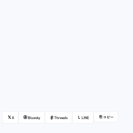
⎘
コピー
𝕏
🦋
@
L
X
Bluesky
Threads
LINE