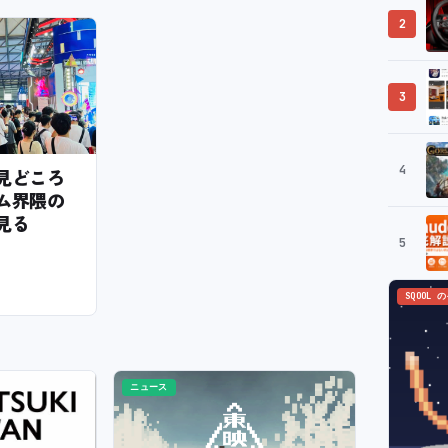
2
3
4
6の見どころ
ム界隈の
見る
5
SQOOL 
ニュース