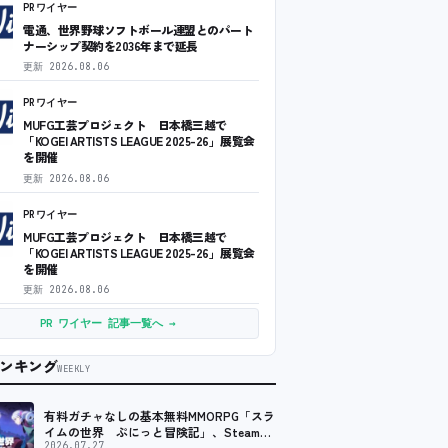
PRワイヤー
電通、世界野球ソフトボール連盟とのパート
ナーシップ契約を2036年まで延長
更新
2026.08.06
PRワイヤー
MUFG工芸プロジェクト 日本橋三越で
「KOGEI ARTISTS LEAGUE 2025-26」展覧会
を開催
更新
2026.08.06
PRワイヤー
MUFG工芸プロジェクト 日本橋三越で
「KOGEI ARTISTS LEAGUE 2025-26」展覧会
を開催
更新
2026.08.06
PR ワイヤー 記事一覧へ →
ンキング
WEEKLY
有料ガチャなしの基本無料MMORPG「スラ
イムの世界 ぷにっと冒険記」、Steam向
けの無料体験版が8月末に配信決定
2026.07.27