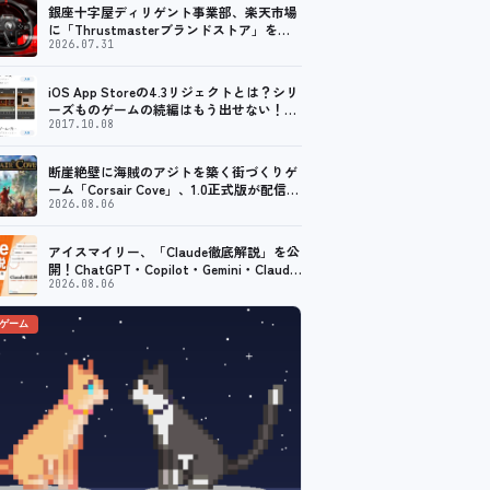
銀座十字屋ディリゲント事業部、楽天市場
に「Thrustmasterブランドストア」をオ
ープン。記念キャンペーンでポイントアッ
2026.07.31
プ。 レーシング／フライトシム向けコント
ローラーを中心に、幅広くラインナップ
iOS App Storeの4.3リジェクトとは？シリ
ーズものゲームの続編はもう出せない！？
脱出ゲームで相次ぐリジェクト
2017.10.08
断崖絶壁に海賊のアジトを築く街づくりゲ
ーム「Corsair Cove」、1.0正式版が配信開
始！
2026.08.06
アイスマイリー、「Claude徹底解説」を公
開！ChatGPT・Copilot・Gemini・Claude
を機能別／業務別に比較―自社に合う生成
2026.08.06
AIの選び方がわかる実践ガイド
のゲーム