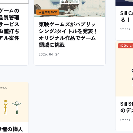
ゲームの
Sil
★
編集部PICK
品質管理
る！
サービス
東映ゲームズがパブリッ
Stea
お値打ち
シング3タイトルを発表！
アル案件
オリジナル作品でゲーム
領域に挑戦
SQOOL 
2026.04.24
Sil
のデ
Stea
— 怠け者の棒人