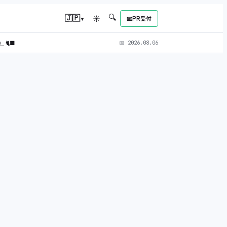
🔍
▾
🇯🇵
☀
📧
PR受付
L）
🐈‍⬛
📅
2026.08.06