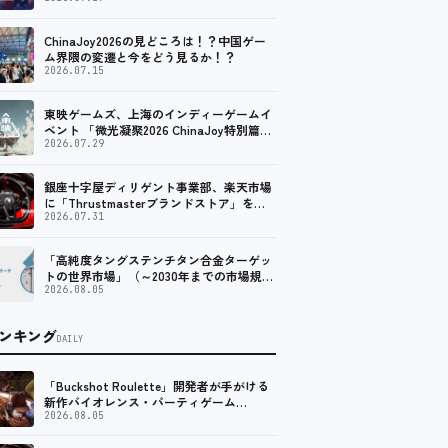
ChinaJoy2026の見どころは！？中国ゲー
ム界隈の変遷と今をどう見るか！？
2026.07.15
東映ゲームズ、上海のインディーゲームイ
ベント 「微光凝聚2026 ChinaJoy特別篇」
に登壇！
2026.07.29
銀座十字屋ディリゲント事業部、楽天市場
に「Thrustmasterブランドストア」をオ
ープン。記念キャンペーンでポイントアッ
2026.07.31
プ。 レーシング／フライトシム向けコント
ローラーを中心に、幅広くラインナップ
「高純度タングステンチタン合金ターゲッ
トの世界市場」（～2030年までの市場規模
予測）資料を発行、年平均6.5%で成長する
2026.08.05
見込み
ンキング
DAILY
「Buckshot Roulette」開発者が手がける
新作バイオレンス・パーティゲーム
「Machine Party」がSteam向けに配信開
2026.08.05
始