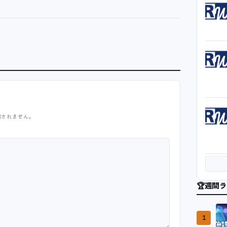
開されません。
🏆
週間ラ
1