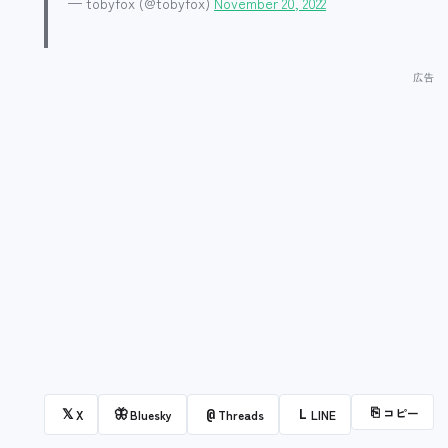
— tobyfox (@tobyfox)
November 20, 2022
⎘
コピー
𝕏
🦋
@
L
X
Bluesky
Threads
LINE