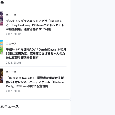
記事
ニュース
デスクトップマスコットアプリ「Sill Cats」
と「Tiny Pasture」のSteamバンドルセット
が販売開始。通常価格より10%割引
2026.08.06
ニュース
平成レトロな団地ADV「Danchi Days」が10月
30日に発売決定。認知症のおばあちゃんのた
めに夏祭り復活を目指す
2026.08.06
ニュース
「Buckshot Roulette」開発者が手がける新
作バイオレンス・パーティゲーム「Machine
Party」がSteam向けに配信開始
2026.08.05
ームニュース