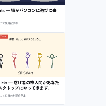
l Cats — 猫がパソコンに遊びに来
m にて無料配信中
のゲーム
l Sticks — 怠け者の棒人間があなた
スクトップにやってきます。
m にて近日無料配信予定