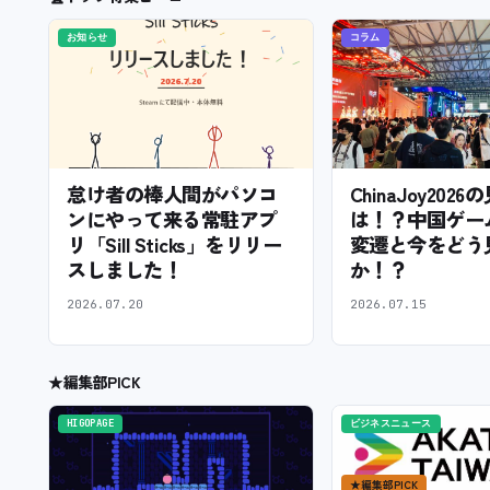
お知らせ
コラム
怠け者の棒人間がパソコ
ChinaJoy202
ンにやって来る常駐アプ
は！？中国ゲー
リ「Sill Sticks」をリリー
変遷と今をどう
スしました！
か！？
2026.07.20
2026.07.15
★
編集部PICK
HIGOPAGE
ビジネスニュース
★
編集部PICK