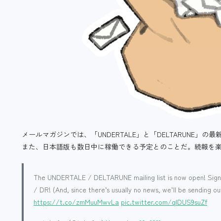
メールマガジンでは、「UNDERTALE」と「DELTARUNE」
また、日本語版も数日中に稼働できる予定とのことだ。続報を
The UNDERTALE / DELTARUNE mailing list is now open! Sign
/ DR! (And, since there’s usually no news, we’ll be sending o
https://t.co/zmMuuMwvLa
pic.twitter.com/qIDUS9suZf