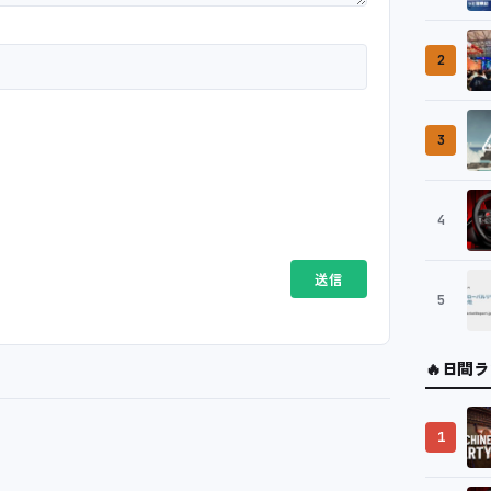
2
3
4
5
🔥
日間ラ
1