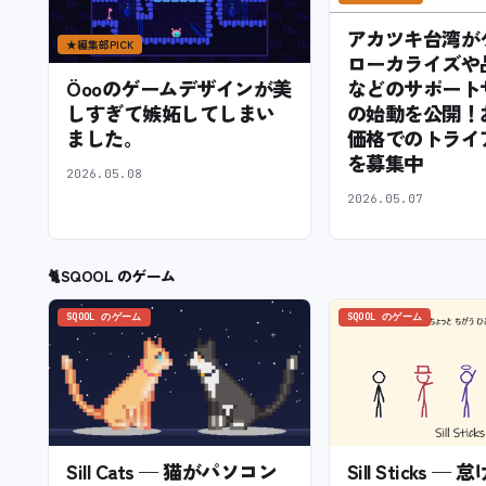
アカツキ台湾が
★
編集部PICK
ローカライズや
などのサポート
Öooのゲームデザインが美
の始動を公開！
しすぎて嫉妬してしまい
価格でのトライ
ました。
を募集中
2026.05.08
2026.05.07
🐈
SQOOL のゲーム
SQOOL のゲーム
SQOOL のゲーム
Sill Cats — 猫がパソコン
Sill Sticks 