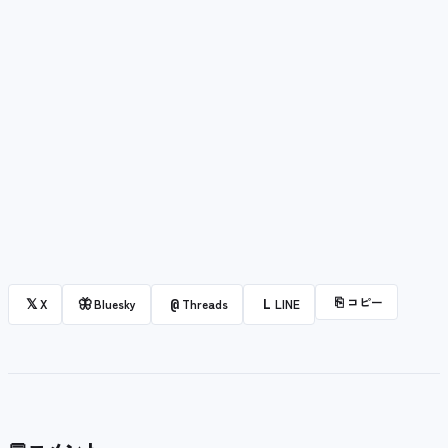
⎘
コピー
𝕏
🦋
@
L
X
Bluesky
Threads
LINE