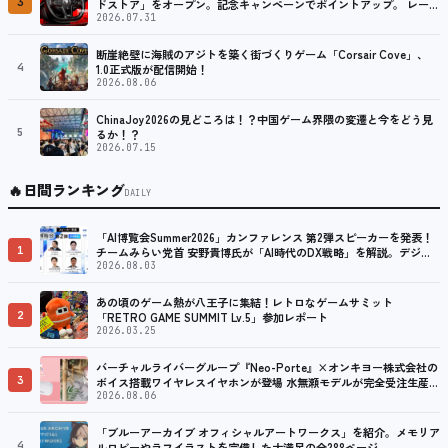
3
ドストア」をオープン。記念キャンペーンでポイントアップ。 レーシ
ング／フライトシム向けコントローラーを中心に、幅広くラインナッ
2026.07.31
プ
断崖絶壁に海賊のアジトを築く街づくりゲーム「Corsair Cove」、
4
1.0正式版が配信開始！
2026.08.06
ChinaJoy2026の見どころは！？中国ゲーム界隈の変遷と今をどう見
5
るか！？
2026.07.15
🔥
日間ランキング
DAILY
「AI博覧会Summer2026」カンファレンス 第2弾スピーカーを発表！
1
チームみらい党首 安野貴博氏が「AI時代のDX戦略」を解説。デジタ
ル庁のガバメントAI、経営・製造・営業のAI活用事例も公開
2026.08.03
あの頃のゲーム熱が八王子に集結！レトロなゲームサミット
2
「RETRO GAME SUMMIT Lv.5」参加レポート
2026.03.25
バーチャルライバーグループ『Neo-Porte』×オンキヨー株式会社の
3
ボイス搭載ワイヤレスイヤホンが登場 水無瀬モデルが完全受注生産で
販売決定！ ８月７日（金）15：00から受注開始
2026.08.06
「ブルーアーカイブ オフィシャルアートワークス」を紹介。メモリア
4
ルロビーやラフイラストを完備した大満足の全288ページ