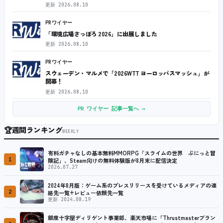
更新
2026.08.10
PRワイヤー
「環境広場さっぽろ 2026」に出展しました
更新
2026.08.10
PRワイヤー
スウェーデン・マルメで「2026WTT ヨーロッパスマッシュ」が
開幕！
更新
2026.08.10
PR ワイヤー 記事一覧へ →
🏆
週間ランキング
WEEKLY
有料ガチャなしの基本無料MMORPG「スライムの世界 ぷにっと冒
1
険記」、Steam向けの無料体験版が8月末に配信決定
2026.07.27
2024年8月版：ゲーム系のプレスリリースを受けているメディアの連
2
絡先一覧+レビュー依頼先一覧
更新 2024.08.19
銀座十字屋ディリゲント事業部、楽天市場に「Thrustmasterブラン