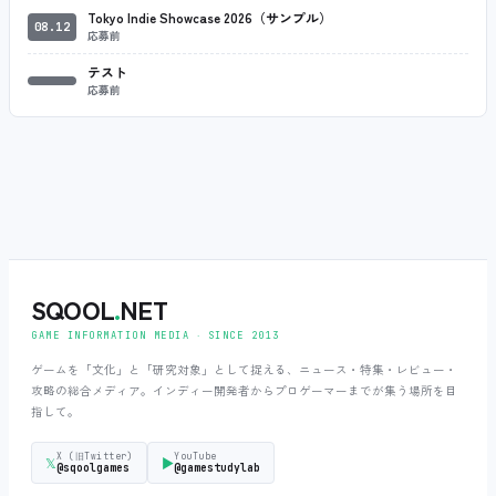
Tokyo Indie Showcase 2026（サンプル）
08.12
応募前
テスト
応募前
SQOOL
.
NET
GAME INFORMATION MEDIA ‧ SINCE 2013
ゲームを「文化」と「研究対象」として捉える、ニュース・特集・レビュー・
攻略の総合メディア。インディー開発者からプロゲーマーまでが集う場所を目
指して。
X (旧Twitter)
YouTube
𝕏
▶
@sqoolgames
@gamestudylab