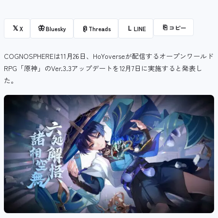
⎘
コピー
𝕏
🦋
@
L
X
Bluesky
Threads
LINE
COGNOSPHEREは11月26日、HoYoverseが配信するオープンワールド
RPG「原神」のVer.3.3アップデートを12月7日に実施すると発表し
た。