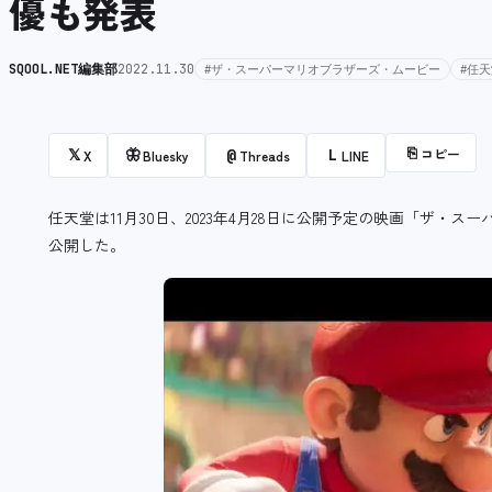
優も発表
SQOOL.NET編集部
2022.11.30
#ザ・スーパーマリオブラザーズ・ムービー
#任
⎘
コピー
𝕏
🦋
@
L
X
Bluesky
Threads
LINE
任天堂は11月30日、2023年4月28日に公開予定の映画「ザ・
公開した。