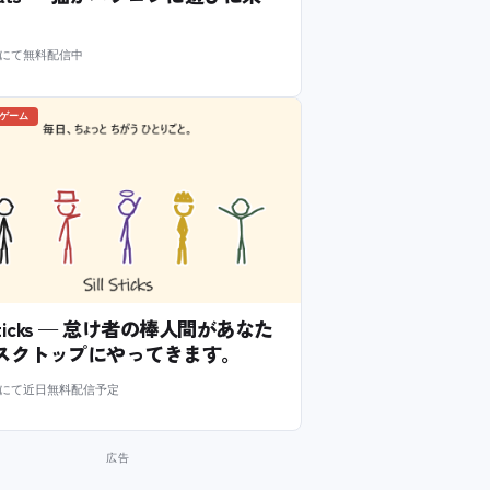
m にて無料配信中
のゲーム
l Sticks — 怠け者の棒人間があなた
スクトップにやってきます。
m にて近日無料配信予定