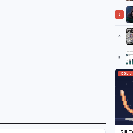
3
4
5
SQOOL 
Sil