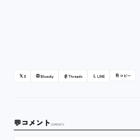
⎘
コピー
𝕏
🦋
@
L
X
Bluesky
Threads
LINE
💬
コメント
COMMENTS