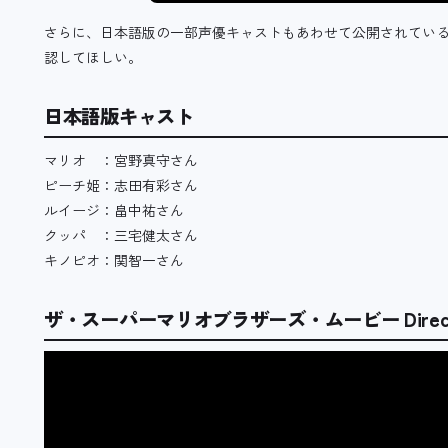
さらに、日本語版の一部声優キャストもあわせて公開されてい
認してほしい。
日本語版キャスト
マリオ ：宮野真守さん
ピーチ姫：志田有彩さん
ルイージ：畠中祐さん
クッパ ：三宅健太さん
キノピオ：関智一さん
ザ・スーパーマリオブラザーズ・ムービー Direct 20