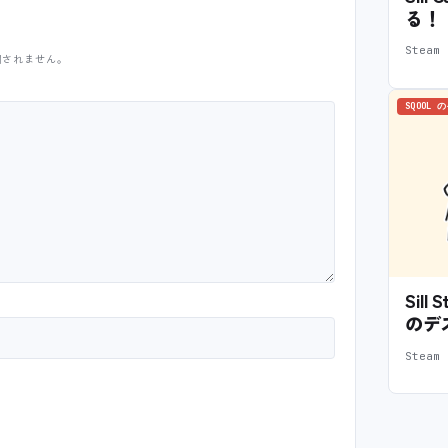
る！
Stea
開されません。
SQOOL 
Sil
のデ
Stea