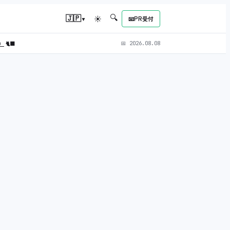
🔍
▾
🇯🇵
☀
📧
PR受付
L）
🐈‍⬛
📅
2026.08.08