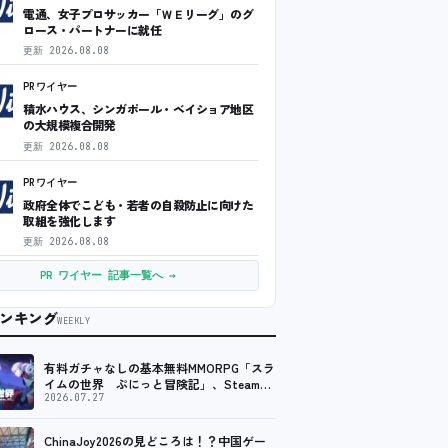
電通、女子プロサッカー「ＷＥリーグ」のグ
ロース・パートナーに就任
更新
2026.08.08
PRワイヤー
積水ハウス、シンガポール・ベイショア地区
の大規模複合開発
更新
2026.08.08
PRワイヤー
政府全体でこども・若者の自殺防止に向けた
取組を強化します
更新
2026.08.08
PR ワイヤー 記事一覧へ →
ンキング
WEEKLY
有料ガチャなしの基本無料MMORPG「スラ
イムの世界 ぷにっと冒険記」、Steam向
けの無料体験版が8月末に配信決定
2026.07.27
ChinaJoy2026の見どころは！？中国ゲー