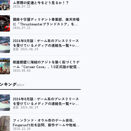
ム界隈の変遷と今をどう見るか！？
2026.07.15
銀座十字屋ディリゲント事業部、楽天市場
に「Thrustmasterブランドストア」をオ
ープン。記念キャンペーンでポイントアッ
2026.07.31
プ。 レーシング／フライトシム向けコント
ローラーを中心に、幅広くラインナップ
2024年8月版：ゲーム系のプレスリリース
を受けているメディアの連絡先一覧+レビ
ュー依頼先一覧
更新 2024.08.19
断崖絶壁に海賊のアジトを築く街づくりゲ
ーム「Corsair Cove」、1.0正式版が配信開
始！
2026.08.06
ンキング
DAILY
2024年8月版：ゲーム系のプレスリリース
を受けているメディアの連絡先一覧+レビ
ュー依頼先一覧
更新 2024.08.19
フィンランド・オウル市のゲーム会社、
Fingersoft社を訪問、新作ゲームや地域貢
献について聞いてきました
2016.12.20