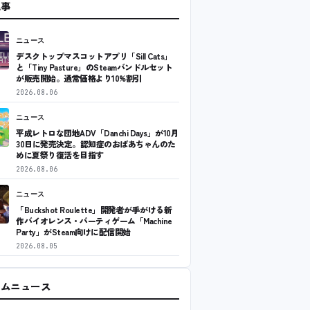
記事
ニュース
デスクトップマスコットアプリ「Sill Cats」
と「Tiny Pasture」のSteamバンドルセット
が販売開始。通常価格より10%割引
2026.08.06
ニュース
平成レトロな団地ADV「Danchi Days」が10月
30日に発売決定。認知症のおばあちゃんのた
めに夏祭り復活を目指す
2026.08.06
ニュース
「Buckshot Roulette」開発者が手がける新
作バイオレンス・パーティゲーム「Machine
Party」がSteam向けに配信開始
2026.08.05
ームニュース