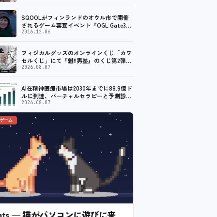
SQOOLがフィンランドのオウル市で開催
されるゲーム審査イベント『OGL Gate3』
のメディアパートナーに！
2016.12.06
フィジカルグッズのオンラインくじ「カワ
セルくじ」にて『魁!!男塾』のくじ第2弾が
販売開始！
2026.08.07
AI在精神医療市場は2030年までに88.9億ド
ルに到達、バーチャルセラピーと予測診断
の普及が加速
2026.08.07
のゲーム
l Cats — 猫がパソコンに遊びに来