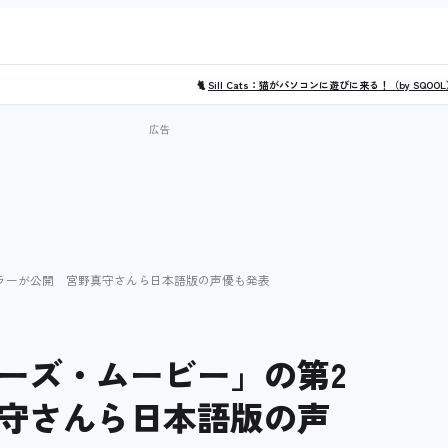
🐈
Sill Cats：猫がパソコンに遊びに来る！（by SQOO
ラーが公開 宮野真守さんら日本語版の声優も発表
ーズ・ムービー」の第2
守さんら日本語版の声