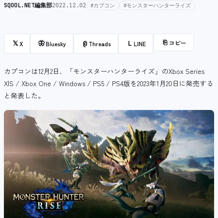
SQOOL.NET編集部
2022.12.02
#カプコン
#モンスターハンターライズ
⎘
コピー
𝕏
🦋
@
L
X
Bluesky
Threads
LINE
カプコンは12月2日、「モンスターハンターライズ」のXbox Series
X|S / Xbox One / Windows / PS5 / PS4版を2023年1月20日に発売する
と発表した。