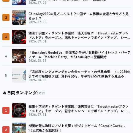
2026.07.27
ChinaJoy2026の見どころは！？中国ゲーム界隈の変遷と今をどう見
2
るか！？
2026.07.15
銀座十字屋ディリゲント事業部、楽天市場に「Thrustmasterブラン
3
ドストア」をオープン。記念キャンペーンでポイントアップ。 レーシ
ング／フライトシム向けコントローラーを中心に、幅広くラインナッ
2026.07.31
プ
「Buckshot Roulette」開発者が手がける新作バイオレンス・パーテ
4
ィゲーム「Machine Party」がSteam向けに配信開始
2026.08.05
「高純度タングステンチタン合金ターゲットの世界市場」（～2030年
5
までの市場規模予測）資料を発行、年平均6.5%で成長する見込み
2026.08.05
🔥
日間ランキング
DAILY
銀座十字屋ディリゲント事業部、楽天市場に「Thrustmasterブラン
1
ドストア」をオープン。記念キャンペーンでポイントアップ。 レーシ
ング／フライトシム向けコントローラーを中心に、幅広くラインナッ
2026.07.31
プ
断崖絶壁に海賊のアジトを築く街づくりゲーム「Corsair Cove」、
2
1.0正式版が配信開始！