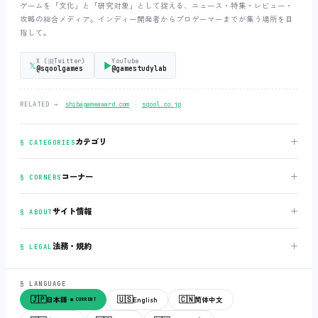
ゲームを「文化」と「研究対象」として捉える、ニュース・特集・レビュー・
攻略の総合メディア。インディー開発者からプロゲーマーまでが集う場所を目
指して。
X (旧Twitter)
YouTube
𝕏
▶
@sqoolgames
@gamestudylab
‧
RELATED →
shibagameaward.com
sqool.co.jp
＋
カテゴリ
§ CATEGORIES
＋
コーナー
§ CORNERS
＋
サイト情報
§ ABOUT
＋
法務・規約
§ LEGAL
§ LANGUAGE
🇯🇵
🇺🇸
🇨🇳
日本語
English
简体中文
● CURRENT