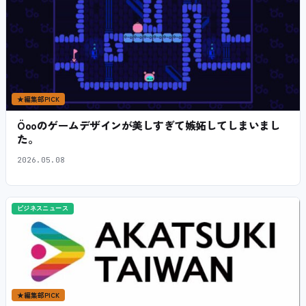
★
編集部PICK
Öooのゲームデザインが美しすぎて嫉妬してしまいまし
た。
2026.05.08
ビジネスニュース
★
編集部PICK