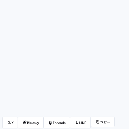
⎘
コピー
𝕏
🦋
@
L
X
Bluesky
Threads
LINE