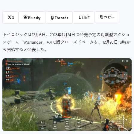
⎘
コピー
𝕏
🦋
@
L
X
Bluesky
Threads
LINE
トイロジックは12月6日、2023年1月24日に発売予定の対戦型アクショ
ンゲーム「Warlander」のPC版クローズドベータを、
12月20日18時か
ら開始すると発表した。