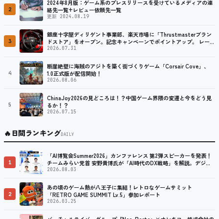
2024年8月版：ゲーム系のプレスリリースを受けているメディアの連
2
絡先一覧+レビュー依頼先一覧
更新 2024.08.19
銀座十字屋ディリゲント事業部、楽天市場に「Thrustmasterブラン
3
ドストア」をオープン。記念キャンペーンでポイントアップ。 レーシ
ング／フライトシム向けコントローラーを中心に、幅広くラインナッ
2026.07.31
プ
断崖絶壁に海賊のアジトを築く街づくりゲーム「Corsair Cove」、
4
1.0正式版が配信開始！
2026.08.06
ChinaJoy2026の見どころは！？中国ゲーム界隈の変遷と今をどう見
5
るか！？
2026.07.15
🔥
日間ランキング
DAILY
「AI博覧会Summer2026」カンファレンス 第2弾スピーカーを発表！
1
チームみらい党首 安野貴博氏が「AI時代のDX戦略」を解説。デジタ
ル庁のガバメントAI、経営・製造・営業のAI活用事例も公開
2026.08.03
あの頃のゲーム熱が八王子に集結！レトロなゲームサミット
2
「RETRO GAME SUMMIT Lv.5」参加レポート
2026.03.25