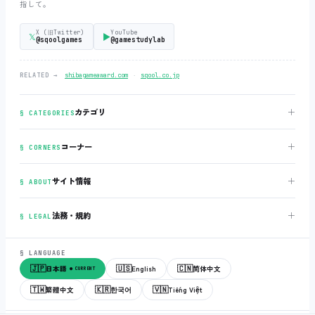
指して。
X (旧Twitter)
YouTube
𝕏
▶
@sqoolgames
@gamestudylab
‧
RELATED →
shibagameaward.com
sqool.co.jp
＋
カテゴリ
§ CATEGORIES
＋
コーナー
§ CORNERS
＋
サイト情報
§ ABOUT
＋
法務・規約
§ LEGAL
§ LANGUAGE
🇯🇵
🇺🇸
🇨🇳
日本語
English
简体中文
● CURRENT
🇹🇼
🇰🇷
🇻🇳
繁體中文
한국어
Tiếng Việt