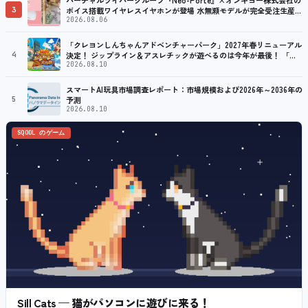
バーチャルライバーグループ『Neo-Porte』×オンキヨー株式会社の
3
ボイス搭載ワイヤレスイヤホンが登場 水無瀬モデルが完全受注生産で
販売決定！ ８月７日（金）15：00から受注開始
2026.08.06
「クレヨンしんちゃんアドベンチャーパーク」2027年春リニューアル
4
決定！ ジップライン＆アスレチックが遊べるのは今年が最後！ 「ラ
スト！ドキがムネムネ～大作戦！」始動
2026.08.10
スマートAI玩具市場調査レポート：市場規模および2026年～2036年の
5
予測
2026.08.10
SQOOL のゲーム
Sill Cats — 猫がパソコンに遊びに来る！