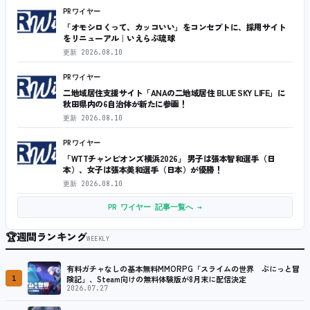
PRワイヤー
「オモシロくって、カッコいい」をコンセプトに、採用サイト
をリニューアル｜いえらぶ琉球
更新
2026.08.10
PRワイヤー
二地域居住支援サイト「ANAの二地域居住 BLUE SKY LIFE」に
秋田県内の6自治体が新たに参画！
更新
2026.08.10
PRワイヤー
「WTTチャンピオンズ横浜2026」 男子は張本智和選手（日
本）、女子は張本美和選手（日本）が優勝！
更新
2026.08.10
PR ワイヤー 記事一覧へ →
🏆
週間ランキング
WEEKLY
有料ガチャなしの基本無料MMORPG「スライムの世界 ぷにっと冒
1
険記」、Steam向けの無料体験版が8月末に配信決定
2026.07.27