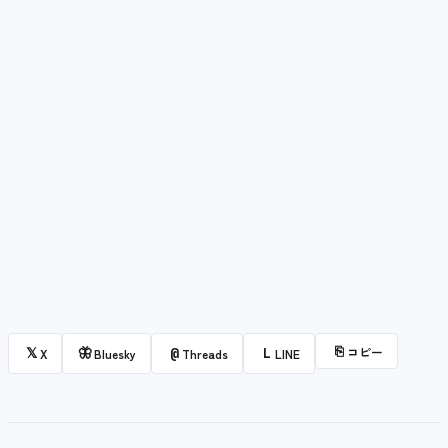
⎘
コピー
𝕏
🦋
@
L
X
Bluesky
Threads
LINE