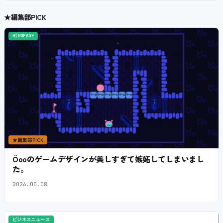
★
編集部PICK
HIGOPAGE
★
編集部PICK
Öooのゲームデザインが美しすぎて嫉妬してしまいまし
た。
2026.05.08
ビジネスニュース