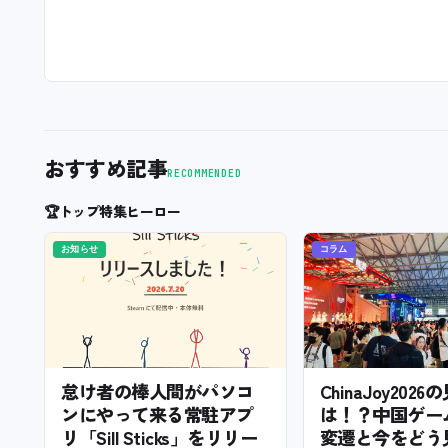
おすすめ記事
RECOMMENDED
🏆
トップ特集ヒーロー
お知らせ
コラム
怠け者の棒人間がパソコ
ChinaJoy202
ンにやって来る常駐アプ
は！？中国ゲー
リ「Sill Sticks」をリリー
変遷と今をどう