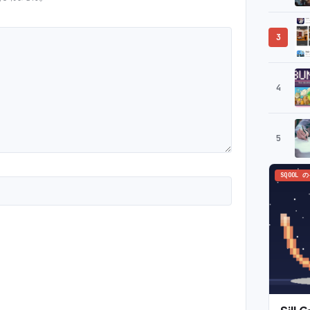
3
4
5
SQOOL 