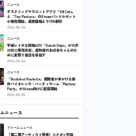
ニュース
デスクトップマスコットアプリ「Sill Cats」
と「Tiny Pasture」のSteamバンドルセット
が販売開始。通常価格より10%割引
2026.08.06
ニュース
平成レトロな団地ADV「Danchi Days」が10月
30日に発売決定。認知症のおばあちゃんのた
めに夏祭り復活を目指す
2026.08.06
ニュース
「Buckshot Roulette」開発者が手がける新
作バイオレンス・パーティゲーム「Machine
Party」がSteam向けに配信開始
2026.08.05
ームニュース
ドリームニュース
【第二弾アーティスト発表】ニクオン町田