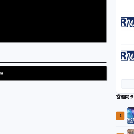
am
🏆
週間ラ
1