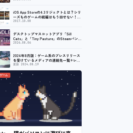
iOS App Storeの4.3リジェクトとは？シリ
ーズものゲームの続編はもう出せない！？
脱出ゲームで相次ぐリジェクト
2017.10.08
デスクトップマスコットアプリ「Sill
Cats」と「Tiny Pasture」のSteamバンド
ルセットが販売開始。通常価格より10%割
2026.08.06
引
2024年8月版：ゲーム系のプレスリリース
を受けているメディアの連絡先一覧+レビ
ュー依頼先一覧
更新 2024.08.19
のゲーム