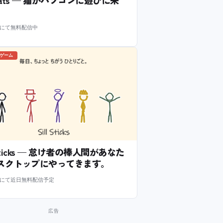
l Cats — 猫がパソコンに遊びに来
m にて無料配信中
のゲーム
l Sticks — 怠け者の棒人間があなた
スクトップにやってきます。
m にて近日無料配信予定