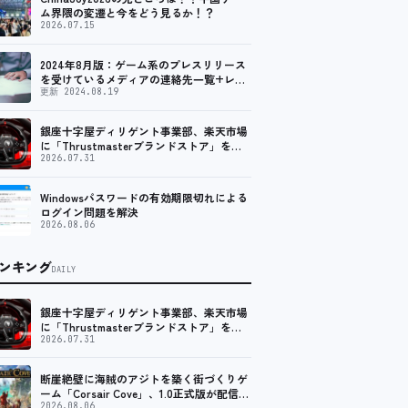
ム界隈の変遷と今をどう見るか！？
2026.07.15
2024年8月版：ゲーム系のプレスリリース
を受けているメディアの連絡先一覧+レビ
ュー依頼先一覧
更新 2024.08.19
銀座十字屋ディリゲント事業部、楽天市場
に「Thrustmasterブランドストア」をオ
ープン。記念キャンペーンでポイントアッ
2026.07.31
プ。 レーシング／フライトシム向けコント
ローラーを中心に、幅広くラインナップ
Windowsパスワードの有効期限切れによる
ログイン問題を解決
2026.08.06
ンキング
DAILY
銀座十字屋ディリゲント事業部、楽天市場
に「Thrustmasterブランドストア」をオ
ープン。記念キャンペーンでポイントアッ
2026.07.31
プ。 レーシング／フライトシム向けコント
ローラーを中心に、幅広くラインナップ
断崖絶壁に海賊のアジトを築く街づくりゲ
ーム「Corsair Cove」、1.0正式版が配信開
始！
2026.08.06