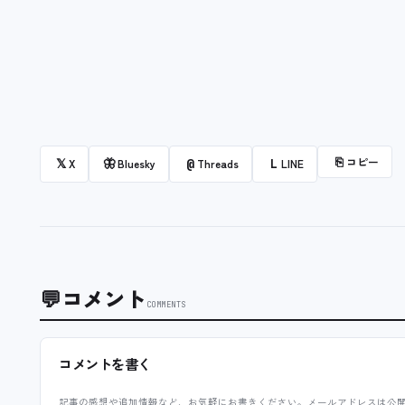
⎘
コピー
𝕏
🦋
@
L
X
Bluesky
Threads
LINE
💬
コメント
COMMENTS
コメントを書く
記事の感想や追加情報など、お気軽にお書きください。メールアドレスは公