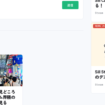
Sil
る！
Stea
SQOOL 
Sil
のデ
Stea
6の見どころ
ム界隈の
見る