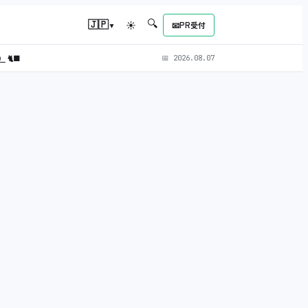
🔍
▾
🇯🇵
☀
📧
PR受付
L）
🐈‍⬛
📅
2026.08.07