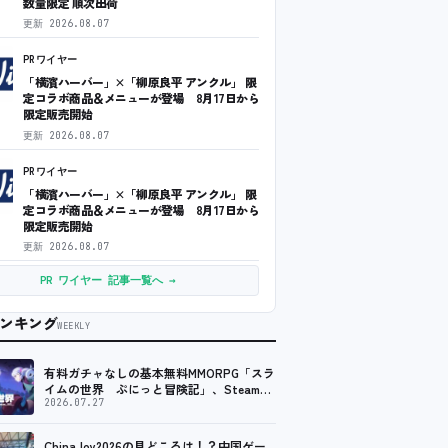
数量限定 順次出荷
更新
2026.08.07
PRワイヤー
「横濱ハーバー」×「柳原良平 アンクル」 限
定コラボ商品＆メニューが登場 8月17日から
限定販売開始
更新
2026.08.07
PRワイヤー
「横濱ハーバー」×「柳原良平 アンクル」 限
定コラボ商品＆メニューが登場 8月17日から
限定販売開始
更新
2026.08.07
PR ワイヤー 記事一覧へ →
ンキング
WEEKLY
有料ガチャなしの基本無料MMORPG「スラ
イムの世界 ぷにっと冒険記」、Steam向
けの無料体験版が8月末に配信決定
2026.07.27
ChinaJoy2026の見どころは！？中国ゲー