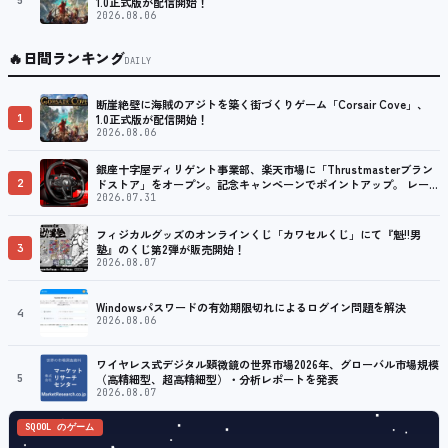
5
1.0正式版が配信開始！
2026.08.06
🔥
日間ランキング
DAILY
断崖絶壁に海賊のアジトを築く街づくりゲーム「Corsair Cove」、
1
1.0正式版が配信開始！
2026.08.06
銀座十字屋ディリゲント事業部、楽天市場に「Thrustmasterブラン
2
ドストア」をオープン。記念キャンペーンでポイントアップ。 レーシ
ング／フライトシム向けコントローラーを中心に、幅広くラインナッ
2026.07.31
プ
フィジカルグッズのオンラインくじ「カワセルくじ」にて『魁!!男
3
塾』のくじ第2弾が販売開始！
2026.08.07
Windowsパスワードの有効期限切れによるログイン問題を解決
4
2026.08.06
ワイヤレス式デジタル顕微鏡の世界市場2026年、グローバル市場規模
5
（高精細型、超高精細型）・分析レポートを発表
2026.08.07
SQOOL のゲーム