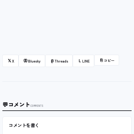
⎘
コピー
𝕏
🦋
@
L
X
Bluesky
Threads
LINE
💬
コメント
COMMENTS
コメントを書く