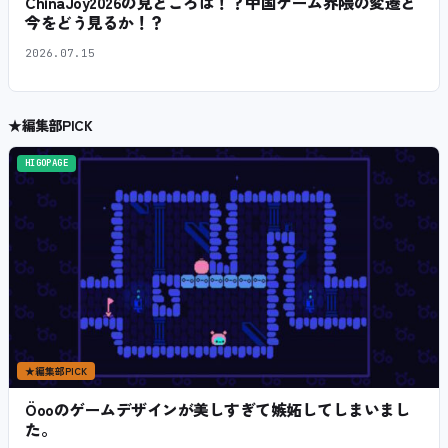
ChinaJoy2026の見どころは！？中国ゲーム界隈の変遷と
今をどう見るか！？
2026.07.15
★
編集部PICK
HIGOPAGE
★
編集部PICK
Öooのゲームデザインが美しすぎて嫉妬してしまいまし
た。