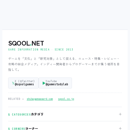
SQOOL
.
NET
GAME INFORMATION MEDIA ‧ SINCE 2013
ゲームを「文化」と「研究対象」として捉える、ニュース・特集・レビュー・
攻略の総合メディア。インディー開発者からプロゲーマーまでが集う場所を目
指して。
X (旧Twitter)
YouTube
𝕏
▶
@sqoolgames
@gamestudylab
‧
RELATED →
shibagameaward.com
sqool.co.jp
＋
カテゴリ
§ CATEGORIES
＋
コーナー
§ CORNERS