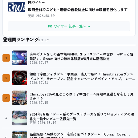
PRワイヤー
政府全体でこども・若者の自殺防止に向けた取組を強化します
更新
2026.08.09
PR ワイヤー 記事一覧へ →
🏆
週間ランキング
WEEKLY
有料ガチャなしの基本無料MMORPG「スライムの世界 ぷにっと冒
1
険記」、Steam向けの無料体験版が8月末に配信決定
2026.07.27
銀座十字屋ディリゲント事業部、楽天市場に「Thrustmasterブラン
2
ドストア」をオープン。記念キャンペーンでポイントアップ。 レーシ
ング／フライトシム向けコントローラーを中心に、幅広くラインナッ
2026.07.31
プ
ChinaJoy2026の見どころは！？中国ゲーム界隈の変遷と今をどう見
3
るか！？
2026.07.15
2024年8月版：ゲーム系のプレスリリースを受けているメディアの連
4
絡先一覧+レビュー依頼先一覧
更新 2024.08.19
断崖絶壁に海賊のアジトを築く街づくりゲーム「Corsair Cove」、