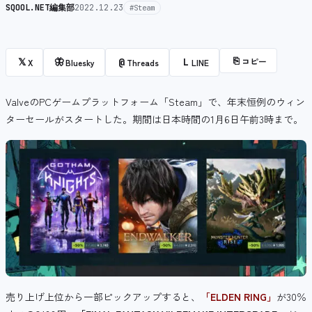
SQOOL.NET編集部
2022.12.23
#Steam
⎘
コピー
𝕏
🦋
@
L
X
Bluesky
Threads
LINE
ValveのPCゲームプラットフォーム「Steam」で、年末恒例のウィン
ターセールがスタートした。期間は日本時間の1月6日午前3時まで。
売り上げ上位から一部ピックアップすると、
「ELDEN RING」
が30％