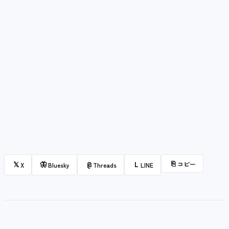
⎘
コピー
𝕏
🦋
@
L
X
Bluesky
Threads
LINE