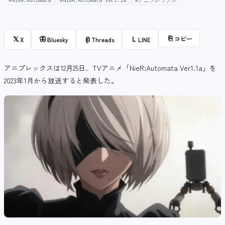
#NieR:Automata
#NieR:Automata Ver1.1a
#アニプレックス
⎘
コピー
𝕏
🦋
@
L
X
Bluesky
Threads
LINE
アニプレックスは12月25日、TVアニメ「NieR:Automata Ver1.1a」を
2023年1月から放送すると発表した。