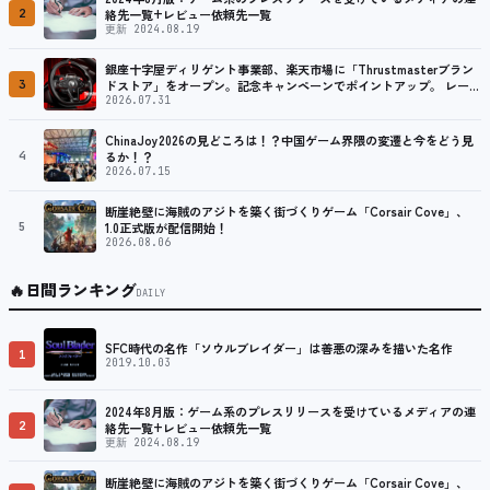
2
絡先一覧+レビュー依頼先一覧
更新 2024.08.19
銀座十字屋ディリゲント事業部、楽天市場に「Thrustmasterブラン
3
ドストア」をオープン。記念キャンペーンでポイントアップ。 レーシ
ング／フライトシム向けコントローラーを中心に、幅広くラインナッ
2026.07.31
プ
ChinaJoy2026の見どころは！？中国ゲーム界隈の変遷と今をどう見
4
るか！？
2026.07.15
断崖絶壁に海賊のアジトを築く街づくりゲーム「Corsair Cove」、
5
1.0正式版が配信開始！
2026.08.06
🔥
日間ランキング
DAILY
SFC時代の名作「ソウルブレイダー」は善悪の深みを描いた名作
1
2019.10.03
2024年8月版：ゲーム系のプレスリリースを受けているメディアの連
2
絡先一覧+レビュー依頼先一覧
更新 2024.08.19
断崖絶壁に海賊のアジトを築く街づくりゲーム「Corsair Cove」、