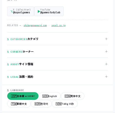
X (旧Twitter)
YouTube
𝕏
▶
@sqoolgames
@gamestudylab
‧
RELATED →
shibagameaward.com
sqool.co.jp
＋
カテゴリ
§ CATEGORIES
＋
コーナー
§ CORNERS
＋
サイト情報
§ ABOUT
＋
法務・規約
§ LEGAL
§ LANGUAGE
🇯🇵
🇺🇸
🇨🇳
日本語
English
简体中文
● CURRENT
🇹🇼
🇰🇷
🇻🇳
繁體中文
한국어
Tiếng Việt