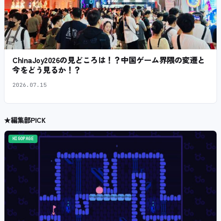
ChinaJoy2026の見どころは！？中国ゲーム界隈の変遷と
今をどう見るか！？
2026.07.15
★
編集部PICK
HIGOPAGE