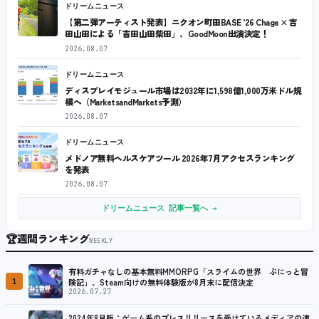
ドリームニュース
【第二弾アーティスト発表】ニクオン町田BASE ’26 Chage × 吉
田山田による「吉田山田柴田」、GoodMoon出演決定！
2026.08.07
ドリームニュース
ディスプレイモジュール市場は2032年に1,598億1,000万米ドル規
模へ（MarketsandMarkets予測）
2026.08.07
ドリームニュース
メドノア無料ヘルスケアツール 2026年7月アクセスランキング
を発表
2026.08.07
ドリームニュース 記事一覧へ →
🏆
週間ランキング
WEEKLY
有料ガチャなしの基本無料MMORPG「スライムの世界 ぷにっと冒
1
険記」、Steam向けの無料体験版が8月末に配信決定
2026.07.27
2024年8月版：ゲーム系のプレスリリースを受けているメディアの連