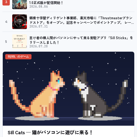
3
1.0正式版が配信開始！
2026.08.06
銀座十字屋ディリゲント事業部、楽天市場に「Thrustmasterブラン
4
ドストア」をオープン。記念キャンペーンでポイントアップ。 レーシ
ング／フライトシム向けコントローラーを中心に、幅広くラインナッ
2026.07.31
プ
怠け者の棒人間がパソコンにやって来る常駐アプリ「Sill Sticks」を
5
リリースしました！
2026.07.20
SQOOL のゲーム
Sill Cats — 猫がパソコンに遊びに来る！