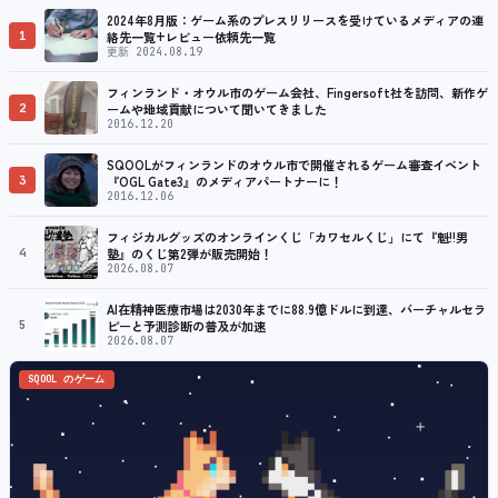
2024年8月版：ゲーム系のプレスリリースを受けているメディアの連
1
絡先一覧+レビュー依頼先一覧
更新 2024.08.19
フィンランド・オウル市のゲーム会社、Fingersoft社を訪問、新作ゲ
2
ームや地域貢献について聞いてきました
2016.12.20
SQOOLがフィンランドのオウル市で開催されるゲーム審査イベント
3
『OGL Gate3』のメディアパートナーに！
2016.12.06
フィジカルグッズのオンラインくじ「カワセルくじ」にて『魁!!男
4
塾』のくじ第2弾が販売開始！
2026.08.07
AI在精神医療市場は2030年までに88.9億ドルに到達、バーチャルセラ
5
ピーと予測診断の普及が加速
2026.08.07
SQOOL のゲーム