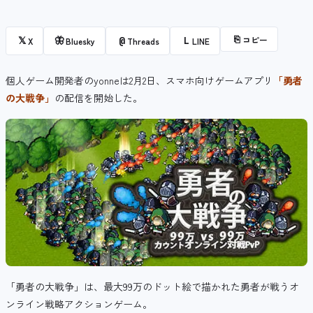
⎘
コピー
𝕏
🦋
@
L
X
Bluesky
Threads
LINE
個人ゲーム開発者のyonneは2月2日、スマホ向けゲームアプリ
「勇者
の大戦争」
の配信を開始した。
「勇者の大戦争」は、最大99万のドット絵で描かれた勇者が戦うオ
ンライン戦略アクションゲーム。