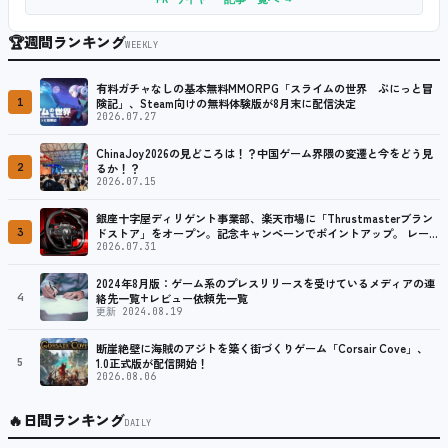
🏆
週間ランキング
WEEKLY
有料ガチャなしの基本無料MMORPG「スライムの世界 ぷにっと冒
1
険記」、Steam向けの無料体験版が8月末に配信決定
2026.07.27
ChinaJoy2026の見どころは！？中国ゲーム界隈の変遷と今をどう見
2
るか！？
2026.07.15
銀座十字屋ディリゲント事業部、楽天市場に「Thrustmasterブラン
3
ドストア」をオープン。記念キャンペーンでポイントアップ。 レーシ
ング／フライトシム向けコントローラーを中心に、幅広くラインナッ
2026.07.31
プ
2024年8月版：ゲーム系のプレスリリースを受けているメディアの連
4
絡先一覧+レビュー依頼先一覧
更新 2024.08.19
断崖絶壁に海賊のアジトを築く街づくりゲーム「Corsair Cove」、
5
1.0正式版が配信開始！
2026.08.06
🔥
日間ランキング
DAILY