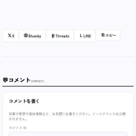
⎘
コピー
𝕏
🦋
@
L
X
Bluesky
Threads
LINE
💬
コメント
COMMENTS
コメントを書く
記事の感想や追加情報など、お気軽にお書きください。メールアドレスは公開
されません。
コメント
※