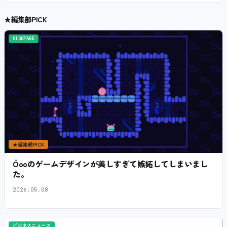
★
編集部PICK
HIGOPAGE
★
編集部PICK
Öooのゲームデザインが美しすぎて嫉妬してしまいまし
た。
2026.05.08
ビジネスニュース