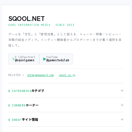
SQOOL
.
NET
GAME INFORMATION MEDIA ‧ SINCE 2013
ゲームを「文化」と「研究対象」として捉える、ニュース・特集・レビュー・
攻略の総合メディア。インディー開発者からプロゲーマーまでが集う場所を目
指して。
X (旧Twitter)
YouTube
𝕏
▶
@sqoolgames
@gamestudylab
‧
RELATED →
shibagameaward.com
sqool.co.jp
＋
カテゴリ
§ CATEGORIES
＋
コーナー
§ CORNERS
＋
サイト情報
§ ABOUT