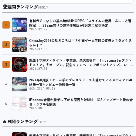
🏆
週間ランキング
WEEKLY
有料ガチャなしの基本無料MMORPG「スライムの世界 ぷにっと冒
1
険記」、Steam向けの無料体験版が8月末に配信決定
2026.07.27
ChinaJoy2026の見どころは！？中国ゲーム界隈の変遷と今をどう見
2
るか！？
2026.07.15
銀座十字屋ディリゲント事業部、楽天市場に「Thrustmasterブラン
3
ドストア」をオープン。記念キャンペーンでポイントアップ。 レーシ
ング／フライトシム向けコントローラーを中心に、幅広くラインナッ
2026.07.31
プ
2024年8月版：ゲーム系のプレスリリースを受けているメディアの連
4
絡先一覧+レビュー依頼先一覧
更新 2024.08.19
iPhoneの音量が勝手に下がる原因と対処法｜iOSアップデート後の音
5
量トラブルを解説
2026.08.05
🔥
日間ランキング
DAILY
銀座十字屋ディリゲント事業部、楽天市場に「Thrustmasterブラン