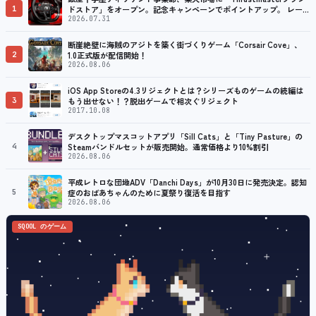
1
ドストア」をオープン。記念キャンペーンでポイントアップ。 レーシ
ング／フライトシム向けコントローラーを中心に、幅広くラインナッ
2026.07.31
プ
断崖絶壁に海賊のアジトを築く街づくりゲーム「Corsair Cove」、
2
1.0正式版が配信開始！
2026.08.06
iOS App Storeの4.3リジェクトとは？シリーズものゲームの続編は
3
もう出せない！？脱出ゲームで相次ぐリジェクト
2017.10.08
デスクトップマスコットアプリ「Sill Cats」と「Tiny Pasture」の
4
Steamバンドルセットが販売開始。通常価格より10%割引
2026.08.06
平成レトロな団地ADV「Danchi Days」が10月30日に発売決定。認知
5
症のおばあちゃんのために夏祭り復活を目指す
2026.08.06
SQOOL のゲーム