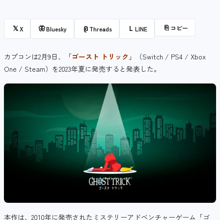
⎘
コピー
𝕏
🦋
@
L
X
Bluesky
Threads
LINE
カプコンは2月9日、
「ゴースト トリック」
（Switch / PS4 / Xbox
One / Steam）を2023年夏に発売すると発表した。
本作は、2010年に発売された
ミステリーアドベンチャーゲーム「ゴ