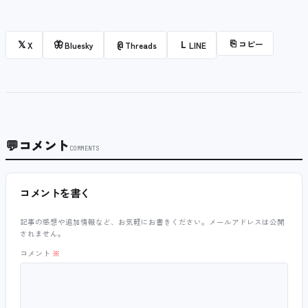
⎘
コピー
𝕏
🦋
@
L
X
Bluesky
Threads
LINE
💬
コメント
COMMENTS
コメントを書く
記事の感想や追加情報など、お気軽にお書きください。メールアドレスは公開
されません。
コメント
※