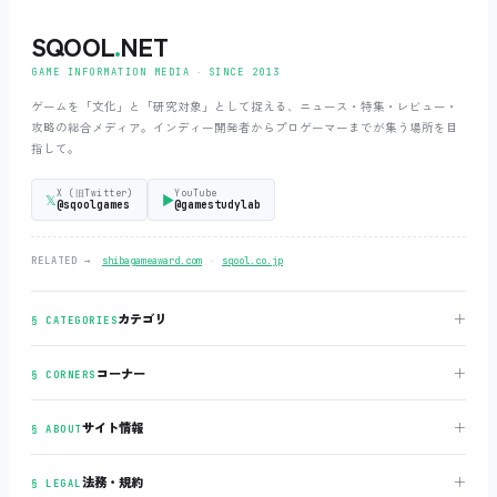
SQOOL
.
NET
GAME INFORMATION MEDIA ‧ SINCE 2013
ゲームを「文化」と「研究対象」として捉える、ニュース・特集・レビュー・
攻略の総合メディア。インディー開発者からプロゲーマーまでが集う場所を目
指して。
X (旧Twitter)
YouTube
𝕏
▶
@sqoolgames
@gamestudylab
‧
RELATED →
shibagameaward.com
sqool.co.jp
＋
カテゴリ
§ CATEGORIES
＋
コーナー
§ CORNERS
＋
サイト情報
§ ABOUT
＋
法務・規約
§ LEGAL