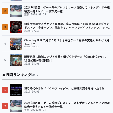
2024年8月版：ゲーム系のプレスリリースを受けているメディアの連
2
絡先一覧+レビュー依頼先一覧
更新 2024.08.19
銀座十字屋ディリゲント事業部、楽天市場に「Thrustmasterブラン
3
ドストア」をオープン。記念キャンペーンでポイントアップ。 レーシ
ング／フライトシム向けコントローラーを中心に、幅広くラインナッ
2026.07.31
プ
ChinaJoy2026の見どころは！？中国ゲーム界隈の変遷と今をどう見
4
るか！？
2026.07.15
断崖絶壁に海賊のアジトを築く街づくりゲーム「Corsair Cove」、
5
1.0正式版が配信開始！
2026.08.06
🔥
日間ランキング
DAILY
SFC時代の名作「ソウルブレイダー」は善悪の深みを描いた名作
1
2019.10.03
2024年8月版：ゲーム系のプレスリリースを受けているメディアの連
2
絡先一覧+レビュー依頼先一覧
更新 2024.08.19