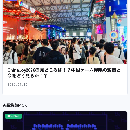
ChinaJoy2026の見どころは！？中国ゲーム界隈の変遷と
今をどう見るか！？
2026.07.15
★
編集部PICK
HIGOPAGE