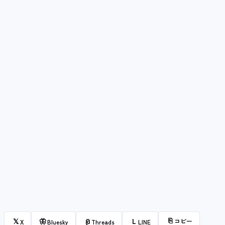
⎘
コピー
𝕏
🦋
@
L
X
Bluesky
Threads
LINE