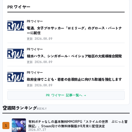
PR ワイヤー
PRワイヤー
電通、女子プロサッカー「ＷＥリーグ」のグロース・パートナ
ーに就任
更新
2026.08.09
PRワイヤー
積水ハウス、シンガポール・ベイショア地区の大規模複合開発
更新
2026.08.09
PRワイヤー
政府全体でこども・若者の自殺防止に向けた取組を強化します
更新
2026.08.09
PR ワイヤー 記事一覧へ →
🏆
週間ランキング
WEEKLY
有料ガチャなしの基本無料MMORPG「スライムの世界 ぷにっと冒
1
険記」、Steam向けの無料体験版が8月末に配信決定
2026.07.27