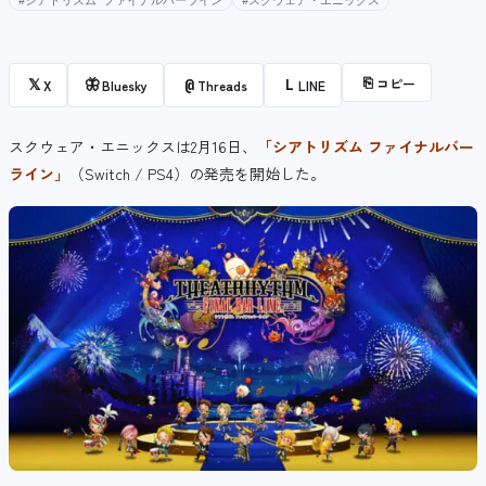
#シアトリズム ファイナルバーライン
#スクウェア・エニックス
⎘
コピー
𝕏
🦋
@
L
X
Bluesky
Threads
LINE
スクウェア・エニックスは2月16日、
「シアトリズム ファイナルバー
ライン」
（Switch / PS4）の発売を開始した。