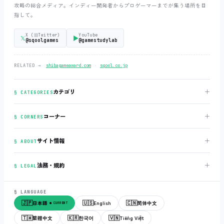
攻略の総合メディア。インディー開発者からプロゲーマーまでが集う場所を目
指して。
X (旧Twitter)
YouTube
𝕏
▶
@sqoolgames
@gamestudylab
‧
RELATED →
shibagameaward.com
sqool.co.jp
＋
カテゴリ
§ CATEGORIES
＋
コーナー
§ CORNERS
＋
サイト情報
§ ABOUT
＋
法務・規約
§ LEGAL
§ LANGUAGE
🇯🇵
🇺🇸
🇨🇳
日本語
English
简体中文
● CURRENT
🇹🇼
🇰🇷
🇻🇳
繁體中文
한국어
Tiếng Việt