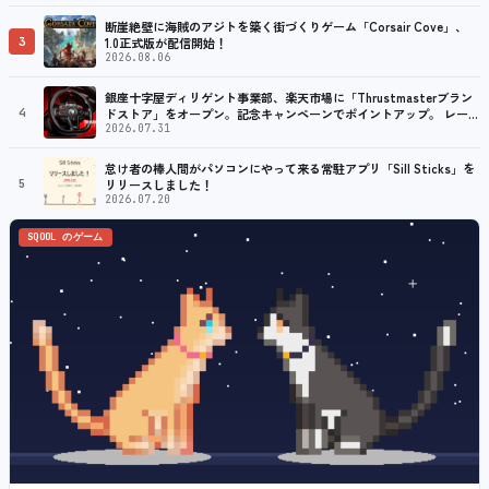
断崖絶壁に海賊のアジトを築く街づくりゲーム「Corsair Cove」、
3
1.0正式版が配信開始！
2026.08.06
銀座十字屋ディリゲント事業部、楽天市場に「Thrustmasterブラン
4
ドストア」をオープン。記念キャンペーンでポイントアップ。 レーシ
ング／フライトシム向けコントローラーを中心に、幅広くラインナッ
2026.07.31
プ
怠け者の棒人間がパソコンにやって来る常駐アプリ「Sill Sticks」を
5
リリースしました！
2026.07.20
SQOOL のゲーム