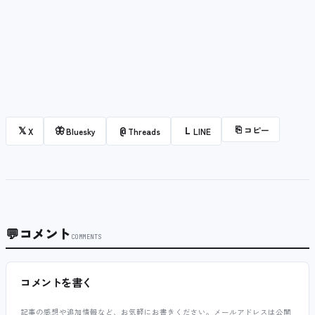
⎘
コピー
𝕏
🦋
@
L
X
Bluesky
Threads
LINE
💬
コメント
COMMENTS
コメントを書く
記事の感想や追加情報など、お気軽にお書きください。メールアドレスは公開