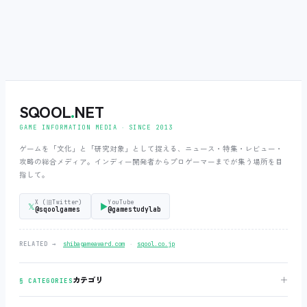
SQOOL
.
NET
GAME INFORMATION MEDIA ‧ SINCE 2013
ゲームを「文化」と「研究対象」として捉える、ニュース・特集・レビュー・
攻略の総合メディア。インディー開発者からプロゲーマーまでが集う場所を目
指して。
X (旧Twitter)
YouTube
𝕏
▶
@sqoolgames
@gamestudylab
‧
RELATED →
shibagameaward.com
sqool.co.jp
＋
カテゴリ
§ CATEGORIES