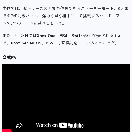
本作では、
セトラーズの世界を体験できる
ストーリーモード、
8人ま
でのPvP対戦バトル、強力なAIを相手にして挑戦するハードコアモー
ドの3つのモードが遊べるという。
また、
3
月23日には
Xbox One、PS4、Switch版
が
発売される予定
で、
Xbox Series X|S、PS5
にも互換
対応しているとのことだ。
公式PV