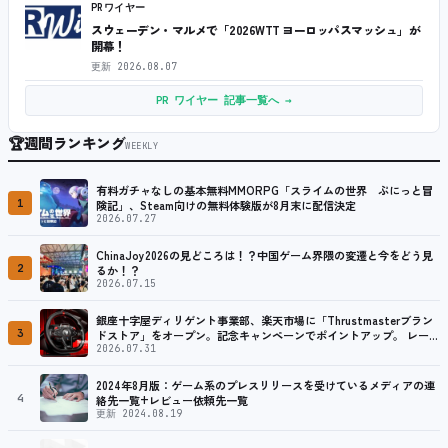
PRワイヤー
スウェーデン・マルメで「2026WTT ヨーロッパスマッシュ」が
開幕！
更新
2026.08.07
PR ワイヤー 記事一覧へ →
🏆
週間ランキング
WEEKLY
有料ガチャなしの基本無料MMORPG「スライムの世界 ぷにっと冒
1
険記」、Steam向けの無料体験版が8月末に配信決定
2026.07.27
ChinaJoy2026の見どころは！？中国ゲーム界隈の変遷と今をどう見
2
るか！？
2026.07.15
銀座十字屋ディリゲント事業部、楽天市場に「Thrustmasterブラン
3
ドストア」をオープン。記念キャンペーンでポイントアップ。 レーシ
ング／フライトシム向けコントローラーを中心に、幅広くラインナッ
2026.07.31
プ
2024年8月版：ゲーム系のプレスリリースを受けているメディアの連
4
絡先一覧+レビュー依頼先一覧
更新 2024.08.19