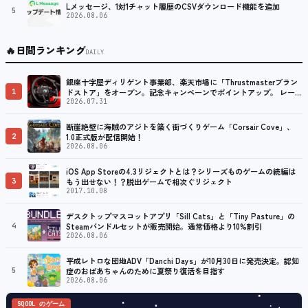
Lメッセージ、1対1チャット履歴のCSVダウンロード機能を追加
5
2026.08.06
🔥
日間ランキング
DAILY
銀座十字屋ディリゲント事業部、楽天市場に「Thrustmasterブラン
1
ドストア」をオープン。記念キャンペーンでポイントアップ。 レーシ
ング／フライトシム向けコントローラーを中心に、幅広くラインナッ
2026.07.31
プ
断崖絶壁に海賊のアジトを築く街づくりゲーム「Corsair Cove」、
2
1.0正式版が配信開始！
2026.08.06
iOS App Storeの4.3リジェクトとは？シリーズものゲームの続編は
3
もう出せない！？脱出ゲームで相次ぐリジェクト
2017.10.08
デスクトップマスコットアプリ「Sill Cats」と「Tiny Pasture」の
4
Steamバンドルセットが販売開始。通常価格より10%割引
2026.08.06
平成レトロな団地ADV「Danchi Days」が10月30日に発売決定。認知
5
症のおばあちゃんのために夏祭り復活を目指す
2026.08.06
SQOOL のゲーム