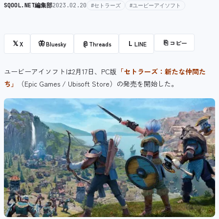
SQOOL.NET編集部
2023.02.20
#セトラーズ
#ユービーアイソフト
⎘
コピー
𝕏
🦋
@
L
X
Bluesky
Threads
LINE
ユービーアイソフトは2月17日、PC版
「セトラーズ：新たな仲間た
ち」
（
Epic Games /
Ubisoft Store
）の発売を開始した。