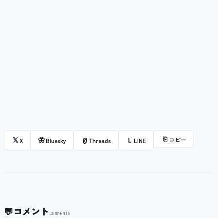
⎘
コピー
𝕏
🦋
@
L
X
Bluesky
Threads
LINE
💬
コメント
COMMENTS