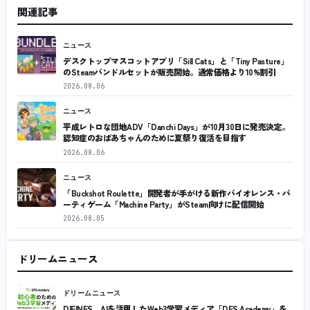
関連記事
ニュース
デスクトップマスコットアプリ「Sill Cats」と「Tiny Pasture」
のSteamバンドルセットが販売開始。通常価格より10%割引
2026.08.06
ニュース
平成レトロな団地ADV「Danchi Days」が10月30日に発売決定。
認知症のおばあちゃんのために夏祭り復活を目指す
2026.08.06
ニュース
「Buckshot Roulette」開発者が手がける新作バイオレンス・パ
ーティゲーム「Machine Party」がSteam向けに配信開始
2026.08.05
ドリームニュース
ドリームニュース
DIFINES、AIを活用したWeb3学習メディア「DFS Academy」を