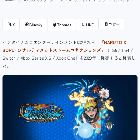
#NARUTO
#ナルティメットストーム
#バンダイナムコエンターテインメント
⎘
コピー
𝕏
🦋
@
L
X
Bluesky
Threads
LINE
バンダイナムコエンターテインメントは2月24日、
「NARUTO X
BORUTO ナルティメットストームコネクションズ」
（PS5 / PS4 /
Switch / Xbox Series X|S / Xbox One）を2023年に発売すると発表し
た。