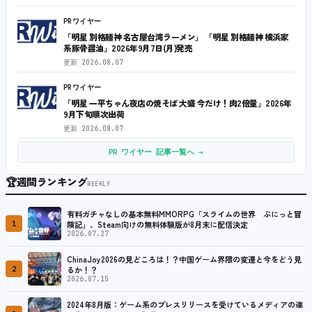
PRワイヤー
「明星 別格麺神 名古屋台湾ラーメン」 「明星 別格麺神 横浜家
系豚骨醤油」2026年9月7日(月)発売
更新
2026.08.07
PRワイヤー
「明星 一平ちゃん夜店の焼そば 大盛 今だけ！肉2倍量」2026年
9月下旬順次出荷
更新
2026.08.07
PR ワイヤー 記事一覧へ →
🏆
週間ランキング
WEEKLY
有料ガチャなしの基本無料MMORPG「スライムの世界 ぷにっと冒
1
険記」、Steam向けの無料体験版が8月末に配信決定
2026.07.27
ChinaJoy2026の見どころは！？中国ゲーム界隈の変遷と今をどう見
2
るか！？
2026.07.15
2024年8月版：ゲーム系のプレスリリースを受けているメディアの連