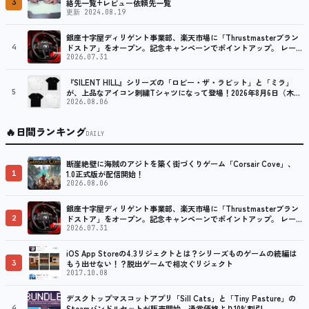
3
絡先一覧+レビュー依頼先一覧
更新 2024.08.19
銀座十字屋ディリゲント事業部、楽天市場に「Thrustmasterブラン
4
ドストア」をオープン。記念キャンペーンでポイントアップ。 レーシ
ング／フライトシム向けコントローラーを中心に、幅広くラインナッ
2026.07.31
プ
『SILENT HILL』シリーズの「ロビー・ザ・ラビット」と「ミラ」
5
が、上品なアイコン刺繍Tシャツになって登場！2026年8月6日（木）
より予約受付開始！
2026.08.06
🔥
日間ランキング
DAILY
断崖絶壁に海賊のアジトを築く街づくりゲーム「Corsair Cove」、
1
1.0正式版が配信開始！
2026.08.06
銀座十字屋ディリゲント事業部、楽天市場に「Thrustmasterブラン
2
ドストア」をオープン。記念キャンペーンでポイントアップ。 レーシ
ング／フライトシム向けコントローラーを中心に、幅広くラインナッ
2026.07.31
プ
iOS App Storeの4.3リジェクトとは？シリーズものゲームの続編は
3
もう出せない！？脱出ゲームで相次ぐリジェクト
2017.10.08
デスクトップマスコットアプリ「Sill Cats」と「Tiny Pasture」の
4
Steamバンドルセットが販売開始。通常価格より10%割引