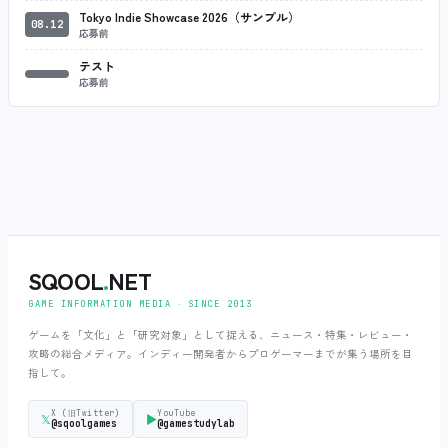
Tokyo Indie Showcase 2026（サンプル）
08.12
応募前
テスト
応募前
SQOOL
.
NET
GAME INFORMATION MEDIA ‧ SINCE 2013
ゲームを「文化」と「研究対象」として捉える、ニュース・特集・レビュー・
攻略の総合メディア。インディー開発者からプロゲーマーまでが集う場所を目
指して。
X (旧Twitter)
YouTube
𝕏
▶
@sqoolgames
@gamestudylab