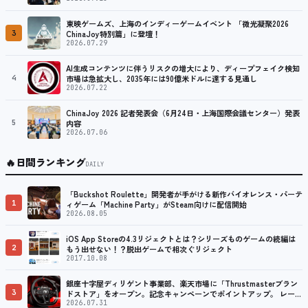
東映ゲームズ、上海のインディーゲームイベント 「微光凝聚2026
3
ChinaJoy特別篇」に登壇！
2026.07.29
AI生成コンテンツに伴うリスクの増大により、ディープフェイク検知
4
市場は急拡大し、2035年には90億米ドルに達する見通し
2026.07.22
ChinaJoy 2026 記者発表会（6月24日・上海国際会議センター）発表
5
内容
2026.07.06
🔥
日間ランキング
DAILY
「Buckshot Roulette」開発者が手がける新作バイオレンス・パーテ
1
ィゲーム「Machine Party」がSteam向けに配信開始
2026.08.05
iOS App Storeの4.3リジェクトとは？シリーズものゲームの続編は
2
もう出せない！？脱出ゲームで相次ぐリジェクト
2017.10.08
銀座十字屋ディリゲント事業部、楽天市場に「Thrustmasterブラン
3
ドストア」をオープン。記念キャンペーンでポイントアップ。 レーシ
ング／フライトシム向けコントローラーを中心に、幅広くラインナッ
2026.07.31