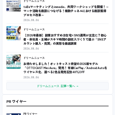
ドリームニュース
toBeマーケティングとimmedio、共同ワークショップを開催！～
マーケ活動を商談につなげる！複数チャネルにおける商談獲得
プロセス改革～
2026.08.06
ドリームニュース
【2026年最新】副業おすすめは在宅×SNS運用が主流に？初心
者・会社員・主婦がスキマ時間の副収入づくりで選ぶ「SNSア
カウント購入・売買」の実態を徹底調査
2026.08.06
ドリームニュース
お待たせしました！オットキャスト待望の2026新モデル
「OTTOCAST Mini Aura」発売！ 有線CarPlay／Android Autoを
ワイヤレス化、選べる2色＆発売記念40％OFF
2026.08.06
ドリームニュース 記事一覧へ →
PR ワイヤー
PRワイヤー