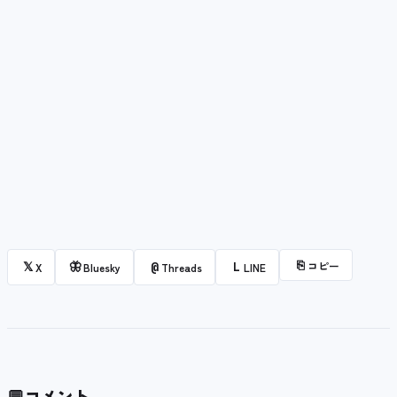
⎘
コピー
𝕏
🦋
@
L
X
Bluesky
Threads
LINE
💬
コメント