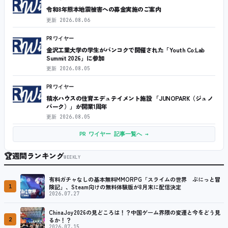
令和8年熊本地震被害への募金実施のご案内
更新
2026.08.06
PRワイヤー
金沢工業大学の学生がバンコクで開催された「Youth Co:Lab
Summit 2026」に参加
更新
2026.08.05
PRワイヤー
積水ハウスの住育エデュテイメント施設 「JUNOPARK（ジュノ
パーク）」が開業1周年
更新
2026.08.05
PR ワイヤー 記事一覧へ →
🏆
週間ランキング
WEEKLY
有料ガチャなしの基本無料MMORPG「スライムの世界 ぷにっと冒
1
険記」、Steam向けの無料体験版が8月末に配信決定
2026.07.27
ChinaJoy2026の見どころは！？中国ゲーム界隈の変遷と今をどう見
2
るか！？
2026.07.15