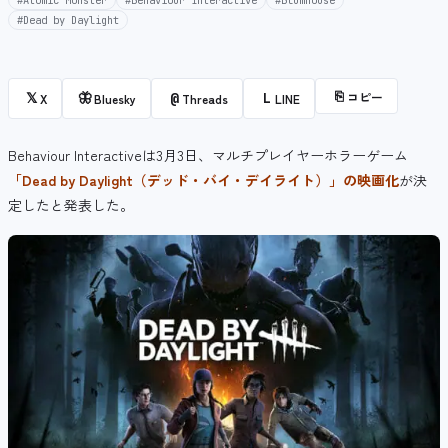
#Atomic Monster
#Behaviour Interactive
#Blumhouse
#Dead by Daylight
⎘
コピー
𝕏
🦋
@
L
X
Bluesky
Threads
LINE
Behaviour Interactiveは3月3日、マルチプレイヤーホラーゲーム
「Dead by Daylight（デッド・バイ・デイライト）」の映画化
が決
定したと発表した。