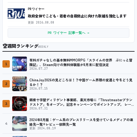
PRワイヤー
政府全体でこども・若者の自殺防止に向けた取組を強化します
更新
2026.08.08
PR ワイヤー 記事一覧へ →
🏆
週間ランキング
WEEKLY
有料ガチャなしの基本無料MMORPG「スライムの世界 ぷにっと冒
1
険記」、Steam向けの無料体験版が8月末に配信決定
2026.07.27
ChinaJoy2026の見どころは！？中国ゲーム界隈の変遷と今をどう見
2
るか！？
2026.07.15
銀座十字屋ディリゲント事業部、楽天市場に「Thrustmasterブラン
3
ドストア」をオープン。記念キャンペーンでポイントアップ。 レーシ
ング／フライトシム向けコントローラーを中心に、幅広くラインナッ
2026.07.31
プ
2024年8月版：ゲーム系のプレスリリースを受けているメディアの連
4
絡先一覧+レビュー依頼先一覧
更新 2024.08.19