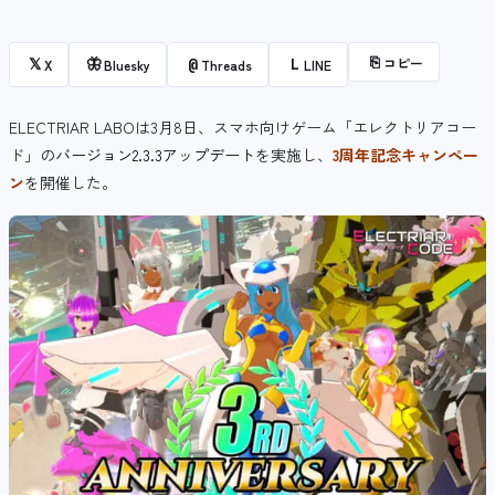
⎘
コピー
𝕏
🦋
@
L
X
Bluesky
Threads
LINE
ELECTRIAR LABOは3月8日、スマホ向けゲーム「エレクトリアコー
ド」の
バージョン2.3.3アップデート
を実施し、
3周年記念キャンペー
ン
を開催した。