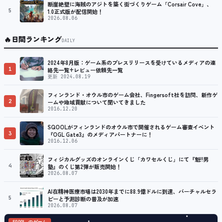
断崖絶壁に海賊のアジトを築く街づくりゲーム「Corsair Cove」、
5
1.0正式版が配信開始！
2026.08.06
🔥
日間ランキング
DAILY
2024年8月版：ゲーム系のプレスリリースを受けているメディアの連
1
絡先一覧+レビュー依頼先一覧
更新 2024.08.19
フィンランド・オウル市のゲーム会社、Fingersoft社を訪問、新作ゲ
2
ームや地域貢献について聞いてきました
2016.12.20
SQOOLがフィンランドのオウル市で開催されるゲーム審査イベント
3
『OGL Gate3』のメディアパートナーに！
2016.12.06
フィジカルグッズのオンラインくじ「カワセルくじ」にて『魁!!男
4
塾』のくじ第2弾が販売開始！
2026.08.07
AI在精神医療市場は2030年までに88.9億ドルに到達、バーチャルセラ
5
ピーと予測診断の普及が加速
2026.08.07