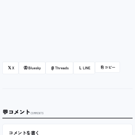
⎘
コピー
𝕏
🦋
@
L
X
Bluesky
Threads
LINE
💬
コメント
COMMENTS
コメントを書く