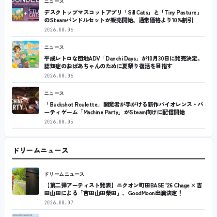
ニュース
デスクトップマスコットアプリ「Sill Cats」と「Tiny Pasture」
のSteamバンドルセットが販売開始。通常価格より10%割引
2026.08.06
ニュース
平成レトロな団地ADV「Danchi Days」が10月30日に発売決定。
認知症のおばあちゃんのために夏祭り復活を目指す
2026.08.06
ニュース
「Buckshot Roulette」開発者が手がける新作バイオレンス・パ
ーティゲーム「Machine Party」がSteam向けに配信開始
2026.08.05
ドリームニュース
ドリームニュース
【第二弾アーティスト発表】ニクオン町田BASE ’26 Chage × 吉
田山田による「吉田山田柴田」、GoodMoon出演決定！
2026.08.07