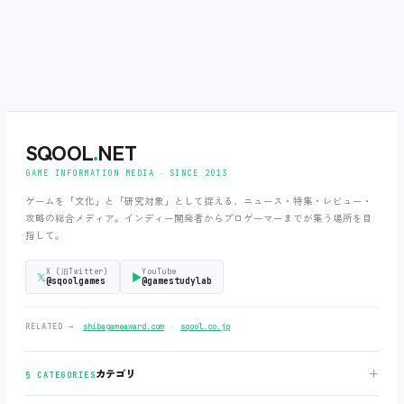
SQOOL
.
NET
GAME INFORMATION MEDIA ‧ SINCE 2013
ゲームを「文化」と「研究対象」として捉える、ニュース・特集・レビュー・
攻略の総合メディア。インディー開発者からプロゲーマーまでが集う場所を目
指して。
X (旧Twitter)
YouTube
𝕏
▶
@sqoolgames
@gamestudylab
‧
RELATED →
shibagameaward.com
sqool.co.jp
＋
カテゴリ
§ CATEGORIES