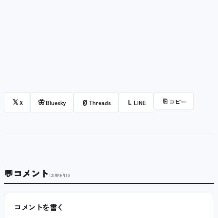
⎘
コピー
𝕏
🦋
@
L
X
Bluesky
Threads
LINE
💬
コメント
COMMENTS
コメントを書く