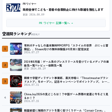
PRワイヤー
政府全体でこども・若者の自殺防止に向けた取組を強化します
更新
2026.08.09
PR ワイヤー 記事一覧へ →
🏆
週間ランキング
WEEKLY
有料ガチャなしの基本無料MMORPG「スライムの世界 ぷにっと冒
1
険記」、Steam向けの無料体験版が8月末に配信決定
2026.07.27
2024年8月版：ゲーム系のプレスリリースを受けているメディアの連
2
絡先一覧+レビュー依頼先一覧
更新 2024.08.19
銀座十字屋ディリゲント事業部、楽天市場に「Thrustmasterブラン
3
ドストア」をオープン。記念キャンペーンでポイントアップ。 レーシ
ング／フライトシム向けコントローラーを中心に、幅広くラインナッ
2026.07.31
プ
ChinaJoy2026の見どころは！？中国ゲーム界隈の変遷と今をどう見
4
るか！？
2026.07.15
断崖絶壁に海賊のアジトを築く街づくりゲーム「Corsair Cove」、