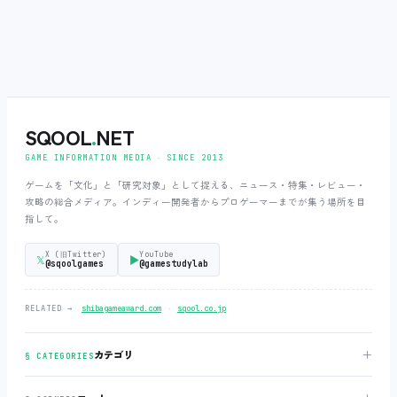
SQOOL
.
NET
GAME INFORMATION MEDIA ‧ SINCE 2013
ゲームを「文化」と「研究対象」として捉える、ニュース・特集・レビュー・
攻略の総合メディア。インディー開発者からプロゲーマーまでが集う場所を目
指して。
X (旧Twitter)
YouTube
𝕏
▶
@sqoolgames
@gamestudylab
‧
RELATED →
shibagameaward.com
sqool.co.jp
＋
カテゴリ
§ CATEGORIES