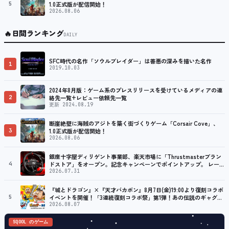
5
1.0正式版が配信開始！
2026.08.06
🔥
日間ランキング
DAILY
SFC時代の名作「ソウルブレイダー」は善悪の深みを描いた名作
1
2019.10.03
2024年8月版：ゲーム系のプレスリリースを受けているメディアの連
2
絡先一覧+レビュー依頼先一覧
更新 2024.08.19
断崖絶壁に海賊のアジトを築く街づくりゲーム「Corsair Cove」、
3
1.0正式版が配信開始！
2026.08.06
銀座十字屋ディリゲント事業部、楽天市場に「Thrustmasterブラン
4
ドストア」をオープン。記念キャンペーンでポイントアップ。 レーシ
ング／フライトシム向けコントローラーを中心に、幅広くラインナッ
2026.07.31
プ
『城とドラゴン』×『天才バカボン』8月7日(金)19:00より復刻コラボ
5
イベントを開催！「3連続復刻コラボ祭」第1弾！あの伝説のギャグア
ニメが登場
2026.08.07
SQOOL のゲーム