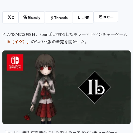
⎘
コピー
𝕏
🦋
@
L
X
Bluesky
Threads
LINE
PLAYISMは3月9日、kouri氏が開発したホラーアドベンチャーゲーム
「Ib（イヴ）」
のSwitch版の発売を開始した。
「Ib」は、美術館を舞台にした2Dホラーアドベンチャーゲーム。