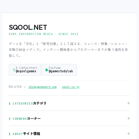
SQOOL
.
NET
GAME INFORMATION MEDIA ‧ SINCE 2013
ゲームを「文化」と「研究対象」として捉える、ニュース・特集・レビュー・
攻略の総合メディア。インディー開発者からプロゲーマーまでが集う場所を目
指して。
X (旧Twitter)
YouTube
𝕏
▶
@sqoolgames
@gamestudylab
‧
RELATED →
shibagameaward.com
sqool.co.jp
＋
カテゴリ
§ CATEGORIES
＋
コーナー
§ CORNERS
＋
サイト情報
§ ABOUT