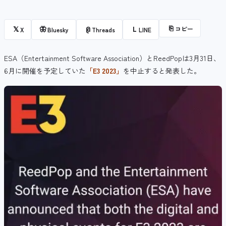
⎘
コピー
𝕏
🦋
@
L
X
Bluesky
Threads
LINE
ESA（Entertainment Software Association）とReedPopは3月31日、
6月に開催を予定していた
「E3 2023」
を中止すると発表した。