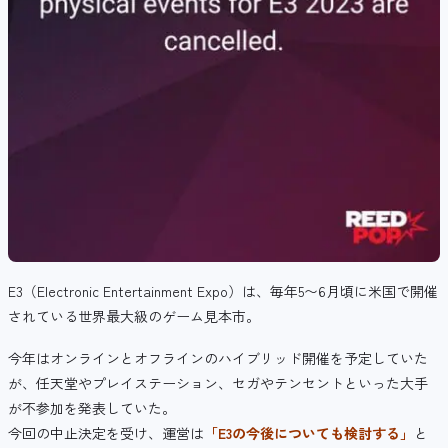
E3（Electronic Entertainment Expo）は、毎年5〜6月頃に米国で開催
されている世界最大級のゲーム見本市。
今年は
オンラインとオフラインのハイブリッド開催を予定していた
が、
任天堂やプレイステーション、セガやテンセントといった大手
が不参加を発表していた。
今回の中止決定を受け、運営は
「E3の今後についても検討する」
と