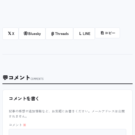
⎘
コピー
𝕏
🦋
@
L
X
Bluesky
Threads
LINE
💬
コメント
COMMENTS
コメントを書く
記事の感想や追加情報など、お気軽にお書きください。メールアドレスは公開
されません。
コメント
※