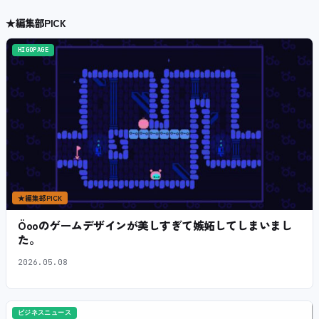
★
編集部PICK
HIGOPAGE
★
編集部PICK
Öooのゲームデザインが美しすぎて嫉妬してしまいまし
た。
2026.05.08
ビジネスニュース