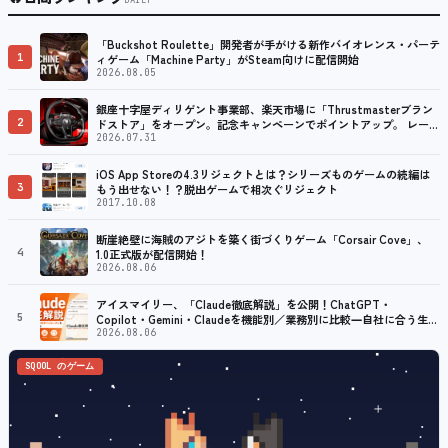
DAILY
「Buckshot Roulette」開発者が手がける新作バイオレンス・パーテ
1
ィゲーム「Machine Party」がSteam向けに配信開始
2026.08.05
銀座十字屋ディリゲント事業部、楽天市場に「Thrustmasterブラン
2
ドストア」をオープン。記念キャンペーンでポイントアップ。 レーシ
ング／フライトシム向けコントローラーを中心に、幅広くラインナッ
2026.07.31
プ
iOS App Storeの4.3リジェクトとは？シリーズものゲームの続編は
3
もう出せない！？脱出ゲームで相次ぐリジェクト
2017.10.08
断崖絶壁に海賊のアジトを築く街づくりゲーム「Corsair Cove」、
4
1.0正式版が配信開始！
2026.08.06
アイスマイリー、「Claude徹底解説」を公開！ChatGPT・
5
Copilot・Gemini・Claudeを機能別／業務別に比較―自社に合う生成
AIの選び方がわかる実践ガイド
2026.08.06
SQOOL のゲーム