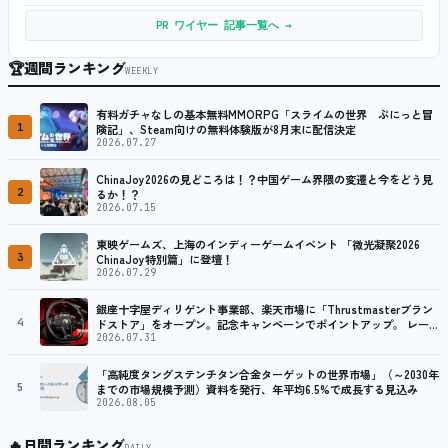
PR ワイヤー 記事一覧へ →
🏆
週間ランキング
WEEKLY
有料ガチャなしの基本無料MMORPG「スライムの世界 ぷにっと冒
1
険記」、Steam向けの無料体験版が8月末に配信決定
2026.07.27
ChinaJoy2026の見どころは！？中国ゲーム界隈の変遷と今をどう見
2
るか！？
2026.07.15
東映ゲームズ、上海のインディーゲームイベント 「微光凝聚2026
3
ChinaJoy特別篇」に登壇！
2026.07.29
銀座十字屋ディリゲント事業部、楽天市場に「Thrustmasterブラン
4
ドストア」をオープン。記念キャンペーンでポイントアップ。 レーシ
ング／フライトシム向けコントローラーを中心に、幅広くラインナッ
2026.07.31
プ
「高純度タングステンチタン合金ターゲットの世界市場」（～2030年
5
までの市場規模予測）資料を発行、年平均6.5%で成長する見込み
2026.08.05
🔥
日間ランキング