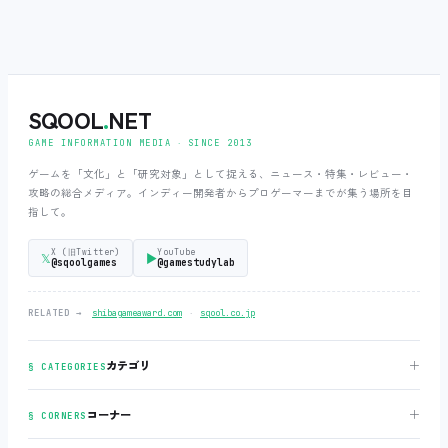
SQOOL
.
NET
GAME INFORMATION MEDIA ‧ SINCE 2013
ゲームを「文化」と「研究対象」として捉える、ニュース・特集・レビュー・
攻略の総合メディア。インディー開発者からプロゲーマーまでが集う場所を目
指して。
X (旧Twitter)
YouTube
𝕏
▶
@sqoolgames
@gamestudylab
‧
RELATED →
shibagameaward.com
sqool.co.jp
＋
カテゴリ
§ CATEGORIES
＋
コーナー
§ CORNERS