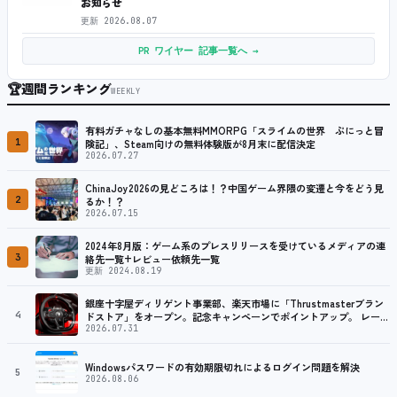
お知らせ
更新
2026.08.07
PR ワイヤー 記事一覧へ →
🏆
週間ランキング
WEEKLY
有料ガチャなしの基本無料MMORPG「スライムの世界 ぷにっと冒
1
険記」、Steam向けの無料体験版が8月末に配信決定
2026.07.27
ChinaJoy2026の見どころは！？中国ゲーム界隈の変遷と今をどう見
2
るか！？
2026.07.15
2024年8月版：ゲーム系のプレスリリースを受けているメディアの連
3
絡先一覧+レビュー依頼先一覧
更新 2024.08.19
銀座十字屋ディリゲント事業部、楽天市場に「Thrustmasterブラン
4
ドストア」をオープン。記念キャンペーンでポイントアップ。 レーシ
ング／フライトシム向けコントローラーを中心に、幅広くラインナッ
2026.07.31
プ
Windowsパスワードの有効期限切れによるログイン問題を解決
5
2026.08.06