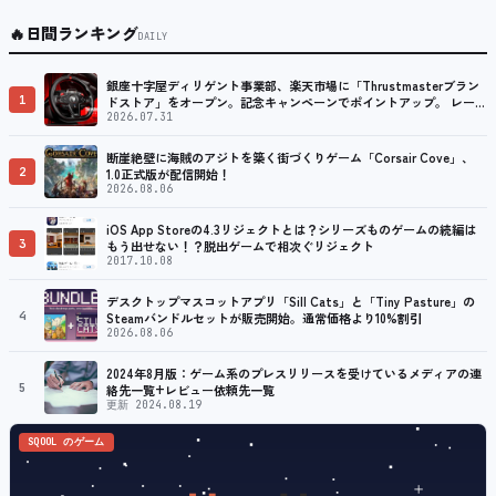
🔥
日間ランキング
DAILY
銀座十字屋ディリゲント事業部、楽天市場に「Thrustmasterブラン
1
ドストア」をオープン。記念キャンペーンでポイントアップ。 レーシ
ング／フライトシム向けコントローラーを中心に、幅広くラインナッ
2026.07.31
プ
断崖絶壁に海賊のアジトを築く街づくりゲーム「Corsair Cove」、
2
1.0正式版が配信開始！
2026.08.06
iOS App Storeの4.3リジェクトとは？シリーズものゲームの続編は
3
もう出せない！？脱出ゲームで相次ぐリジェクト
2017.10.08
デスクトップマスコットアプリ「Sill Cats」と「Tiny Pasture」の
4
Steamバンドルセットが販売開始。通常価格より10%割引
2026.08.06
2024年8月版：ゲーム系のプレスリリースを受けているメディアの連
5
絡先一覧+レビュー依頼先一覧
更新 2024.08.19
SQOOL のゲーム