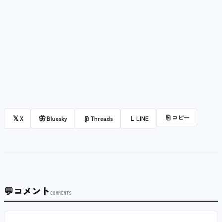
⎘
コピー
𝕏
🦋
@
L
X
Bluesky
Threads
LINE
💬
コメント
COMMENTS