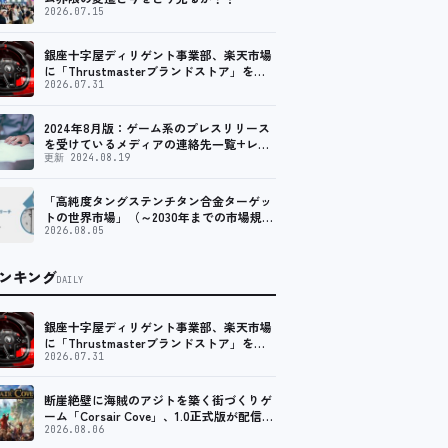
2026.07.15
銀座十字屋ディリゲント事業部、楽天市場
に「Thrustmasterブランドストア」をオ
ープン。記念キャンペーンでポイントアッ
2026.07.31
プ。 レーシング／フライトシム向けコント
ローラーを中心に、幅広くラインナップ
2024年8月版：ゲーム系のプレスリリース
を受けているメディアの連絡先一覧+レビ
ュー依頼先一覧
更新 2024.08.19
「高純度タングステンチタン合金ターゲッ
トの世界市場」（～2030年までの市場規模
予測）資料を発行、年平均6.5%で成長する
2026.08.05
見込み
ンキング
DAILY
銀座十字屋ディリゲント事業部、楽天市場
に「Thrustmasterブランドストア」をオ
ープン。記念キャンペーンでポイントアッ
2026.07.31
プ。 レーシング／フライトシム向けコント
ローラーを中心に、幅広くラインナップ
断崖絶壁に海賊のアジトを築く街づくりゲ
ーム「Corsair Cove」、1.0正式版が配信開
始！
2026.08.06