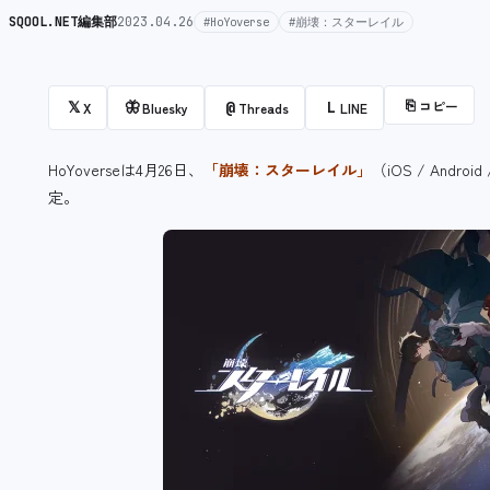
SQOOL.NET編集部
2023.04.26
#HoYoverse
#崩壊：スターレイル
⎘
コピー
𝕏
🦋
@
L
X
Bluesky
Threads
LINE
HoYoverseは4月26日、
「崩壊：スターレイル」
（iOS / And
定。