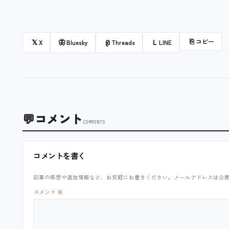
⎘
コピー
𝕏
🦋
@
L
X
Bluesky
Threads
LINE
💬
コメント
COMMENTS
コメントを書く
記事の感想や追加情報など、お気軽にお書きください。メールアドレスは公
コメント
※