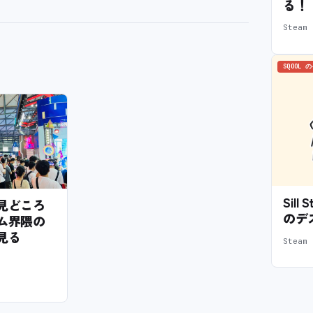
る！
Stea
SQOOL 
Sil
6の見どころ
のデ
ム界隈の
見る
Stea