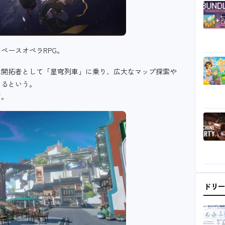
ペースオペラRPG。
は開拓者として「星穹列車」に乗り、
広大なマップ探索や
きるという。
だ。
ドリ