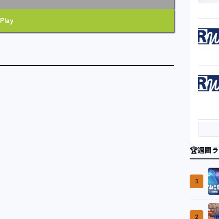
Play
🏆
週間ラ
1
2