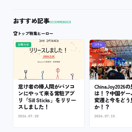
おすすめ記事
RECOMMENDED
🏆
トップ特集ヒーロー
お知らせ
コラム
怠け者の棒人間がパソコ
ChinaJoy202
ンにやって来る常駐アプ
は！？中国ゲー
リ「Sill Sticks」をリリー
変遷と今をどう
スしました！
か！？
2026.07.20
2026.07.15