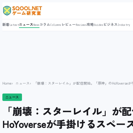
新着
ニュース
コラム
レビュー
攻略
ビジネス
Latest
News
Columns
Reviews
Guides
Industry
Home
ニュース
「崩壊：スターレイル」が配信開始。「原神」のHoYoverse
ニュース
「崩壊：スターレイル」が配
HoYoverseが手掛けるスペー