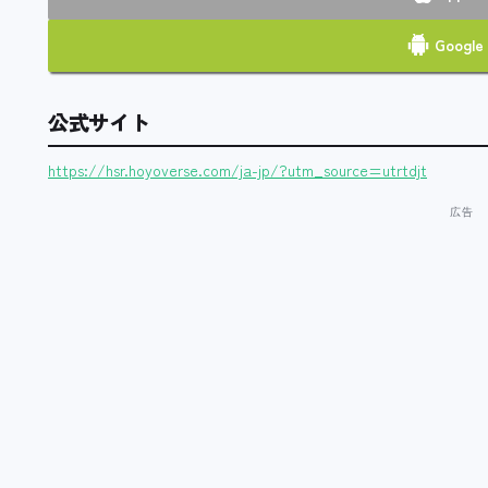
Google 
公式サイト
https://hsr.hoyoverse.com/ja-jp/?utm_source=utrtdjt