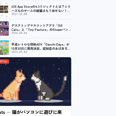
iOS App Storeの4.3リジェクトとは？シリ
ーズものゲームの続編はもう出せない！？
脱出ゲームで相次ぐリジェクト
2017.10.08
デスクトップマスコットアプリ「Sill
Cats」と「Tiny Pasture」のSteamバンド
ルセットが販売開始。通常価格より10%割
2026.08.06
引
平成レトロな団地ADV「Danchi Days」が
10月30日に発売決定。認知症のおばあちゃ
んのために夏祭り復活を目指す
2026.08.06
のゲーム
l Cats — 猫がパソコンに遊びに来