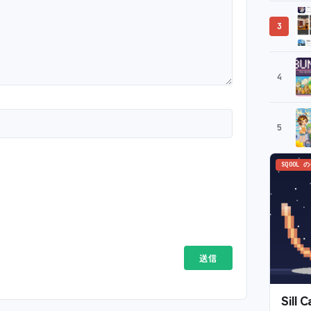
3
4
5
SQOOL 
Sil