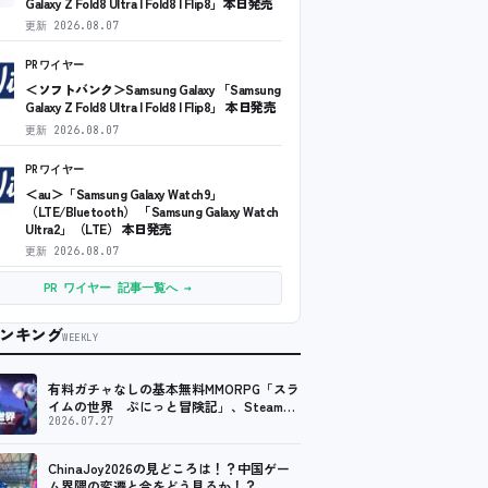
Galaxy Z Fold8 Ultra | Fold8 | Flip8」本日発売
更新
2026.08.07
PRワイヤー
＜ソフトバンク＞Samsung Galaxy 「Samsung
Galaxy Z Fold8 Ultra | Fold8 | Flip8」 本日発売
更新
2026.08.07
PRワイヤー
＜au＞「Samsung Galaxy Watch9」
（LTE/Bluetooth） 「Samsung Galaxy Watch
Ultra2」（LTE） 本日発売
更新
2026.08.07
PR ワイヤー 記事一覧へ →
ンキング
WEEKLY
有料ガチャなしの基本無料MMORPG「スラ
イムの世界 ぷにっと冒険記」、Steam向
けの無料体験版が8月末に配信決定
2026.07.27
ChinaJoy2026の見どころは！？中国ゲー
ム界隈の変遷と今をどう見るか！？