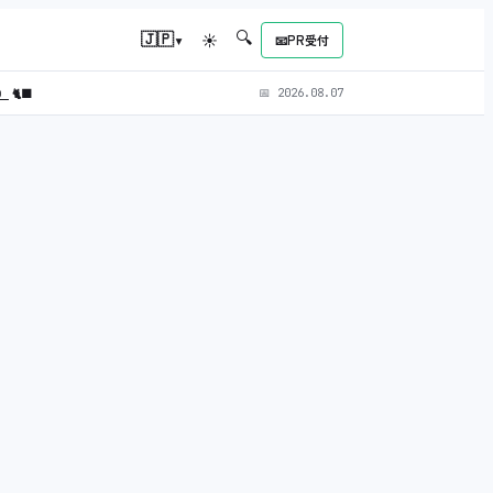
🔍
▾
🇯🇵
☀
📧
PR受付
L）
🐈‍⬛
📅
2026.08.07