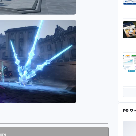
PR 
ore