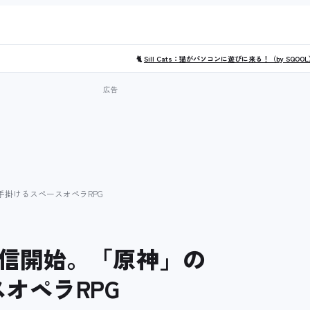
🐈
Sill Cats：猫がパソコンに遊びに来る！（by SQOO
が手掛けるスペースオペラRPG
信開始。「原神」の
スオペラRPG