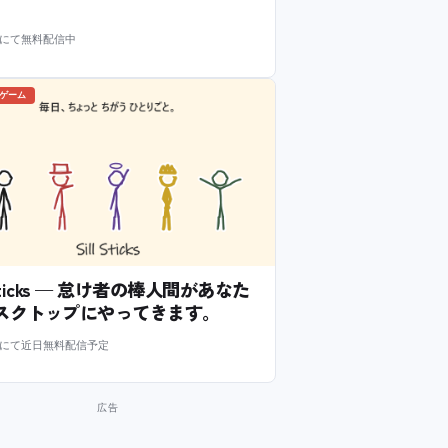
m にて無料配信中
のゲーム
l Sticks — 怠け者の棒人間があなた
スクトップにやってきます。
m にて近日無料配信予定