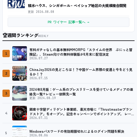
積水ハウス、シンガポール・ベイショア地区の大規模複合開発
更新
2026.08.08
PR ワイヤー 記事一覧へ →
🏆
週間ランキング
WEEKLY
有料ガチャなしの基本無料MMORPG「スライムの世界 ぷにっと冒
1
険記」、Steam向けの無料体験版が8月末に配信決定
2026.07.27
ChinaJoy2026の見どころは！？中国ゲーム界隈の変遷と今をどう見
2
るか！？
2026.07.15
2024年8月版：ゲーム系のプレスリリースを受けているメディアの連
3
絡先一覧+レビュー依頼先一覧
更新 2024.08.19
銀座十字屋ディリゲント事業部、楽天市場に「Thrustmasterブラン
4
ドストア」をオープン。記念キャンペーンでポイントアップ。 レーシ
ング／フライトシム向けコントローラーを中心に、幅広くラインナッ
2026.07.31
プ
Windowsパスワードの有効期限切れによるログイン問題を解決
5
2026.08.06