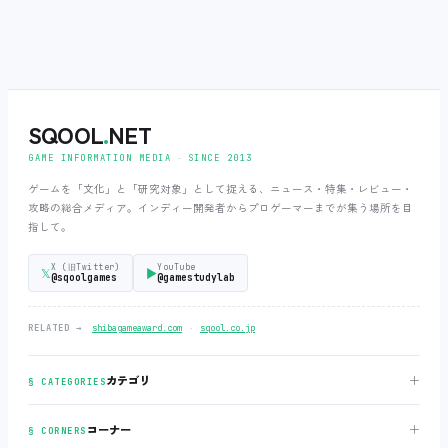
SQOOL
.
NET
GAME INFORMATION MEDIA ‧ SINCE 2013
ゲームを「文化」と「研究対象」として捉える、ニュース・特集・レビュー・
攻略の総合メディア。インディー開発者からプロゲーマーまでが集う場所を目
指して。
X (旧Twitter)
YouTube
𝕏
▶
@sqoolgames
@gamestudylab
‧
RELATED →
shibagameaward.com
sqool.co.jp
＋
カテゴリ
§ CATEGORIES
＋
コーナー
§ CORNERS