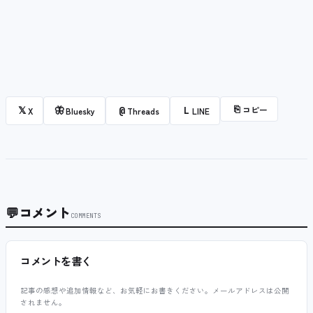
⎘
コピー
𝕏
🦋
@
L
X
Bluesky
Threads
LINE
💬
コメント
COMMENTS
コメントを書く
記事の感想や追加情報など、お気軽にお書きください。メールアドレスは公開
されません。