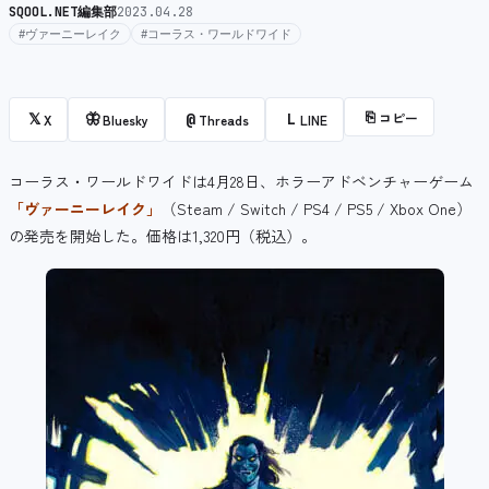
SQOOL.NET編集部
2023.04.28
#ヴァーニーレイク
#コーラス・ワールドワイド
⎘
コピー
𝕏
🦋
@
L
X
Bluesky
Threads
LINE
コーラス・ワールドワイドは4月28日、ホラーアドベンチャーゲーム
「ヴァーニーレイク」
（Steam / Switch / PS4 / PS5 / Xbox One）
の発売を開始した。価格は1,320円（税込）。