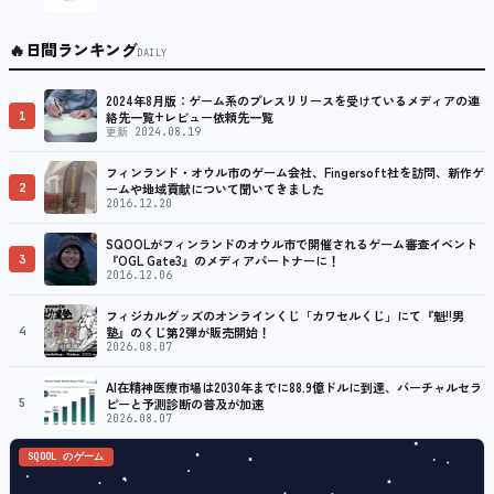
🔥
日間ランキング
DAILY
2024年8月版：ゲーム系のプレスリリースを受けているメディアの連
1
絡先一覧+レビュー依頼先一覧
更新 2024.08.19
フィンランド・オウル市のゲーム会社、Fingersoft社を訪問、新作ゲ
2
ームや地域貢献について聞いてきました
2016.12.20
SQOOLがフィンランドのオウル市で開催されるゲーム審査イベント
3
『OGL Gate3』のメディアパートナーに！
2016.12.06
フィジカルグッズのオンラインくじ「カワセルくじ」にて『魁!!男
4
塾』のくじ第2弾が販売開始！
2026.08.07
AI在精神医療市場は2030年までに88.9億ドルに到達、バーチャルセラ
5
ピーと予測診断の普及が加速
2026.08.07
SQOOL のゲーム