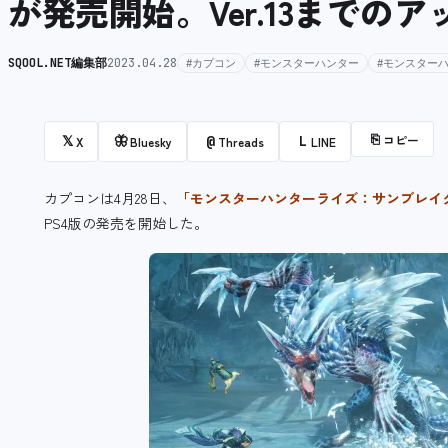
が発売開始。Ver.13までの
SQOOL.NET編集部
2023.04.28
#カプコン
#モンスターハンター
#モンスター
⎘
コピー
𝕏
🦋
@
L
X
Bluesky
Threads
LINE
カプコンは4月28日、
「モンスターハンターライズ：サンブレイ
PS4版の発売を開始した。