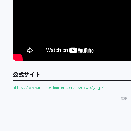
公式サイト
https://www.monsterhunter.com/rise-xwp/ja-jp/