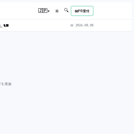
🔍
▾
🇯🇵
☀
📧
PR受付
L）
🐈‍⬛
📅
2026.08.08
内容を実装