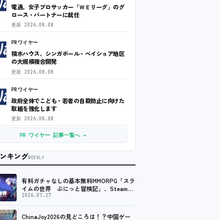
電通、女子プロサッカー「ＷＥリーグ」のグ
ロース・パートナーに就任
更新
2026.08.08
PRワイヤー
積水ハウス、シンガポール・ベイショア地区
の大規模複合開発
更新
2026.08.08
PRワイヤー
政府全体でこども・若者の自殺防止に向けた
取組を強化します
更新
2026.08.08
PR ワイヤー 記事一覧へ →
ンキング
WEEKLY
有料ガチャなしの基本無料MMORPG「スラ
イムの世界 ぷにっと冒険記」、Steam向
けの無料体験版が8月末に配信決定
2026.07.27
ChinaJoy2026の見どころは！？中国ゲー