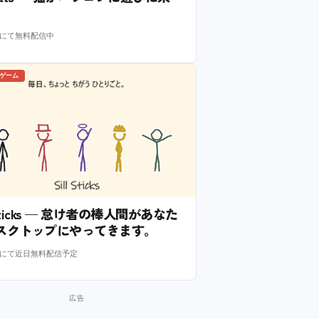
m にて無料配信中
のゲーム
l Sticks — 怠け者の棒人間があなた
スクトップにやってきます。
m にて近日無料配信予定