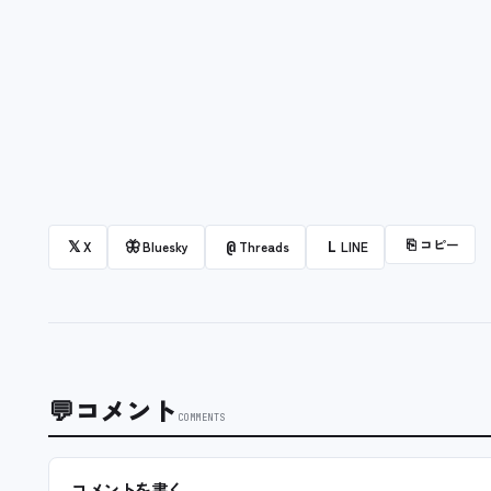
⎘
コピー
𝕏
🦋
@
L
X
Bluesky
Threads
LINE
💬
コメント
COMMENTS
コメントを書く