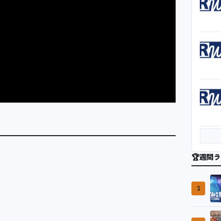
🏆
週間ラ
1