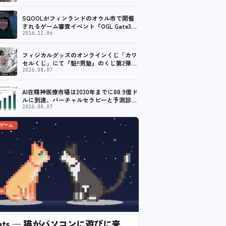
SQOOLがフィンランドのオウル市で開催
されるゲーム審査イベント『OGL Gate3』
のメディアパートナーに！
2016.12.06
フィジカルグッズのオンラインくじ「カワ
セルくじ」にて『魁!!男塾』のくじ第2弾が
販売開始！
2026.08.07
AI在精神医療市場は2030年までに88.9億ド
ルに到達、バーチャルセラピーと予測診断
の普及が加速
2026.08.07
のゲーム
l Cats — 猫がパソコンに遊びに来