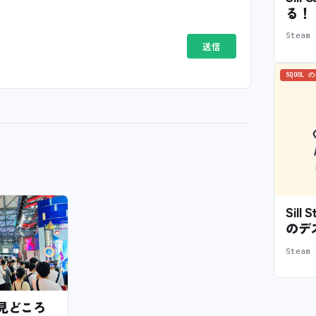
る！
Stea
SQOOL 
Sil
のデ
Stea
6の見どころ