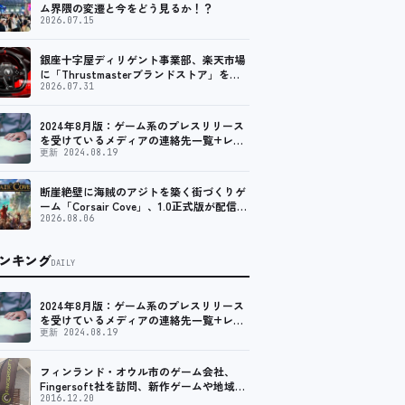
ム界隈の変遷と今をどう見るか！？
2026.07.15
銀座十字屋ディリゲント事業部、楽天市場
に「Thrustmasterブランドストア」をオ
ープン。記念キャンペーンでポイントアッ
2026.07.31
プ。 レーシング／フライトシム向けコント
ローラーを中心に、幅広くラインナップ
2024年8月版：ゲーム系のプレスリリース
を受けているメディアの連絡先一覧+レビ
ュー依頼先一覧
更新 2024.08.19
断崖絶壁に海賊のアジトを築く街づくりゲ
ーム「Corsair Cove」、1.0正式版が配信開
始！
2026.08.06
ンキング
DAILY
2024年8月版：ゲーム系のプレスリリース
を受けているメディアの連絡先一覧+レビ
ュー依頼先一覧
更新 2024.08.19
フィンランド・オウル市のゲーム会社、
Fingersoft社を訪問、新作ゲームや地域貢
献について聞いてきました
2016.12.20