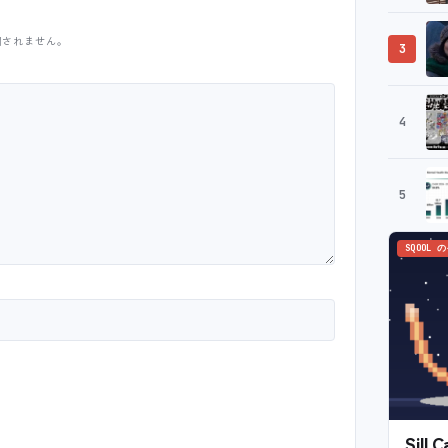
開されません。
3
4
5
SQOOL 
Sil