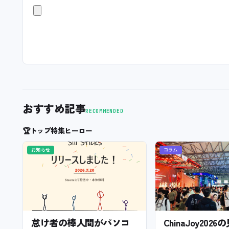
おすすめ記事
RECOMMENDED
🏆
トップ特集ヒーロー
お知らせ
コラム
怠け者の棒人間がパソコ
ChinaJoy202