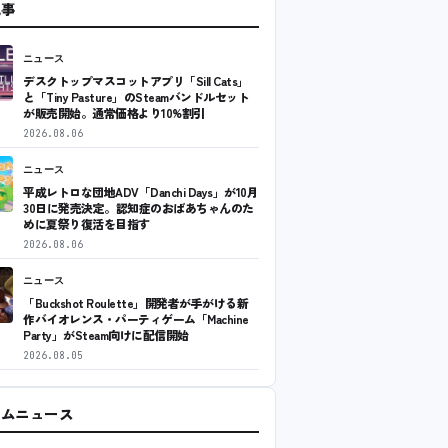
記事
ニュース
デスクトップマスコットアプリ「Sill Cats」
と「Tiny Pasture」のSteamバンドルセット
が販売開始。通常価格より10%割引
2026.08.06
ニュース
平成レトロな団地ADV「Danchi Days」が10月
30日に発売決定。認知症のおばあちゃんのた
めに夏祭り復活を目指す
2026.08.06
ニュース
「Buckshot Roulette」開発者が手がける新
作バイオレンス・パーティゲーム「Machine
Party」がSteam向けに配信開始
2026.08.05
ームニュース