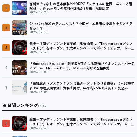
有料ガチャなしの基本無料MMORPG「スライムの世界 ぷにっと冒
1
険記」、Steam向けの無料体験版が8月末に配信決定
2026.07.27
ChinaJoy2026の見どころは！？中国ゲーム界隈の変遷と今をどう見
2
るか！？
2026.07.15
銀座十字屋ディリゲント事業部、楽天市場に「Thrustmasterブラン
3
ドストア」をオープン。記念キャンペーンでポイントアップ。 レーシ
ング／フライトシム向けコントローラーを中心に、幅広くラインナッ
2026.07.31
プ
「Buckshot Roulette」開発者が手がける新作バイオレンス・パーテ
4
ィゲーム「Machine Party」がSteam向けに配信開始
2026.08.05
「高純度タングステンチタン合金ターゲットの世界市場」（～2030年
5
までの市場規模予測）資料を発行、年平均6.5%で成長する見込み
2026.08.05
🔥
日間ランキング
DAILY
銀座十字屋ディリゲント事業部、楽天市場に「Thrustmasterブラン
1
ドストア」をオープン。記念キャンペーンでポイントアップ。 レーシ
ング／フライトシム向けコントローラーを中心に、幅広くラインナッ
2026.07.31
プ