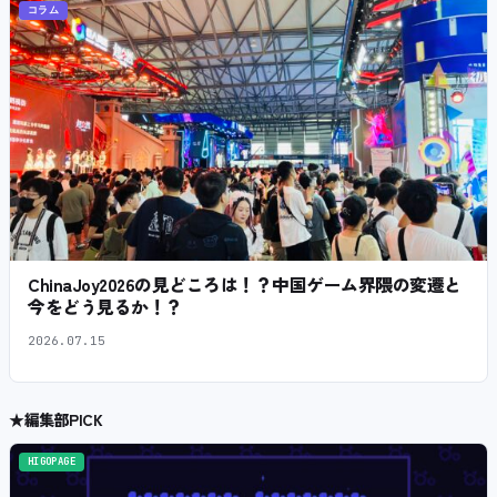
コラム
ChinaJoy2026の見どころは！？中国ゲーム界隈の変遷と
今をどう見るか！？
2026.07.15
★
編集部PICK
HIGOPAGE