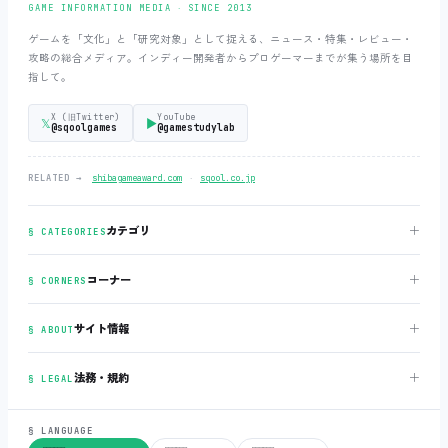
GAME INFORMATION MEDIA ‧ SINCE 2013
ゲームを「文化」と「研究対象」として捉える、ニュース・特集・レビュー・
攻略の総合メディア。インディー開発者からプロゲーマーまでが集う場所を目
指して。
X (旧Twitter)
YouTube
𝕏
▶
@sqoolgames
@gamestudylab
‧
RELATED →
shibagameaward.com
sqool.co.jp
＋
カテゴリ
§ CATEGORIES
＋
コーナー
§ CORNERS
＋
サイト情報
§ ABOUT
＋
法務・規約
§ LEGAL
§ LANGUAGE