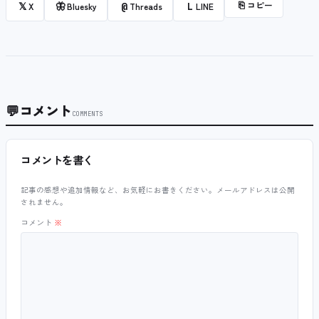
⎘
コピー
𝕏
🦋
@
L
X
Bluesky
Threads
LINE
💬
コメント
COMMENTS
コメントを書く
記事の感想や追加情報など、お気軽にお書きください。メールアドレスは公開
されません。
コメント
※