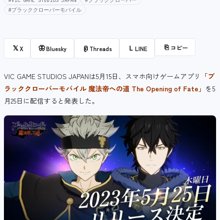
#VIC GAME STUDIOS JAPAN
#ブラッククローバー
#ブラッククローバーモバイル
⎘
コピー
𝕏
🦋
@
L
X
Bluesky
Threads
LINE
VIC GAME STUDIOS JAPANは5月15日、スマホ向けゲームアプリ
「ブ
ラッククローバーモバイル 魔法帝への道 The Opening of Fate」
を5
月25日に配信すると発表した。