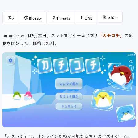
⎘
コピー
𝕏
🦋
@
L
X
Bluesky
Threads
LINE
autumn roomは5月20日、スマホ向けゲームアプリ
「カチコチ」
の配
信を開始した。価格は無料。
「カチコチ」は、
オンライン対戦が可能な落ち
もの
パズルゲーム。