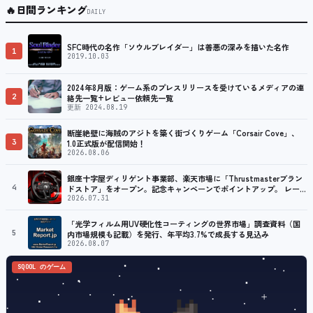
🔥
日間ランキング
DAILY
SFC時代の名作「ソウルブレイダー」は善悪の深みを描いた名作
1
2019.10.03
2024年8月版：ゲーム系のプレスリリースを受けているメディアの連
2
絡先一覧+レビュー依頼先一覧
更新 2024.08.19
断崖絶壁に海賊のアジトを築く街づくりゲーム「Corsair Cove」、
3
1.0正式版が配信開始！
2026.08.06
銀座十字屋ディリゲント事業部、楽天市場に「Thrustmasterブラン
4
ドストア」をオープン。記念キャンペーンでポイントアップ。 レーシ
ング／フライトシム向けコントローラーを中心に、幅広くラインナッ
2026.07.31
プ
「光学フィルム用UV硬化性コーティングの世界市場」調査資料（国
5
内市場規模も記載）を発行、年平均3.7%で成長する見込み
2026.08.07
SQOOL のゲーム