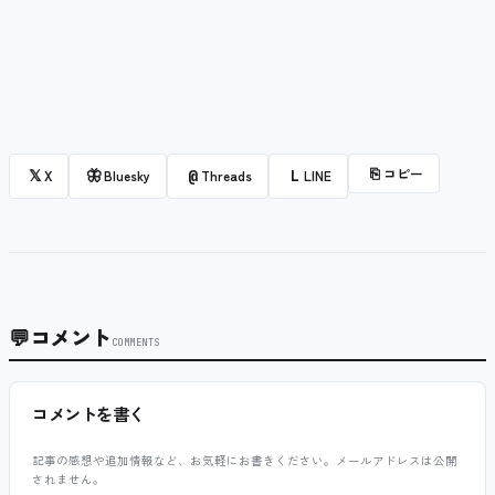
⎘
コピー
𝕏
🦋
@
L
X
Bluesky
Threads
LINE
💬
コメント
COMMENTS
コメントを書く
記事の感想や追加情報など、お気軽にお書きください。メールアドレスは公開
されません。