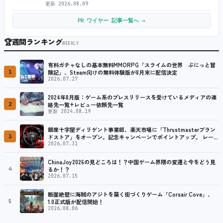
更新
2026.08.09
PR ワイヤー 記事一覧へ →
🏆
週間ランキング
WEEKLY
有料ガチャなしの基本無料MMORPG「スライムの世界 ぷにっと冒
1
険記」、Steam向けの無料体験版が8月末に配信決定
2026.07.27
2024年8月版：ゲーム系のプレスリリースを受けているメディアの連
2
絡先一覧+レビュー依頼先一覧
更新 2024.08.19
銀座十字屋ディリゲント事業部、楽天市場に「Thrustmasterブラン
3
ドストア」をオープン。記念キャンペーンでポイントアップ。 レーシ
ング／フライトシム向けコントローラーを中心に、幅広くラインナッ
2026.07.31
プ
ChinaJoy2026の見どころは！？中国ゲーム界隈の変遷と今をどう見
4
るか！？
2026.07.15
断崖絶壁に海賊のアジトを築く街づくりゲーム「Corsair Cove」、
5
1.0正式版が配信開始！
2026.08.06