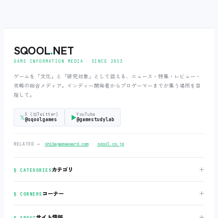
SQOOL
.
NET
GAME INFORMATION MEDIA ‧ SINCE 2013
ゲームを「文化」と「研究対象」として捉える、ニュース・特集・レビュー・
攻略の総合メディア。インディー開発者からプロゲーマーまでが集う場所を目
指して。
X (旧Twitter)
YouTube
𝕏
▶
@sqoolgames
@gamestudylab
‧
RELATED →
shibagameaward.com
sqool.co.jp
＋
カテゴリ
§ CATEGORIES
＋
コーナー
§ CORNERS
＋
サイト情報