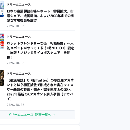
ドリームニュース
日本の産業保健市場レポート：需要拡大、市
場シェア、成長動向、および2036年までの有
望な市場機会を展望
2026.08.06
ドリームニュース
ロボットフレンドリーな街「相模原市」へ人
気ロボットがやってくる！8月9日（日）限定
「出張！ノジマミライロボスクエア」を開
催！
2026.08.06
ドリームニュース
【徹底解説】X（旧Twitter）の準国産アカウ
ントとは？相互拡散で形成された実在フォロ
ワー基盤の特徴・強み・完全国産との違い、
2026年最新のXアカウント購入事情【アカバ
イ】
2026.08.06
ドリームニュース 記事一覧へ →