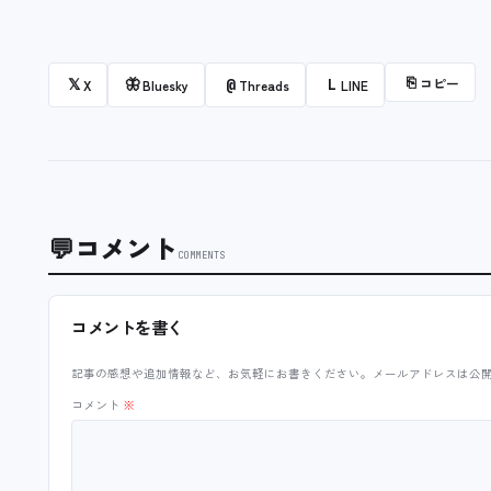
⎘
コピー
𝕏
🦋
@
L
X
Bluesky
Threads
LINE
💬
コメント
COMMENTS
コメントを書く
記事の感想や追加情報など、お気軽にお書きください。メールアドレスは公
コメント
※