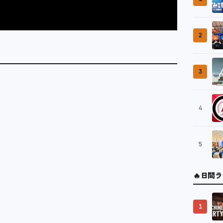
2
3
4
5
🔥
日間ラ
1