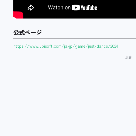
公式ページ
https://www.ubisoft.com/ja-jp/game/just-dance/2024