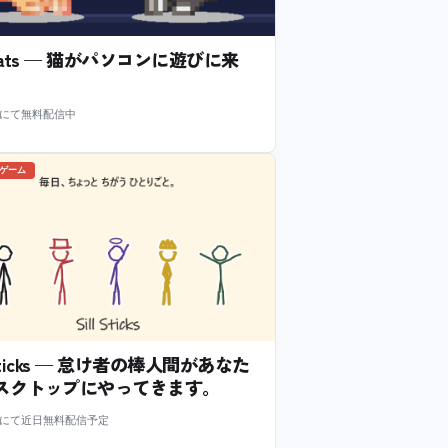
l Cats — 猫がパソコンに遊びに来
m にて無料配信中
のゲーム
l Sticks — 怠け者の棒人間があなた
スクトップにやってきます。
m にて近日無料配信予定