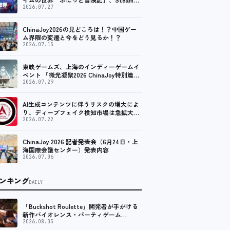
けの無料体験版が8月末に配信決定
2026.07.27
ChinaJoy2026の見どころは！？中国ゲー
ム界隈の変遷と今をどう見るか！？
2026.07.15
東映ゲームズ、上海のインディーゲームイ
ベント 「微光凝聚2026 ChinaJoy特別篇」
に登壇！
2026.07.29
AI生成コンテンツに伴うリスクの増大によ
り、ディープフェイク検知市場は急拡大
し、2035年には90億米ドルに達する見通し
2026.07.22
ChinaJoy 2026 記者発表会（6月24日・上
海国際会議センター）発表内容
2026.07.06
ンキング
DAILY
「Buckshot Roulette」開発者が手がける
新作バイオレンス・パーティゲーム
「Machine Party」がSteam向けに配信開
2026.08.05