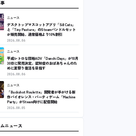
記事
ニュース
デスクトップマスコットアプリ「Sill Cats」
と「Tiny Pasture」のSteamバンドルセット
が販売開始。通常価格より10%割引
2026.08.06
ニュース
平成レトロな団地ADV「Danchi Days」が10月
30日に発売決定。認知症のおばあちゃんのた
めに夏祭り復活を目指す
2026.08.06
ニュース
「Buckshot Roulette」開発者が手がける新
作バイオレンス・パーティゲーム「Machine
Party」がSteam向けに配信開始
2026.08.05
ームニュース