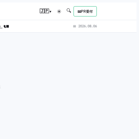
🔍
▾
🇯🇵
☀
📧
PR受付
L）
🐈‍⬛
📅
2026.08.06
に