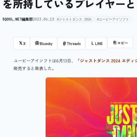
を所持しているプレイヤーと
SQOOL.NET編集部
2023.06.13
#ジャストダンス 2024
#ユービーアイソフト
⎘
コピー
𝕏
🦋
@
L
X
Bluesky
Threads
LINE
ユービーアイソフトは6月13日、
「ジャストダンス 2024 エデ
発売すると発表した。