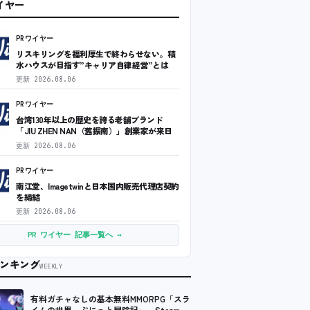
ワイヤー
PRワイヤー
リスキリングを福利厚生で終わらせない。積
水ハウスが目指す”キャリア自律経営”とは
更新
2026.08.06
PRワイヤー
台湾130年以上の歴史を誇る老舗ブランド
「JIU ZHEN NAN（舊振南）」創業家が来日
更新
2026.08.06
PRワイヤー
南江堂、Imagetwinと日本国内販売代理店契約
を締結
更新
2026.08.06
PR ワイヤー 記事一覧へ →
ンキング
WEEKLY
有料ガチャなしの基本無料MMORPG「スラ
イムの世界 ぷにっと冒険記」、Steam向