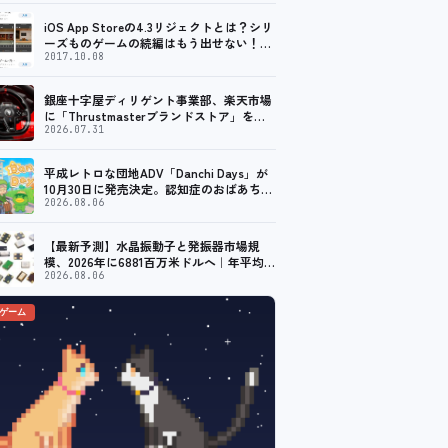
始
iOS App Storeの4.3リジェクトとは？シリ
ーズものゲームの続編はもう出せない！？
脱出ゲームで相次ぐリジェクト
2017.10.08
銀座十字屋ディリゲント事業部、楽天市場
に「Thrustmasterブランドストア」をオ
ープン。記念キャンペーンでポイントアッ
2026.07.31
プ。 レーシング／フライトシム向けコント
ローラーを中心に、幅広くラインナップ
平成レトロな団地ADV「Danchi Days」が
10月30日に発売決定。認知症のおばあちゃ
んのために夏祭り復活を目指す
2026.08.06
【最新予測】水晶振動子と発振器市場規
模、2026年に6881百万米ドルへ｜年平均成
長率9.6%で推移予測
2026.08.06
のゲーム