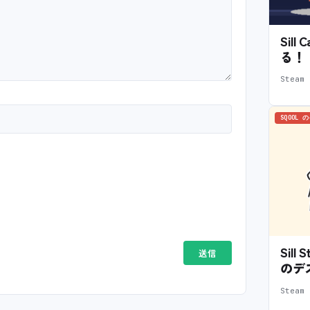
Sil
る！
Stea
SQOOL 
Sil
のデ
Stea