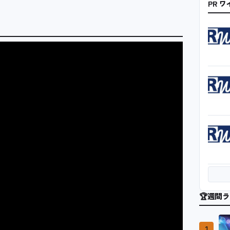
PR 
🏆
週間ラ
1