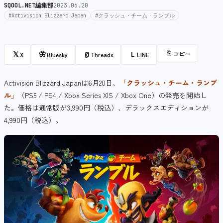
SQOOL.NET編集部
2023.06.20
#Activision Blizzard Japan
#クラッシュ・チーム・ランブル
⎘
コピー
𝕏
🦋
@
L
X
Bluesky
Threads
LINE
Activision Blizzard Japanは6月20日、
「クラッシュ・チーム・ランブ
ル」
（PS5 / PS4 / Xbox Series X|S / Xbox One）の発売を開始し
た。価格は通常版が3,990円（税込）、デラックスエディションが
4,990円（税込）。