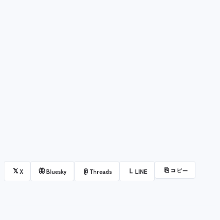
⎘
コピー
𝕏
🦋
@
L
X
Bluesky
Threads
LINE