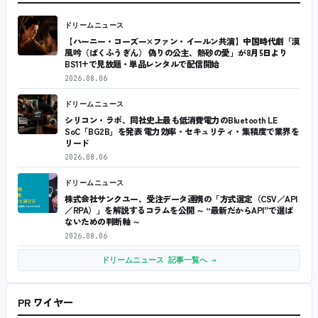
ドリームニュース
【ハーニー・コーズー×ファン・イールン共演】中国時代劇「漠
風吟（ばくふうぎん） 偽りの公主、熱砂の愛」が8月5日より
BS11+で見放題・単品レンタルで配信開始
2026.08.06
ドリームニュース
シリコン・ラボ、同社史上最も低消費電力のBluetooth LE
SoC「BG2B」を発表 電力効率・セキュリティ・集積度で業界を
リード
2026.08.06
ドリームニュース
株式会社サンクユー、受注データ連携の「方式選定（CSV／API
／RPA）」を解説するコラムを公開 ～ “最新だからAPI”で選ば
ないための判断軸 ～
2026.08.06
ドリームニュース 記事一覧へ →
PR ワイヤー