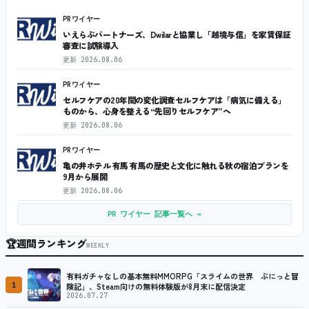
PRワイヤー
いえらぶパートナーズ、Dwilarと協業し「越境与信」を家賃保証
審査に試験導入
更新
2026.08.06
PRワイヤー
セルフケアの20年間の変化調査セルフケアは「病気に備える」
ものから、心身を整える“先回りセルフケア”へ
更新
2026.08.06
PRワイヤー
亀の井ホテル 有馬 有馬の歴史と文化に触れる秋の宿泊プランを
9月から展開
更新
2026.08.06
PR ワイヤー 記事一覧へ →
🏆
週間ランキング
WEEKLY
有料ガチャなしの基本無料MMORPG「スライムの世界 ぷにっと冒
1
険記」、Steam向けの無料体験版が8月末に配信決定
2026.07.27