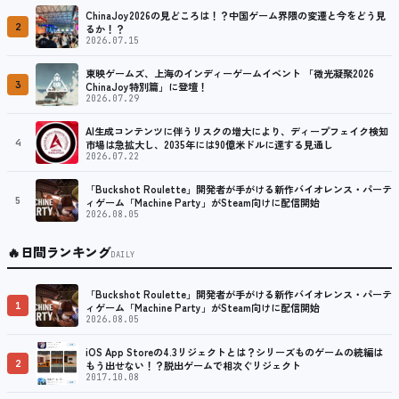
ChinaJoy2026の見どころは！？中国ゲーム界隈の変遷と今をどう見
2
るか！？
2026.07.15
東映ゲームズ、上海のインディーゲームイベント 「微光凝聚2026
3
ChinaJoy特別篇」に登壇！
2026.07.29
AI生成コンテンツに伴うリスクの増大により、ディープフェイク検知
4
市場は急拡大し、2035年には90億米ドルに達する見通し
2026.07.22
「Buckshot Roulette」開発者が手がける新作バイオレンス・パーテ
5
ィゲーム「Machine Party」がSteam向けに配信開始
2026.08.05
🔥
日間ランキング
DAILY
「Buckshot Roulette」開発者が手がける新作バイオレンス・パーテ
1
ィゲーム「Machine Party」がSteam向けに配信開始
2026.08.05
iOS App Storeの4.3リジェクトとは？シリーズものゲームの続編は
2
もう出せない！？脱出ゲームで相次ぐリジェクト
2017.10.08