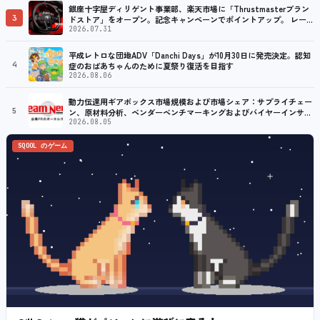
銀座十字屋ディリゲント事業部、楽天市場に「Thrustmasterブラン
3
ドストア」をオープン。記念キャンペーンでポイントアップ。 レーシ
ング／フライトシム向けコントローラーを中心に、幅広くラインナッ
2026.07.31
プ
平成レトロな団地ADV「Danchi Days」が10月30日に発売決定。認知
4
症のおばあちゃんのために夏祭り復活を目指す
2026.08.06
動力伝達用ギアボックス市場規模および市場シェア：サプライチェー
5
ン、原材料分析、ベンダーベンチマーキングおよびバイヤーインサイ
ト（2035年）
2026.08.05
SQOOL のゲーム