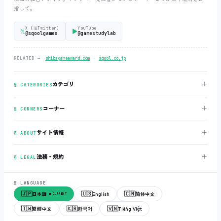
指して。
X (旧Twitter)
YouTube
𝕏
▶
@sqoolgames
@gamestudylab
‧
RELATED →
shibagameaward.com
sqool.co.jp
＋
カテゴリ
§ CATEGORIES
＋
コーナー
§ CORNERS
＋
サイト情報
§ ABOUT
＋
法務・規約
§ LEGAL
§ LANGUAGE
🇯🇵
🇺🇸
🇨🇳
日本語
English
简体中文
● CURRENT
🇹🇼
🇰🇷
🇻🇳
繁體中文
한국어
Tiếng Việt