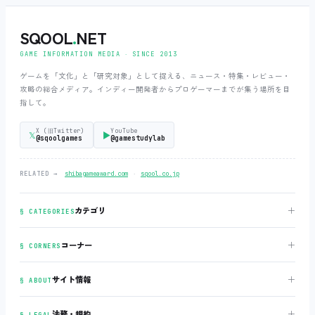
SQOOL
.
NET
GAME INFORMATION MEDIA ‧ SINCE 2013
ゲームを「文化」と「研究対象」として捉える、ニュース・特集・レビュー・
攻略の総合メディア。インディー開発者からプロゲーマーまでが集う場所を目
指して。
X (旧Twitter)
YouTube
𝕏
▶
@sqoolgames
@gamestudylab
‧
RELATED →
shibagameaward.com
sqool.co.jp
＋
カテゴリ
§ CATEGORIES
＋
コーナー
§ CORNERS
＋
サイト情報
§ ABOUT
＋
法務・規約