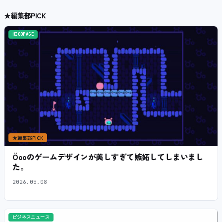
★
編集部PICK
HIGOPAGE
★
編集部PICK
Öooのゲームデザインが美しすぎて嫉妬してしまいまし
た。
2026.05.08
ビジネスニュース