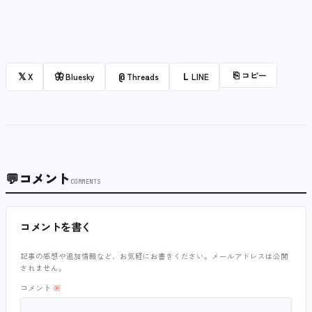
⎘
コピー
𝕏
🦋
@
L
X
Bluesky
Threads
LINE
💬
コメント
COMMENTS
コメントを書く
記事の感想や追加情報など、お気軽にお書きください。メールアドレスは公開
されません。
コメント
※