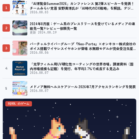
「AI博覧会Summer2026」カンファレンス 第2弾スピーカーを発表！
1
チームみらい党首 安野貴博氏が「AI時代のDX戦略」を解説。デジタ
ル庁のガバメントAI、経営・製造・営業のAI活用事例も公開
2026.08.03
2024年8月版：ゲーム系のプレスリリースを受けているメディアの連
2
絡先一覧+レビュー依頼先一覧
更新 2024.08.19
バーチャルライバーグループ『Neo-Porte』×オンキヨー株式会社の
3
ボイス搭載ワイヤレスイヤホンが登場 水無瀬モデルが完全受注生産で
販売決定！ ８月７日（金）15：00から受注開始
2026.08.06
「光学フィルム用UV硬化性コーティングの世界市場」調査資料（国
4
内市場規模も記載）を発行、年平均3.7%で成長する見込み
2026.08.07
メドノア無料ヘルスケアツール 2026年7月アクセスランキングを発表
5
2026.08.07
SQOOL のゲーム