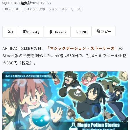
SQOOL.NET編集部
2023.06.27
#ARTIFACTS
#マジックポーション・ストーリーズ
⎘
コピー
𝕏
🦋
@
L
X
Bluesky
Threads
LINE
ARTIFACTSは6月27日、
「マジックポーション・ストーリーズ」
の
Steam版の発売を開始した。価格は980円で、7月4日までセール価格
の686円（税込）。