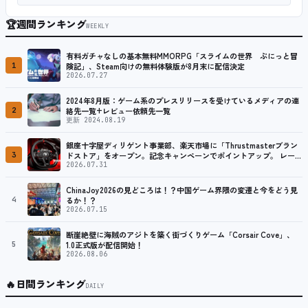
🏆
週間ランキング
WEEKLY
有料ガチャなしの基本無料MMORPG「スライムの世界 ぷにっと冒
1
険記」、Steam向けの無料体験版が8月末に配信決定
2026.07.27
2024年8月版：ゲーム系のプレスリリースを受けているメディアの連
2
絡先一覧+レビュー依頼先一覧
更新 2024.08.19
銀座十字屋ディリゲント事業部、楽天市場に「Thrustmasterブラン
3
ドストア」をオープン。記念キャンペーンでポイントアップ。 レーシ
ング／フライトシム向けコントローラーを中心に、幅広くラインナッ
2026.07.31
プ
ChinaJoy2026の見どころは！？中国ゲーム界隈の変遷と今をどう見
4
るか！？
2026.07.15
断崖絶壁に海賊のアジトを築く街づくりゲーム「Corsair Cove」、
5
1.0正式版が配信開始！
2026.08.06
🔥
日間ランキング
DAILY