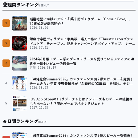
🏆
週間ランキング
WEEKLY
断崖絶壁に海賊のアジトを築く街づくりゲーム「Corsair Cove」、
1
1.0正式版が配信開始！
2026.08.06
銀座十字屋ディリゲント事業部、楽天市場に「Thrustmasterブラン
2
ドストア」をオープン。記念キャンペーンでポイントアップ。 レーシ
ング／フライトシム向けコントローラーを中心に、幅広くラインナッ
2026.07.31
プ
2024年8月版：ゲーム系のプレスリリースを受けているメディアの連
3
絡先一覧+レビュー依頼先一覧
更新 2024.08.19
「AI博覧会Summer2026」カンファレンス 第2弾スピーカーを発表！
4
チームみらい党首 安野貴博氏が「AI時代のDX戦略」を解説。デジタ
ル庁のガバメントAI、経営・製造・営業のAI活用事例も公開
2026.08.03
iOS App Storeの4.3リジェクトとは？シリーズものゲームの続編は
5
もう出せない！？脱出ゲームで相次ぐリジェクト
2017.10.08
🔥
日間ランキング
DAILY
「AI博覧会Summer2026」カンファレンス 第2弾スピーカーを発表！