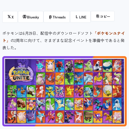
⎘
コピー
𝕏
🦋
@
L
X
Bluesky
Threads
LINE
ポケモンは6月29日、配信中のダウンロードソフト
「ポケモンユナイ
ト」
の2周年に向けて、さまざまな記念イベントを準備中であると発
表した。