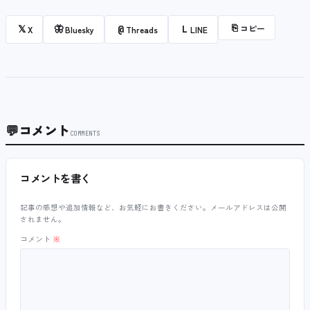
⎘
コピー
𝕏
🦋
@
L
X
Bluesky
Threads
LINE
💬
コメント
COMMENTS
コメントを書く
記事の感想や追加情報など、お気軽にお書きください。メールアドレスは公開
されません。
コメント
※