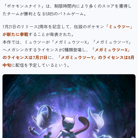
「ポケモンユナイト」は、制限時間内により多くのスコアを獲得し
たチームが勝利となる5対5のバトルゲーム。
7月21日のリリース2周年を記念して、伝説のポケモン
「ミュウツー」
が新たに参戦
することが発表された。
本作では、ミュウツーが「メガミュウツーX」「メガミュウツーY」
へメガシンカするライセンスが2種類登場し、
「メガミュウツーX」
のライセンスは7月21日
に、
「メガミュウツーY」のライセンスは8月
中旬
に配信を予定しているという。