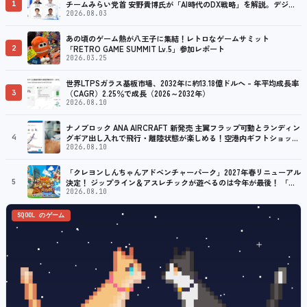
1
チームみらい党首 安野貴博氏が「AI時代のDX戦略」を解説。デジタ
ル庁のガバメントAI、経営・製造・営業のAI活用事例も公開
2026.08.03
あの頃のゲーム熱が八王子に集結！レトロなゲームサミット
2
「RETRO GAME SUMMIT Lv.5」参加レポート
2026.03.25
世界LTPSガラス基板市場、2032年に約13.18億ドルへ – 年平均成長率
3
（CAGR）2.25％で成長（2026～2032年）
2026.08.10
ナノブロック ANA AIRCRAFT 新発売 主翼フラップ可動とランディン
4
グギア出し入れで飛行・離陸状態が楽しめる！空港内ギフトショップ
ANA FESTAやANA公式ECサイト8/10～順次販売開始
2026.08.10
「クレヨンしんちゃんアドベンチャーパーク」2027年春リニューアル
5
決定！ ジップライン＆アスレチックが遊べるのは今年が最後！ 「ラ
スト！ドキがムネムネ～大作戦！」始動
2026.08.10
SQOOL のゲーム