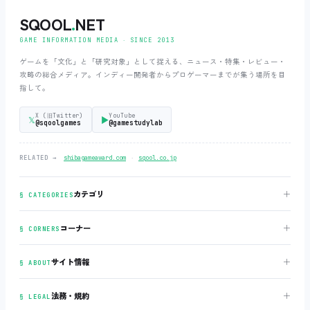
SQOOL
.
NET
GAME INFORMATION MEDIA ‧ SINCE 2013
ゲームを「文化」と「研究対象」として捉える、ニュース・特集・レビュー・
攻略の総合メディア。インディー開発者からプロゲーマーまでが集う場所を目
指して。
X (旧Twitter)
YouTube
𝕏
▶
@sqoolgames
@gamestudylab
‧
RELATED →
shibagameaward.com
sqool.co.jp
＋
カテゴリ
§ CATEGORIES
＋
コーナー
§ CORNERS
＋
サイト情報
§ ABOUT
＋
法務・規約
§ LEGAL